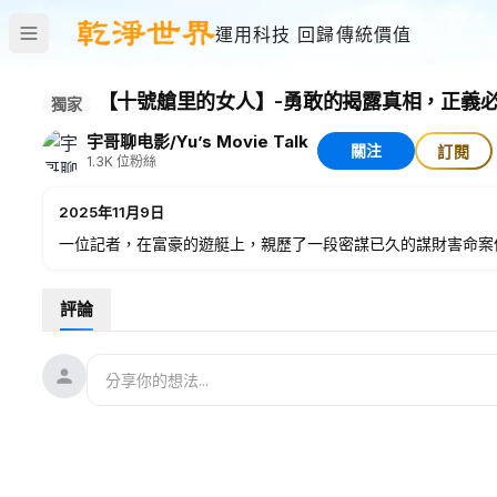
運用科技 回歸傳統價值
【十號艙里的女人】-勇敢的揭露真相，正義
獨家
宇哥聊电影/Yu’s Movie Talk
關注
訂閱
1.3K
位粉絲
2025年11月9日
一位記者，在富豪的遊艇上，親歷了一段密謀已久的謀財害命案
評論