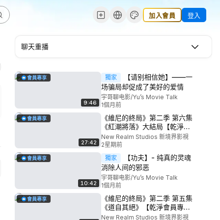
加入會員
登入
聊天重播
【请别相信她】——一
獨家
會員專享
场骗局却促成了美好的爱情
宇哥聊电影/Yu’s Movie Talk
9:46
1個月前
《維尼的終局》第二季 第六集
會員專享
《紅潮將落》大結局【乾淨會
員專屬】
New Realm Studios 新境界影視
27:42
2星期前
【功夫】- 纯真的灵魂
獨家
會員專享
消除人间的邪恶
宇哥聊电影/Yu’s Movie Talk
10:42
1個月前
《維尼的終局》第二季 第五集
會員專享
《道自其絕》【乾淨會員專
屬】
New Realm Studios 新境界影視