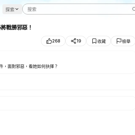
探索
必將戰勝邪惡！
268
19
收藏
檢舉
件，面對邪惡，看她如何抉擇？