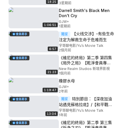
18:25
3星期前
Darrell Smith's Black Men
Don't Cry
GJW+
1:06:51
1星期前
【火线交涉】-有些生命
獨家
會員專享
注定为解救生命于危难而生
宇哥聊电影/Yu’s Movie Talk
6:57
2個月前
《維尼的終局》第二季 第四集
會員專享
《局外之局》【乾淨會員專
屬】
New Realm Studios 新境界影視
21:23
1個月前
橡膠水母
GJW+
1:19:47
2年前
特別節目：【深夜加油
獨家
會員專享
站遇見蘇格拉底】/【和平戰
士】—— 迷茫的心，遇見啟迪
宇哥聊电影/Yu’s Movie Talk
13:04
心靈的燈塔
1年前
《維尼的終局》第二季 第三集
會員專享
《近身之刃》【乾淨會員專