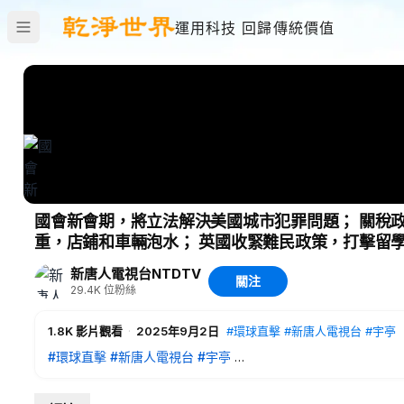
運用科技 回歸傳統價值
國會新會期，將立法解決美國城市犯罪問題； 關稅政
重，店鋪和車輛泡水； 英國收緊難民政策，打擊留學生
新唐人電視台NTDTV
關注
29.4K
位粉絲
1.8K
影片觀看
·
2025年9月2日
#環球直擊
#新唐人電視台
#宇亭
#環球直擊
#新唐人電視台
#宇亭
本週國會復會後，美國城市犯罪問題將成為國會議員們首要關注
長約翰遜合作，推動通過一項綜合治理犯罪法案。