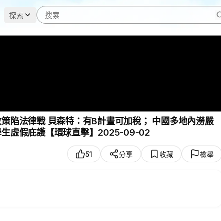
探索
策陷法律戰 貝森特：有B計畫可加稅； 中國多地內澇嚴
虛假庇護【環球直擊】2025-09-02
51
分享
收藏
檢舉
的議題之一。目前，川普總統正在與參議院多數黨領袖圖恩和眾議院議