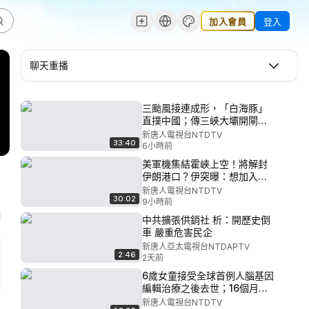
加入會員
登入
聊天重播
三颱風接連成形，「白海豚」
直撲中國；傳三峽大壩開閘洩
洪，湖北陝西遭殃！廣西災區
新唐人電視台NTDTV
33:40
疑似爆大疫；外甥女實名舉報
6小時前
舅舅？中共反腐再鬧笑話；央
美軍機集結霍峽上空！將解封
視自爆「翻牆」，華為翻車官
伊朗港口？伊突曝：想加入
媒內訌｜#新唐人
《麥加協議》！美情報曝：俄
新唐人電視台NTDTV
30:02
放炸藥無人機！測試北約底
9小時前
線？中共「反腐先鋒」秒落
中共擴張供銷社 析：開歷史倒
馬！挪威碉堡驚藏中共間諜？
車 嚴重危害民企
｜#新唐人
新唐人亞太電視台NTDAPTV
2:46
2天前
6歲女童接受全球首例人腦基因
編輯治療之後去世；16個月沉
默，真相曝光，引發全球追問
新唐人電視台NTDTV