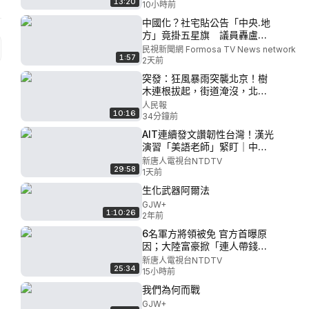
13:20
｜#美中大視野 08/07/2026 #
10小時前
新唐人
中國化？社宅貼公告「中央.地
方」竟掛五星旗 議員轟盧秀
燕：變中共市長嗎？－民視新
民視新聞網 Formosa TV News network
1:57
聞
2天前
突發：狂風暴雨突襲北京！樹
木連根拔起，街道淹沒，北京
城瞬間癱瘓了！｜ #人民報
人民報
10:16
34分鐘前
AIT連續發文讚韌性台灣！漢光
演習「美語老師」緊盯｜中共
海警船撞自家軍艦奪2命！掩蓋
新唐人電視台NTDTV
29:58
一年後才曝光｜20260807(五)
1天前
｜新唐人電視台
生化武器阿爾法
GJW+
1:10:26
2年前
6名軍方將領被免 官方首曝原
因；大陸富豪掀「連人帶錢」
出走潮；中國20款路由器藏後
新唐人電視台NTDTV
25:34
門；漢光演習五大前所未有；
15小時前
美擬限制中國數據中心設備進
我們為何而戰
口|【#中國禁聞】 8月7日完整
GJW+
版 ｜#新唐人