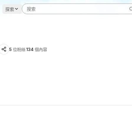
探索
5
位粉絲
·
134
個內容