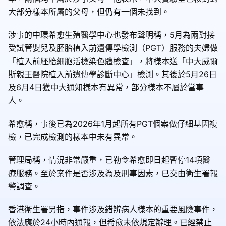
大部分樣本所屬的父母，但仍有一個未找到。
涉事的中環希愈生殖醫學中心也發布聲明稱，5月為兩對接
受試管嬰兒及胚胎植入前遺傳學檢測（PGT）服務的夫婦做
「植入前胚胎細胞活檢染色體檢查」，將樣本送「中大威爾
斯親王醫院植入前遺傳學診斷中心」檢測。其後於5月26日
及6月4日獲中大通知樣本有異常，部分樣本不屬於當事
人。
希愈稱，事後已為2026年1月起所有PGT個案做仔細基因複
檢，已完成檢測的樣本中未有異常。
管理局稱，情況非常嚴重，已勒令希愈即日起暫停14項醫
療服務。至於案件是否涉及為及刑事因素，已交由衛生署報
警調查。
香港衛生署另指，事件涉及錯辨病人樣本的重要風險事件，
依法應於24小時內通報，但希愈未依規定辦理。已經禁止