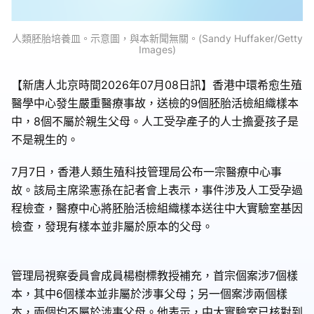
人類胚胎培養皿。示意圖，與本新聞無關。(Sandy Huffaker/Getty
Images)
【新唐人北京時間2026年07月08日訊】香港中環希愈生殖
醫學中心發生嚴重醫療事故，送檢的9個胚胎活檢組織樣本
中，8個不屬於親生父母。人工受孕產子的人士擔憂孩子是
不是親生的。
7月7日，香港人類生殖科技管理局公布一宗醫療中心事
故。該局主席梁憲孫在記者會上表示，事件涉及人工受孕過
程檢查，醫療中心將胚胎活檢組織樣本送往中大實驗室基因
檢查，發現有樣本並非屬於原本的父母。
管理局視察委員會成員楊樹標教授補充，首宗個案涉7個樣
本，其中6個樣本並非屬於涉事父母；另一個案涉兩個樣
本，兩個均不屬於涉事父母。他表示，中大實驗室已核對到