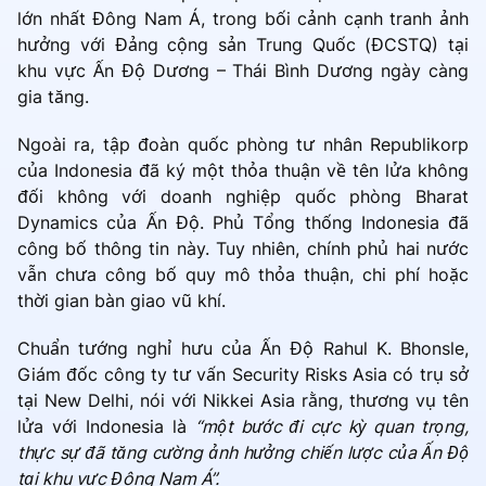
lớn nhất Đông Nam Á, trong bối cảnh cạnh tranh ảnh
hưởng với Đảng cộng sản Trung Quốc (ĐCSTQ) tại
khu vực Ấn Độ Dương – Thái Bình Dương ngày càng
gia tăng.
Ngoài ra, tập đoàn quốc phòng tư nhân Republikorp
của Indonesia đã ký một thỏa thuận về tên lửa không
đối không với doanh nghiệp quốc phòng Bharat
Dynamics của Ấn Độ. Phủ Tổng thống Indonesia đã
công bố thông tin này. Tuy nhiên, chính phủ hai nước
vẫn chưa công bố quy mô thỏa thuận, chi phí hoặc
thời gian bàn giao vũ khí.
Chuẩn tướng nghỉ hưu của Ấn Độ Rahul K. Bhonsle,
Giám đốc công ty tư vấn Security Risks Asia có trụ sở
tại New Delhi, nói với Nikkei Asia rằng, thương vụ tên
lửa với Indonesia là
“một bước đi cực kỳ quan trọng,
thực sự đã tăng cường ảnh hưởng chiến lược của Ấn Độ
tại khu vực Đông Nam Á”.