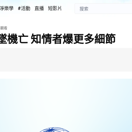
淨樂學
#活動
直播
短影片
次觀看
墜機亡 知情者爆更多細節