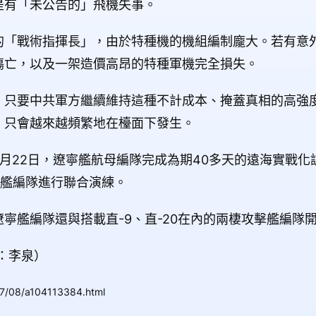
是有「未公告的」飛機失事。
的「戰術指揮長」，由於特種機的機組編制龐大。若有意
傷亡，以及一架造價高昂的特種軍機完全損失。
：只要中共軍方繼續維持這種不計成本、掩蓋真相的高強
，只會越來越頻繁地在檯面下發生。
月22日，遼寧艦航母編隊完成為期40多天的遠海實戰化
擊艦編隊進行聯合演練。
寧艦編隊還與搭載直-9、直-20在內的兩棲攻擊艦編隊
：李泉）
07/08/a104113384.html