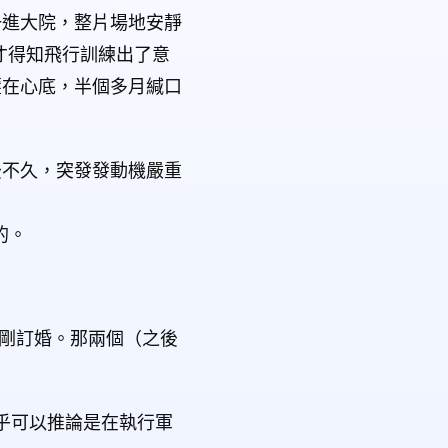
一進大院，整片場地安靜
才得知飛行訓練出了意
壓在心底，半個多月緘口
後不久，突發發動機嚴重
的。
歲剛訂婚。那兩個（之後
乎可以推論是在執行軍