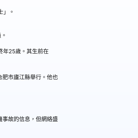
士」。
員。
終年25歲。其生前在
合肥市廬江縣舉行。他也
機事故的信息，但網絡盛