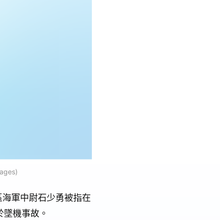
ges)
區海軍中尉石少勇被指在
於墜機事故。