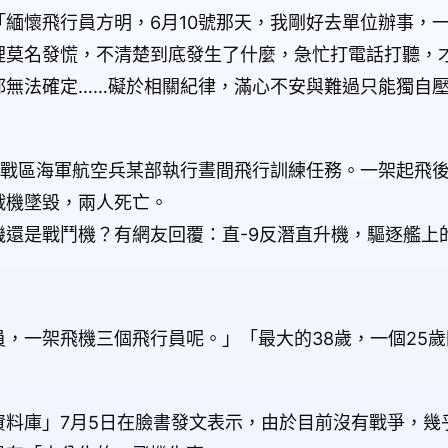
緬懷飛行員方明，6月10號那天，我剛好去單位辦事，
裡莫名發慌，不清楚到底發生了什麼，急忙打電話打聽，
都無法確定……礙於相關紀律，滿心不安與難過只能獨自
部戰區海軍航空兵某部執行晝間飛行訓練任務。一架起飛
戰機墜毀，兩人死亡。
還是戰鬥機？有網友回覆：直-9反潛直升機，驅逐艦上
，一架飛機三個飛行員呢。」「最大的38歲，一個25
資料庫」7月5日在臉書發文表示，由於目前沒有戰爭，幾