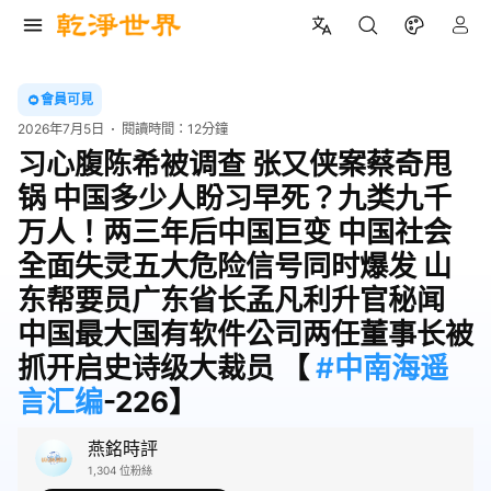
會員可見
2026年7月5日
閱讀時間：
12分鐘
习心腹陈希被调查 张又侠案蔡奇甩
锅 中国多少人盼习早死？九类九千
万人！两三年后中国巨变 中国社会
全面失灵五大危险信号同时爆发 山
东帮要员广东省长孟凡利升官秘闻
中国最大国有软件公司两任董事长被
抓开启史诗级大裁员 【
#中南海遥
言汇编
-226】
燕銘時評
1,304 位粉絲