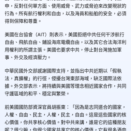
申，反對任何單方面、使用威脅、武力或脅迫來改變現狀的
行為。所有航行權利和自由，以及海員和船舶的安全，必須
得到保障和尊重。
美國在台協會（AIT）則表示，美國拒絕中共任何干涉航行
自由、飛航自由、鋪設海底電纜自由，以及其它合法海洋利
用權利的所謂主張。美國也要求中共，停止對台灣施加軍
事、外交及經濟壓力。
中華民國外交部感謝國際支持，並指出中共近期以「假執
法，真擴權」的行徑，侵擾台灣東部海域，缺乏國際法依
據。外交部表示，將持續與美國等理念相近國家合作，共同
守護區域的和平、穩定與繁榮。
前美國國防部資深官員胡振東：「因為是志同道合的國家，
人權、自由、民主，人權，民主，自由。這是這些國家的核
心價值，你共享核心價值。對中共來講，誰是它的這種朋友
呢？很少嘛，你很少國家共享它的核心價值，它有很多酒肉