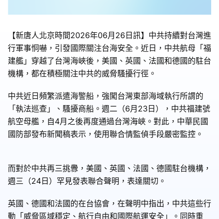
【新唐人北京時間2026年06月26日訊】中共持續對台灣進
行軍事恫嚇，引發國際關注台海安全。近日，中共航母「福
建艦」穿越了台灣海峽後，美國、英國、法國和德國的駐台
機構，都在積極關注中共的威脅騷擾行徑。
中共近日頻繁派遣海警船，強闖台灣東部海域執行所謂的
「執法巡查」、騷擾商船。週二（6月23日），中共福建號
航空母艦，自4月之後再度通過台灣海峽。對此，中華民國
國防部發布新聞稿表示，使用聯合情監偵手段嚴密監控。
而對於中共再三挑釁，美國、英國、法國、德國駐台機構，
週三（24日）罕見發表聯合聲明，表達關切。
英國、德國和法國的在台協會，在聲明中指出，中共這些行
動「威脅區域穩定、航行自由和國際航運安全」。同時重