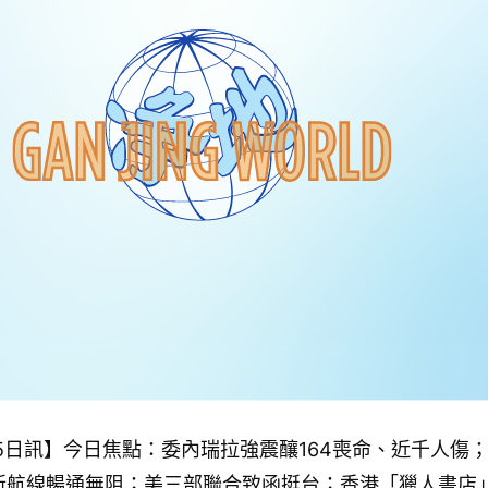
月25日訊】今日焦點：委內瑞拉強震釀164喪命、近千人傷
新航線暢通無阻；美三部聯合致函挺台；香港「獵人書店