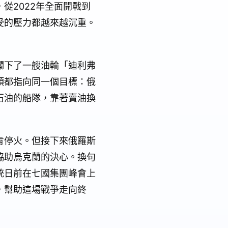
從2022年全面開戰到
受的壓力都越來越沉重。
攔下了一艘油輪「迪利弗
頭都指向同一個目標：俄
石油的船隊，靠著賣油換
肯停火。但接下來俄羅斯
協助烏克蘭的決心。換句
統日前在七國集團峰會上
，幫助這場戰爭走向終