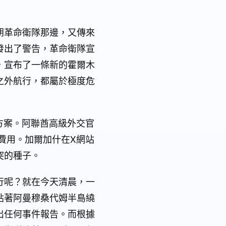
朗革命衛隊那邊，又傳來
發出了警告，革命衛隊宣
，宣布了一條新的霍爾木
之外航行，都屬於極度危
方案。阿聯酋高級外交官
費用。加爾加什在X網站
突的種子。
行呢？就在今天清晨，一
貼著阿曼穆桑代姆半島繞
出任何事件報告。而根據