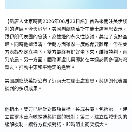
【新唐人北京時間2026年06月23日訊】首先來關注美伊談
判的進展。今天稍早，美國副總統萬斯在瑞士盧塞恩表示，
跟伊朗代表團的會談，為雙邊的永久性協議，奠定了良好基
礎。同時他還澄清，伊朗方面雖然一度威脅要離席，但在美
方表態堅定立場下，雙方最終有好好坐下來，維持談判，直
到凌晨。另一方面，國務卿盧比奧即將在本週訪問多個海灣
盟友，推動中東和平穩定的進程。
美國副總統萬斯公布了近兩天在瑞士盧塞恩，與伊朗代表團
談判的多項成果。
他指出，雙方已經針對四項目標，達成共識。包括第一，建
立霍爾木茲海峽暢通與除雷的機制；第二，建立區域衝突的
緩解機制，讓各方直接對話、即時阻止衝突擴大。