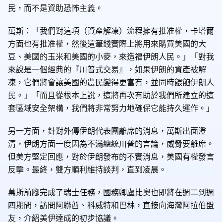
民，而不是資助恐怖主義。
萬斯：「我們對這項（資產解凍）流程擁有批准權，卡塔爾
方面也有批准權，然後這筆錢實際上將用來購買美國的大
豆、美國的玉米和美國的小麥，來造福伊朗人民。」「對我
來說是一個經典的『川普式交易』，如果伊朗的資產被解
凍，它們將會讓美國的農民變得更富有，並同時餵飽伊朗人
民。」「而且從根本上說，這將再次有助於我們所建立的這
套區域安全架構，我們將非常努力地確保它能持久運作。」
另一方面，針對外傳伊朗代表團離席的消息，萬斯出面澄
清，伊朗方面一度因為不滿總統川普的言論，威脅要離席。
但美方堅定回應，對於伊朗發布的不實消息，美國有權發言
反擊。最終，雙方順利維持談判，直到凌晨。
萬斯前腳完成了瑞士任務，國務卿盧比奧也即將在週二到週
四期間，訪問阿聯酋、科威特和巴林，直接向海灣阿拉伯盟
友，介紹美伊達成的初步協議。