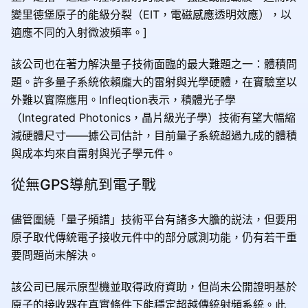
變里德堡原子的能級分裂（EIT，電磁感應透明效應），以
適應不同的入射微波頻率。]
該公司也在著力解決量子技術面臨的最大難題之一：體積問
題。許多量子系統依賴龐大的雷射與光學硬體，在實驗室以
外難以實際應用。Infleqtion表示，積體光子學
（Integrated Photonics，晶片級光子學）技術有望大幅縮
減硬體尺寸——據公司估計，目前量子系統超過九成的體積
與成本均來自雷射與光子學元件。
從無GPS導航到電子戰
儘管圍繞「量子頻譜」技術平台有諸多大膽的説法，但要用
原子取代傳統電子接收元件中的部分感測功能，仍有若干重
要問題尚未解決。
該公司已展示原型機並取得政府資助，但尚未公開證明基於
原子的接收器在真實條件下能穩定超越傳統射頻系統。此