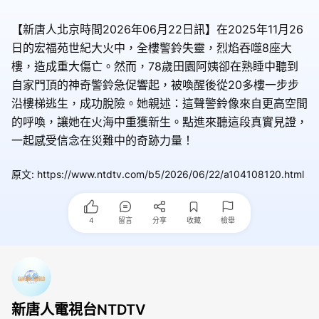
【新唐人北京時間2026年06月22日訊】在2025年11月26
日的宏福苑世紀大火中，全樓警鈴失靈，烈焰吞噬8座大
樓，造成重大傷亡。然而，78歲田園阿姨卻在熟睡中聽到
自家門頂的神奇警鈴急促響起，被喚醒後從20多樓一步步
沿樓梯逃生，成功脫險。她親述：這聲警鈴像來自更高空間
的呼喚，讓她在火海中重獲新生。點進來聽這段真實見證，
一起感受信念在災難中的奇跡力量！
原文
:
https://www.ntdtv.com/b5/2026/06/22/a104108120.html
4
留言
分享
收藏
檢舉
新唐人電視台NTDTV