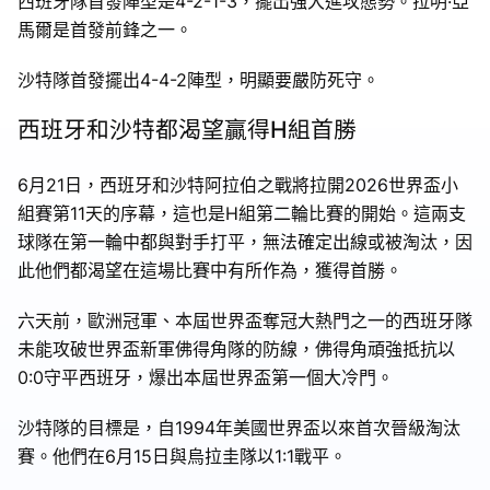
西班牙隊首發陣型是4-2-1-3，擺出強大進攻態勢。拉明·亞
馬爾是首發前鋒之一。
沙特隊首發擺出4-4-2陣型，明顯要嚴防死守。
西班牙和沙特都渴望贏得H組首勝
6月21日，西班牙和沙特阿拉伯之戰將拉開2026世界盃小
組賽第11天的序幕，這也是H組第二輪比賽的開始。這兩支
球隊在第一輪中都與對手打平，無法確定出線或被淘汰，因
此他們都渴望在這場比賽中有所作為，獲得首勝。
六天前，歐洲冠軍、本屆世界盃奪冠大熱門之一的西班牙隊
未能攻破世界盃新軍佛得角隊的防線，佛得角頑強抵抗以
0:0守平西班牙，爆出本屆世界盃第一個大冷門。
沙特隊的目標是，自1994年美國世界盃以來首次晉級淘汰
賽。他們在6月15日與烏拉圭隊以1:1戰平。