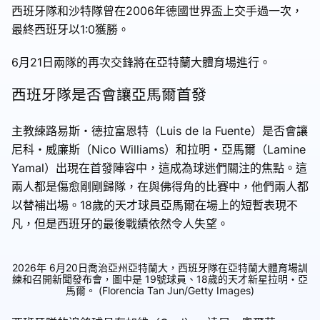
西班牙隊和沙特隊曾在2006年德國世界盃上交手過一次，
最終西班牙以1:0獲勝。
6月21日兩隊的再次交鋒將在亞特蘭大體育場進行。
西班牙隊是否會讓亞馬爾首發
主教練路易斯・德拉富恩特（Luis de la Fuente）是否會讓
尼科・威廉斯（Nico Williams）和拉明・亞馬爾（Lamine
Yamal）出現在首發陣容中，這成為球迷們關注的焦點。這
兩人都是傷愈剛剛歸隊，在與佛得角的比賽中，他們兩人都
以替補出場。18歲的天才球員亞馬爾在場上的短暫表現不
凡，但是西班牙的最後戰績依然令人失望。
2026年 6月20日喬治亞州亞特蘭大，西班牙隊在亞特蘭大體育場訓
練和召開新聞發布會，圖中是 19號球員、18歲的天才新星拉明・亞
馬爾。 (Florencia Tan Jun/Getty Images)