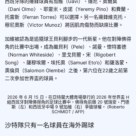
西班牙隊的邊鋒球員有加維（Gavi）、達尼・奧爾莫
（Dani Olmo）、耶雷米・皮諾（Yeremy Pino）和費蘭・
托雷斯（Ferran Torres）可以選擇。另一名邊鋒維克托・
穆尼奧斯（Victor Munoz）將因肌肉傷勢而缺席比賽。
加維被認為是追隨球王貝利腳步的一代新星。他在對陣佛得
角的比賽中出場，成為繼貝利（Pele）、諾曼・懷特塞德
（Norman Whiteside）、里戈貝爾・宋（Rigobert
Song）、薩穆埃爾・埃托奧（Samuel Eto’o）和薩洛蒙・
奧倫貝（Salomon Olembe）之後，第六位在22歲之前第
二次參加世界盃的球員。
2026 年 6 月 15 日，在亞特蘭大體育場舉行的 2026 年世界盃 H
組西班牙對陣佛得角的足球比賽中，佛得角前鋒 20 號瑞安・門德
斯（左）和西班牙中場 9 號加維（右）爭搶球權。 (Roberto
SCHMIDT / AFP)
沙特隊只有一名球員在海外踢球