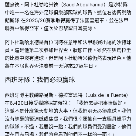
薩烏德・阿卜杜勒哈米德（Saud Abdulhamid）是沙特隊
中唯一一名在海外足球俱樂部踢球的球員。這位右後衛幫助
朗斯隊 在2025/26賽季取得贏得了法國盃冠軍，並在法甲
聯賽中獲得亞軍，僅次於巴黎聖日耳曼隊。
阿卜杜勒哈米德是首位同時在意甲和法甲聯賽出場的沙特球
員。這是他第二次參加世界盃，狀態正佳。雖然在與烏拉圭
的比賽中沒有進球，但是阿卜杜勒哈米德仍然表現出色。他
將在本屆世界盃決賽前一天迎來27歲生日。
西班牙隊：我們必須贏球
西班牙隊主教練路易斯・德拉富恩特（Luis de la Fuente）
在6月20日接受媒體採訪時說： 「我們需要把事情做好。
這並不是什麼驚天動地的大事，但我們明天必須贏球。我們
沒有絲毫的緊迫感或焦慮。我們很幸運擁有一支極具競爭力
的球隊。不過，我要說一點：我們的球員們受到震動，他們
現在鬥志昂揚，我們將會看到他們不一樣的一面。」