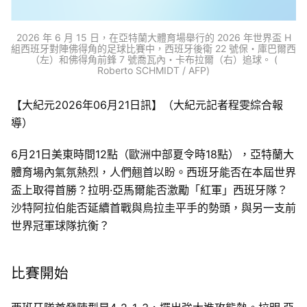
2026 年 6 月 15 日，在亞特蘭大體育場舉行的 2026 年世界盃 H
組西班牙對陣佛得角的足球比賽中，西班牙後衛 22 號保・庫巴爾西
（左）和佛得角前鋒 7 號喬瓦內・卡布拉爾（右）追球。 (
Roberto SCHMIDT / AFP)
【大紀元2026年06月21日訊】（大紀元記者程雯綜合報
導）
6月21日美東時間12點（歐洲中部夏令時18點），亞特蘭大
體育場內氣氛熱烈，人們翹首以盼。西班牙能否在本屆世界
盃上取得首勝？拉明·亞馬爾能否激勵「紅軍」西班牙隊？
沙特阿拉伯能否延續首戰與烏拉圭平手的勢頭，與另一支前
世界冠軍球隊抗衡？
比賽開始