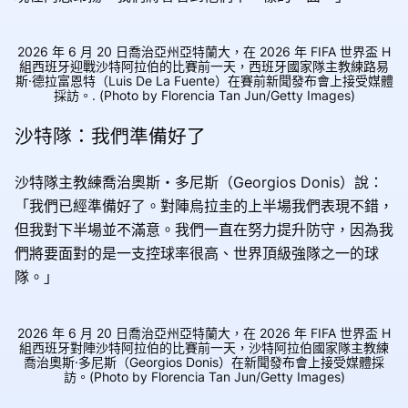
2026 年 6 月 20 日喬治亞州亞特蘭大，在 2026 年 FIFA 世界盃 H
組西班牙迎戰沙特阿拉伯的比賽前一天，西班牙國家隊主教練路易
斯·德拉富恩特（Luis De La Fuente）在賽前新聞發布會上接受媒體
採訪。. (Photo by Florencia Tan Jun/Getty Images)
沙特隊：我們準備好了
沙特隊主教練喬治奧斯・多尼斯（Georgios Donis）說：
「我們已經準備好了。對陣烏拉圭的上半場我們表現不錯，
但我對下半場並不滿意。我們一直在努力提升防守，因為我
們將要面對的是一支控球率很高、世界頂級強隊之一的球
隊。」
2026 年 6 月 20 日喬治亞州亞特蘭大，在 2026 年 FIFA 世界盃 H
組西班牙對陣沙特阿拉伯的比賽前一天，沙特阿拉伯國家隊主教練
喬治奧斯·多尼斯（Georgios Donis）在新聞發布會上接受媒體採
訪。(Photo by Florencia Tan Jun/Getty Images)