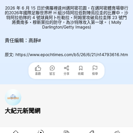
2026 年 6 月 15 日於佛羅裡達州邁阿密花園，在邁阿密體育場舉行
的2026年國際足聯世界杯 H 組沙特阿拉伯對陣烏拉圭的比賽中，沙
特阿拉伯隊的 4 號球員阿卜杜勒拉・阿姆里攻破烏拉圭隊 23 號門
將費南多・穆斯萊拉的防守，為沙特隊攻入第一球。 ( Molly
Darlington/Getty Images)
責任編輯：高靜#
原文
:
https://www.epochtimes.com/b5/26/6/21/n14793616.htm
喜歡
留言
分享
收藏
檢舉
大紀元新聞網