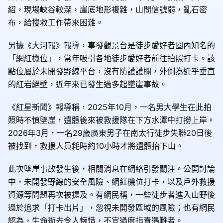
紹，現場峽谷較深，崖底地形複雜，山間信號弱，亂石密
布，給搜救工作帶來困難。
另據《大河報》報導，事發觀景台是徒步愛好者圈內知名的
「網紅機位」，常年吸引各地徒步愛好者前往拍照打卡。該
點位屬於未開發野線平台，沒有防護護欄，外側為近乎垂直
的紅岩絕壁，近年來已發生過多起墜崖事故。
《紅星新聞》報導稱，2025年10月，一名男大學生在此拍
照時不慎墜崖，遺體後來被救援隊在下方水潭中打撈上岸。
2026年3月，一名29歲廣東男子在南太行徒步失聯20日後
被找到，救援人員耗時約10小時才將遺體抬下山。
此次墜崖事故發生後，相關消息在網絡引發關注。公開討論
中，未開發野線的安全風險、網紅機位打卡，以及戶外救援
資源等問題再次被提及。有網民稱，一些徒步者進入山野後
過於追求「打卡出片」，忽視未開發區域的風險；也有網民
認為，生命逝去令人惋惜，不宜過度指責遇難者。