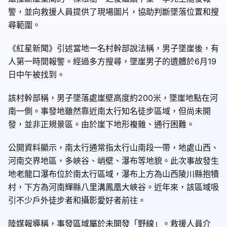
警，並向救援人員提供了現場圖片，協助判斷墜落位置和搜
尋範圍。
《紅星新聞》引述當地一名村幹部說法稱，男子墜崖後，有
人第一時間報警。經過多方搜尋，墜崖男子的遺體於6月19
日中午被找到。
該村幹部稱，男子墜落處崖壁高度約200米，墜崖地點在河
南一側。事發地雖然靠近南太行知名徒步區域，但尚未開
發，並非正規景區。由於崖下地形複雜、通行困難。
公開資料顯示，南太行通常指太行山南段一帶，地處山西、
河南交界地區，多峽谷、峭壁、瀑布等地貌。此次事故發生
地老龍口瀑布位於南太行區域，瀑布上方為山西陵川縣抱犢
村，下方為河南輝縣八里溝鳳凰大峽谷。近年來，該區域吸
引不少戶外徒步者和攝影愛好者前往。
陸媒報導稱，事發區域屬於未開發「野線」。救援人員介