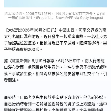
圖為示意圖。2006年5月25日，中國河北省張家口市郊外，太行山
一帶的高原溝谷。(Frederic J. Brown/AFP via Getty Images)
【大紀元2026年06月21日訊】中國山西、河南交界處的南
太行老龍口瀑布附近，近日發生一起墜崖事故。一名徒步男
子從臨崖位置墜落，後被發現已不幸遇難。陸媒報導稱，男
子墜落高度約200米。
據《紅星新聞》6月19日報導，6月18日中午，南太行老龍
口瀑布對面一處觀景台發生意外，一名徒步男子從懸崖處墜
落。事故發生後，相關消息被多名網友發布到社交平台，引
發關注。
事發時，目擊者李先生位於墜崖點下方山谷。他告訴陸媒，
自己抬頭時看到一名背著藍色背包的男子從上方墜落，途中
還撞斷崖壁間的一棵松樹，之後繼續下墜。李先生隨後報