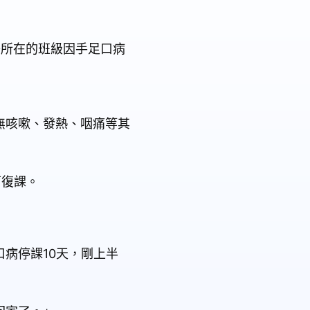
子所在的班級因手足口病
無咳嗽、發熱、咽痛等其
可復課。
病停課10天，剛上半