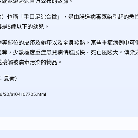
數或遠遠超過官方公布的數據。
D）也稱「手口足綜合徵」，是由腸道病毒感染引起的急
其是5歲以下的幼兒。
腔等部位的皮疹及皰疹以及全身發熱。某些重症病例中可
炎等，少數極度重症患兒病情進展快、死亡風險大。傳染
或接觸被病毒污染的物品。
：夏荷）
06/20/a104107705.html