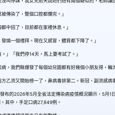
是沒叫停課，我女兒前天說她們班有兩個疑似的，老師讓
就被傳染了，整個口腔都爛完。」
個都中招了，目前都在家裡休息。」
，發燒一個禮拜。現在又感冒，體質都下降了。」
。」「我們停14天，馬上要考試了。」
口病，我們縣爆發了每個幼兒園都有好幾個小朋友得，輪
南方乙流又開始榜一了，鼻病毒排第二。新冠、副流感病
發布的2026年5月全省法定傳染病疫情概況顯示，5月1日
例。其中，手足口病27,849例。