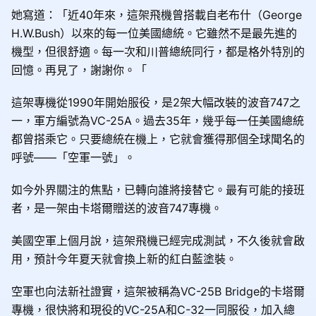
她寫道：「近40年來，這架飛機曾搭載自老布什（George
H.W.Bush）以來的每一位美國總統。它雖然不是最先進的
機型，但很舒適。每一次和川普總統同行，都是格外特別的
回憶。再見了，謝謝你。「
這架專機從1990年開始服役，是2架大幅改裝的波音747之
一，軍方編號為VC-25A。過去35年，幾乎每一任美國總統
都曾搭乘它。只要總統在機上，它就會獲得那個全球聞名的
呼號——「空軍一號」。
如今外界關注的焦點，已轉向誰將接替它。最有可能的接班
者，是一架由卡塔爾贈送的波音747專機。
美國空軍上個月說，這架飛機已經完成測試，不久後就會啟
用，預計今年夏天就會換上新的紅白藍塗裝。
空軍也向法新社證實，這架被稱為VC-25B Bridge的卡塔爾
專機，很快將和現役的VC-25A和C-32一同服役，加入總