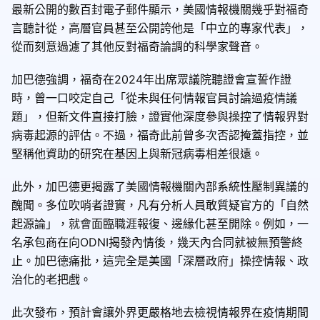
最新公開的數百封電子郵件顯示，美國情報機關幾乎對福奇
言聽計從，高層官員甚至公開誇他是「中立的專家代表」，
從而刻意過濾了其他反對福奇論調的科學家聲音。
加巴德強調，福奇在2024年出席眾議院聽證會宣誓作證
時，曾一口咬定自己「從未與任何情報官員討論過疫情議
題」，但新文件直接打臉，證實他深度參與操控了情報界對
病毒起源的評估。不過，福奇此前曾多次否認掩蓋指控，並
堅稱他資助的研究在基因上與新冠病毒相差很遠。
此外，加巴德更揭露了美國情報機關內部系統性壓制異議的
醜聞。多位吹哨者證實，凡有分析人員敢質疑官方的「自然
起源論」，就會面臨職涯報復、邊緣化甚至開除。例如，一
名承包商在向ODNI揭發內情後，幾天內合同就被無預警終
止。加巴德痛批，這完全是美國「深層政府」操控情報、政
治化的老把戲。
此次發布，預計會讓外界更嚴格地去檢視情報界在疫情期間