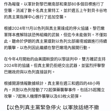
作為報復，以軍針對黎巴嫩南部和東部80多個目標進行了
空襲，消滅了數十名真主黨特工，並於週五上午對貝卡谷地
的真主黨指揮中心進行了追加空襲。
根據2024年11月以色列與真主黨達成的停火協議，黎巴嫩
軍隊本應解除該恐怖組織的武裝，但迄今未能做到。不僅如
此，聽命於伊朗的真主黨還對以色列北部邊境城鎮進行持續
的襲擊，以色列因此繼續在黎巴嫩境內展開行動。
在今年4月開始的由美國斡旋的以黎談判中，雙方確認支持
2024年的協議。但真主黨仍拒絕交出武器，並猛烈抨擊黎
巴嫩政府與以色列直接談判。
根據開源情報數據統計，真主黨在週三和週四的48小時
內，共對以色列發動了72起彈藥襲擊事件，包括25起獨立
攻擊、7起無人機爆炸襲擊以及63枚火箭彈。
【以色列真主黨緊急停火 以軍放話絕不撤