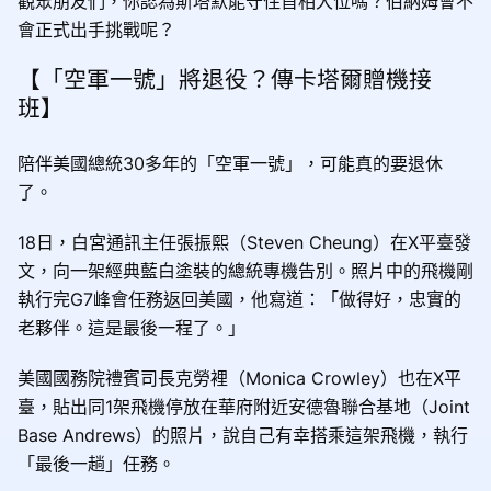
觀眾朋友們，你認為斯塔默能守住首相大位嗎？伯納姆會不
會正式出手挑戰呢？
【「空軍一號」將退役？傳卡塔爾贈機接
班】
陪伴美國總統30多年的「空軍一號」，可能真的要退休
了。
18日，白宮通訊主任張振熙（Steven Cheung）在X平臺發
文，向一架經典藍白塗裝的總統專機告別。照片中的飛機剛
執行完G7峰會任務返回美國，他寫道：「做得好，忠實的
老夥伴。這是最後一程了。」
美國國務院禮賓司長克勞裡（Monica Crowley）也在X平
臺，貼出同1架飛機停放在華府附近安德魯聯合基地（Joint
Base Andrews）的照片，說自己有幸搭乘這架飛機，執行
「最後一趟」任務。