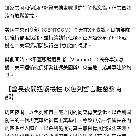
雖然美國和伊朗已經簽署結束戰爭的諒解備忘錄，但美軍並
沒有放鬆警戒。
美國中央司令部（CENTCOM）今天在X平臺說，目前部隊
仍維持部署狀態，並持續執行任務。官方還公布了F-16戰
機在中東巡邏期間進行空中加油的視頻。
與此同時，X平臺賬號遠見者（Visioner）今天分享消息
說，美軍運輸機仍頻繁往返美國與中東基地，尤其專注於約
旦。
【營長夜間遇襲犧牲 以色列誓言駐留黎南
部】
周四夜間，以色列和真主黨之間的衝突再度激化。以色列國
防軍的一個坦克車組被真主黨擊中，導致包括一名營長在內
的四名軍人陣亡。以色列隨後對真主黨目標展開猛烈空襲，
以色列總理內塔尼亞胡則重申，以色列將「在必要的時間