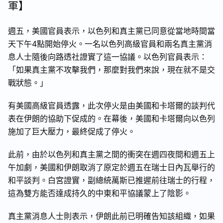
軍】
週五，美國官員表示，以色列和真主黨已同意從當地時間當
天下午4點開始停火。一名以色列高級官員和兩名真主黨消
息人士隨後向路透社證實了這一協議。以色列官員表示：
「如果真主黨不攻擊我們，那麼對我們來說，現在就不是交
戰狀態。」
有美國高級官員透露，此次停火是由美國和卡塔爾的談判代
表在伊朗的協助下促成的。在幕後，美國和卡塔爾向以色列
施加了巨大壓力，最終促成了停火。
此前，由於以色列和真主黨之間的衝突在週四夜間和週五上
午加劇，美國和伊朗取消了原定於週五在瑞士日內瓦舉行的
和平談判。白宮證實，副總統萬斯已推遲前往瑞士的行程，
這為雙方能否達成持久的中東和平協議蒙上了陰影。
真主黨消息人士則表示，伊朗此前已明確告知該組織，如果