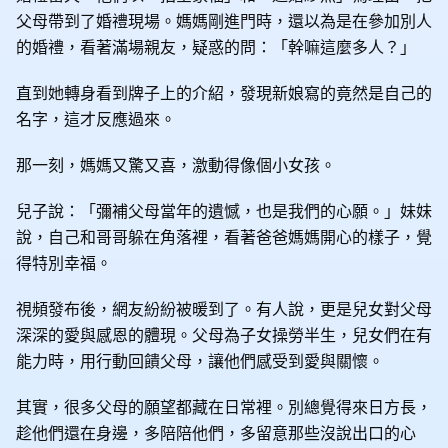
父母帶到了婚禮現場。媽媽剛進門時，還以為是在參加別人
的婚禮，看著滿場親友，疑惑的問：「幹嘛這麼多人？」
直到她轉身看到牌子上的介紹，發現新娘寫的竟然是自己的
名字，這才反應過來。
那一刻，媽媽又驚又喜，激動得像個小女孩。
兒子說：「彌補父母當年的遺憾，也是我們的心願。」妹妹
說，自己和哥哥躲在角落裡，看著爸爸媽媽開心的樣子，覺
得特別幸福。
視頻發布後，網友紛紛被暖到了。有人說，更是兒女對父母
深深的愛與感恩的體現。父母為子女操勞半生，兒女們在有
能力時，用行動回饋父母，讓他們感受到愛與關懷。
其實，很多父母的願望都藏在日常裡。別總覺得來日方長，
趁他們還在身邊，多陪陪他們，多留意那些沒說出口的心