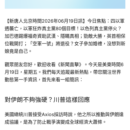
【新唐人北京時間2026年06月19日訊】今日焦點：四以軍
遇襲亡，以軍狂炸真主黨80個目標！以色列真主黨停火？
加巴德踢爆福奇資助武漢、隱瞞真相；勁敵大勝，英首相保
位戰開打；「空軍一號」將退役？女子參加婚禮，沒想到新
娘竟是自己。
觀眾朋友您好，歡迎收看《新聞直擊》。今天是美東時間6
月19日，星期五。我們每天追蹤最新熱點，帶您關注世界
動態第一手資訊，首先來看一組簡訊：
對伊朗不夠強硬？川普這樣回應
美國總統川普接受Axios採訪時說，他之所以推動與伊朗達
成協議，是為了防止戰爭演變成全球經濟大蕭條。