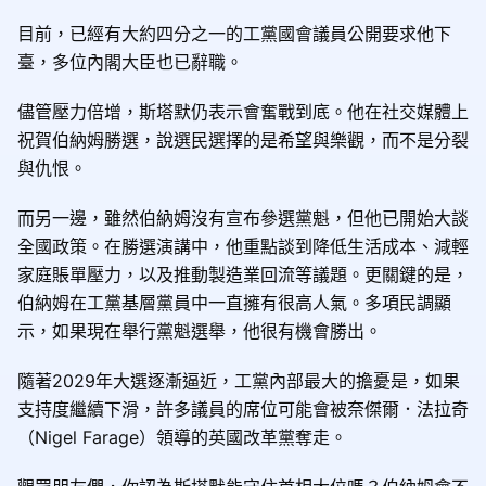
目前，已經有大約四分之一的工黨國會議員公開要求他下
臺，多位內閣大臣也已辭職。
儘管壓力倍增，斯塔默仍表示會奮戰到底。他在社交媒體上
祝賀伯納姆勝選，說選民選擇的是希望與樂觀，而不是分裂
與仇恨。
而另一邊，雖然伯納姆沒有宣布參選黨魁，但他已開始大談
全國政策。在勝選演講中，他重點談到降低生活成本、減輕
家庭賬單壓力，以及推動製造業回流等議題。更關鍵的是，
伯納姆在工黨基層黨員中一直擁有很高人氣。多項民調顯
示，如果現在舉行黨魁選舉，他很有機會勝出。
隨著2029年大選逐漸逼近，工黨內部最大的擔憂是，如果
支持度繼續下滑，許多議員的席位可能會被奈傑爾．法拉奇
（Nigel Farage）領導的英國改革黨奪走。