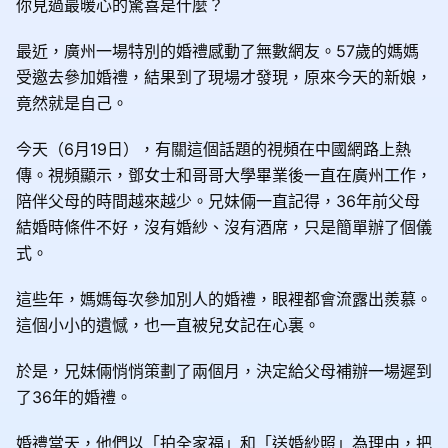
你見過最暖心的驚喜是什麼？
最近，廣州一場特別的婚禮感動了無數網友。57歲的媽媽
受邀去參加婚禮，結果到了現場才發現，原來今天的新娘，
竟然就是自己。
今天（6月19日），有關這個話題的視頻在中國網路上熱
傳。視頻顯示，鄧女士和哥哥大學畢業後一直在廣州工作，
陪伴父母的時間越來越少。兄妹倆一直記得，36年前父母
結婚時條件不好，沒有婚紗、沒有酒席，只是簡單辦了個儀
式。
這些年，媽媽每次參加別人的婚禮，眼裡都會流露出羨慕。
這個小小的遺憾，也一直被兒女記在心裏。
於是，兄妹倆悄悄策劃了兩個月，決定給父母補辦一場遲到
了36年的婚禮。
婚禮當天，他們以「拍全家福」和「送婚紗照」為理由，把