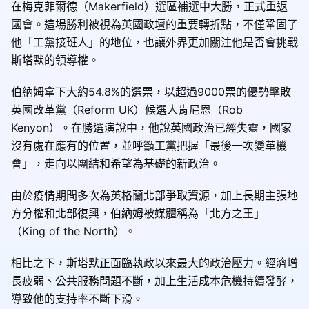
在梅克菲爾德（Makerfield）選區補選中大勝，正式重返
國會。這場勝利被視為英國政壇的重要轉折點，不僅鞏固了
他「工黨接班人」的地位，也讓外界更加關注他是否會挑戰
斯塔默的領導權。
伯納姆拿下大約54.8%的選票，以超過9000票的優勢擊敗
英國改革黨（Reform UK）候選人肯尼恩（Rob
Kenyon）。在勝選演說中，他說英國政治已經失靈，國家
沒有處在應有的位置，並呼籲工黨把握「最後一次變革機
會」，走向以團結和希望為基礎的新政治。
由於疫情期間多次為英格蘭北部爭取資源，加上長期主張地
方分權和北部復興，伯納姆被媒體稱為「北方之王」
（King of the North）。
相比之下，斯塔默正面臨執政以來最大的政治壓力。經濟增
長疲弱、公共服務問題不斷，加上生活成本危機持續發酵，
導致他的支持率不斷下滑。