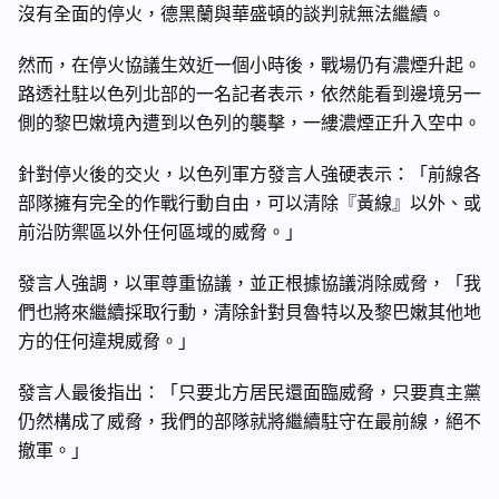
沒有全面的停火，德黑蘭與華盛頓的談判就無法繼續。
然而，在停火協議生效近一個小時後，戰場仍有濃煙升起。
路透社駐以色列北部的一名記者表示，依然能看到邊境另一
側的黎巴嫩境內遭到以色列的襲擊，一縷濃煙正升入空中。
針對停火後的交火，以色列軍方發言人強硬表示：「前線各
部隊擁有完全的作戰行動自由，可以清除『黃線』以外、或
前沿防禦區以外任何區域的威脅。」
發言人強調，以軍尊重協議，並正根據協議消除威脅，「我
們也將來繼續採取行動，清除針對貝魯特以及黎巴嫩其他地
方的任何違規威脅。」
發言人最後指出：「只要北方居民還面臨威脅，只要真主黨
仍然構成了威脅，我們的部隊就將繼續駐守在最前線，絕不
撤軍。」