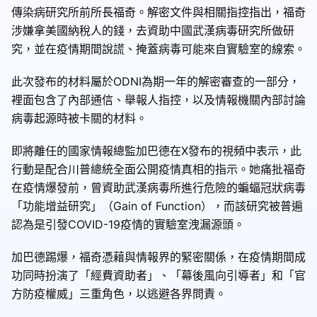
傳染病研究所前所長福奇。解密文件與相關指控指出，福奇
涉嫌拿美國納稅人的錢，去資助中國武漢病毒研究所做研
究，並在疫情期間說謊、掩蓋病毒可能來自實驗室的線索。
此次發布的材料屬於ODNI為期一年的解密審查的一部分，
裡面包含了內部通信、舉報人指控，以及情報機關內部討論
病毒起源時被卡關的材料。
即將離任的國家情報總監加巴德在X發布的視頻中表示，此
行動是配合川普總統全面公開疫情真相的指示。她痛批福奇
在疫情爆發前，曾資助武漢病毒所進行危險的蝙蝠冠狀病毒
「功能增益研究」（Gain of Function），而該研究被普遍
認為是引發COVID-19疫情的實驗室洩漏源頭。
加巴德踢爆，福奇憑藉與情報界的緊密關係，在疫情期間成
功同時扮演了「經費資助者」、「幕後風向引導者」和「官
方防疫權威」三重角色，以逃避各界問責。