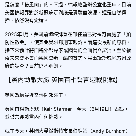
是怎麼「帶風向」的。不過，情報總監辦公室也重申，目前
美國情報界對於新冠病毒到底是實驗室洩漏、還是自然傳
播，依然沒有定論。
2025年1月，美國前總統拜登在卸任前已對福奇實施了「預
防性赦免」，使其免受聯邦刑事起訴。而這次最新的爆料，
接下來預計將面臨外部專家或國會的全面獨立證實。至於福
奇未來會不會面臨國會新一輪的質詢、民事訴訟或地方州政
府的調查？目前仍不明朗。
【黨內勁敵大勝 英國首相誓言迎戰挑戰】
英國政壇最近又熱鬧起來了。
英國首相斯塔默（Keir Starmer）今天（6月19日）表態，
並誓言迎戰黨內任何挑戰。
就在今天，英國大曼徹斯特市長伯納姆（Andy Burnham）