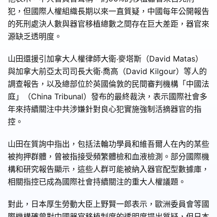
犯，但國際人權組織長期以來一直質疑，中國每年公開報告
的死刑處決人數與器官移植總數之間存在巨大差距，器官來
源缺乏透明度。
山田還援引加拿大人權律師大衛‧麥塔斯（David Matas）
與加拿大前亞太司司長大衛‧喬高（David Kilgour）等人的
調查報告，以及總部位於英國倫敦的民間審判機構「中國法
庭」（China Tribunal）發布的最終裁決，表示國際社會多
年來持續關注中共涉嫌針對良心犯實施強制活摘器官的指
控。
山田在質詢中指出，包括法輪功學員和維吾爾人在內的某些
被拘押群體，曾被指接受頻繁體檢和血液檢測。部分國際機
構和研究報告顯示，這些人群可能被納入器官配型數據庫，
相關指控已成為國際社會持續關注的重大人權議題。
對此，日本厚生勞動大臣上野賢一郎表示，歐洲委員會等國
際機構確曾對中國器官移植制度的透明度提出質疑，但日本