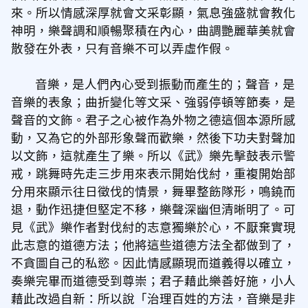
來。所以情感深厚就會文采彰顯，氣息強盛就會教化
神明，樂聲調和順暢聚積在內心，曲調艷麗華美就會
散發在外表，只有音樂不可以弄虛作假。
音樂，是人們內心受到振動而產生的；聲音，是
音樂的表象；曲折變化等文采、強弱停頓等節奏，是
聲音的文飾。君子之心被作為外物之德這個本源所感
動，又為它的外部形象聲而歡樂，然後下功夫對聲加
以文飾，這就產生了樂。所以《武》樂先擊鼓表示警
戒，跳舞時先走三步用來表示開始伐紂，重複開始部
分用來顯示往日徵伐的情景，舞畢整飭隊形，鳴鐃而
退，動作迅捷但堅定不移，樂聲深幽但清晰明了。可
見《武》樂作者對伐紂的志意獨樂於心，不厭棄實現
此志意的道德方法；他將這些道德方法全都做到了，
不貪圖自己的私慾。因此情感顯現而道義得以確立，
奏樂完畢而道德受到尊崇；君子藉此樂善好施，小人
藉此改過自新：所以說「治理百姓的方法，音樂是非