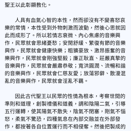
聖王以此彰顯教化。
人具有血氣心智的本性，然而卻沒有不變喜怒哀
樂的常情，本性受到外物刺激而波動，然後心思就因
此而成形了。所以若情志衰微、內心焦慮的音樂興
作，民眾就會思緒憂愁；安閒舒緩、繁復有節的音樂
興作，民眾就會健康快樂；粗獷豪放、激昂振奮的音
樂興作，民眾就會剛強堅毅；廉正耿直、莊嚴真摯的
音樂興作，民眾就會嚴肅恭敬；寬洪圓潤、流暢和諧
的音樂興作，民眾就會仁慈友愛；放蕩邪僻、散漫混
亂的音樂興作，民眾就會淫亂不羈。
因此古代聖王以民眾的性情為根本，考察世間的
準則和道理，創製禮儀和道義，調和陰陽二氣，引導
五行運轉，使其陽氣不散失，陰氣不閉塞，剛氣不惱
怒，柔氣不驚恐，四種氣息在內部交融並在外部發
作，都按著各自位置運行而不相侵奪。然後把製成的