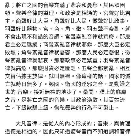
亂；將亡之國的音樂充滿了悲哀和憂愁，其民眾困
頓。聲樂音律的道理，和政治是相通的。宮聲好比君
主，商聲好比大臣，角聲好比人民，徵聲好比政事，
羽聲好比器物。宮、商、角、徵、羽五聲不紊亂，就
不會出現不和諧的音調。宮聲紊亂音律就荒廢，那麼
君主必定驕縱；商聲紊亂音律就邪僻，那麼大臣必定
敗壞；角​​聲紊亂音律就憂鬱，那麼人民必定怨恨；徵
聲紊亂音律就悲哀，那麼政事必定繁重；羽聲紊亂音
律就高危，那麼財貨必定匱乏。五聲全都紊亂，相互
交替佔據主旋律，就叫無禮。像這樣的話，國家的滅
亡就時日無多了。鄭國、衛國的淫邪之音，是動盪之
世的 音樂，接近無禮的地步了。桑間、濮上的靡靡
之音，是將亡之國的音樂，其政治渙散，其百姓流
亡，下級欺騙上級，徇私舞弊的行為不可製止。
大凡音律，是從人的內心形成的；音樂，與倫理
道德是相通的。因此只知道聽聲音而不知道調和音律