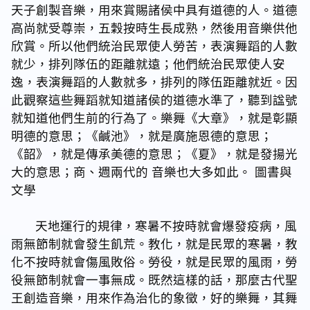
天子創製音樂，用來賞賜諸侯中具有道德的人。道德
高尚就受尊崇，五穀按時生長成熟，然後用音樂供他
欣賞。所以他們統治民眾使人勞苦，表演舞蹈的人數
就少，排列隊伍的距離就遠；他們統治民眾使人安
逸，表演舞蹈的人數就多，排列的隊伍距離就近。因
此觀察這些舞蹈就知道諸侯的道德水準了，聽到諡號
就知道他們生前的行為了。樂舞《大章》，就是彰顯
明德的意思；《鹹池》，就是廣施恩德的意思；
《韶》，就是傳承美德的意思；《夏》，就是發揚光
大的意思；商、週兩代的 音樂也大多如此。 圖書與
文學
天地運行的規律，寒暑不按時就會爆發疫病，風
雨無節制就會發生飢荒。教化，就是民眾的寒暑，教
化不按時就會傷風敗俗。勞役，就是民眾的風雨，勞
役無節制就會一事無成。既然這樣的話，那麼古代聖
王創造音樂，用來作為治化的象徵，好的樂舞，其舞