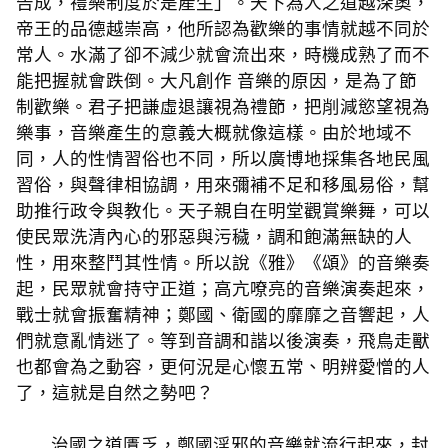
告成，禮樂制度於是產生」。天下為人之道越深奧，
帝王的品德越崇高，他所認為歡樂的事情就越不同於
常人。水滿了卻不減少就會流出來，時機成熟了而不
能把握就會跌倒。大凡創作 音樂的原因，是為了節
制歡樂。君子把謙虛退讓視為禮節，把削減慾望視為
樂事，音樂產生的意義大概就像這樣。由於地域不
同，人的性情習俗也不同，所以廣博地採集各地民風
習俗，與聲律相協調，用來彌補不足和移風易俗，幫
助推行政令與教化。天子親自在明堂觀賞樂舞，可以
使民眾洗清內心的邪惡與污穢，調和飽滿無缺的人
性，用來整鬥其性情。所以說《雅》《頌》的音樂奏
起，民眾就會持守正道；高亢嘹亮的音樂演奏起來，
戰士就會振奮精神；鄭國、衛國的靡靡之音響起，人
們就意亂情迷了。等到音調和諧以後演奏，飛鳥走獸
也都會為之動容，更何況是心懷五常、明辨愛憎的人
了，這就是自然之勢吧？
治國之道匱乏，鄭國淫邪的音樂就流行起來，封