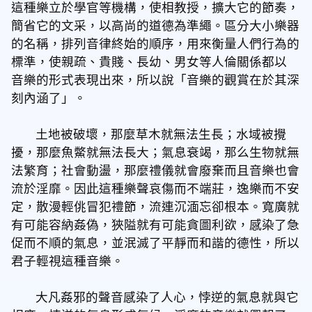
這種樂立於學官等機構，使相教授，擴大它的節奏，
簡省它的​​文采，以高尚的道德為準繩。區分大小樂器
的名稱，排列音律終始的順序，用來衡量人們行為的
標準，使親疏、貴賤、長幼、男女等人倫關係都以
音樂的形式表現出來，所以說「音樂的觀賞在於其深
刻內涵了」。
土地被破壞，那麼草木就無法生長；水域被攪
擾，那麼魚鱉就無法長大；氣息衰竭，那么生物就無
法繁育；社會動盪，那麼禮儀就會廢棄而且音樂也會
流於淫靡。因此這種樂聲哀傷而不端莊，逸樂而不安
定，散漫輕佻冒犯禮節，流連沉湎忘卻根本。寬廣就
有可能容納姦偽，狹隘就有可能貪圖利欲，感染了急
促而不順的氣息，並泯滅了平靜而和諧的德性，所以
君子輕視這種音樂。
大凡姦邪的聲音感染了人心，悖逆的氣息就與它