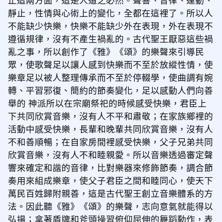
止這兩方面，這是人道之必然。聲響、音律、運動、
靜止，性情與心術上的變化，全都在這裡了。所以人
不能缺少快樂，快樂不能缺少外在表現，外在表現不
遵循規律，沒有不產生禍亂的。古代聖王厭惡這些禍
亂之事，所以創作了《雅》《頌》的樂聲來引導民
眾，使歌聲足以讓人感到快樂而不至於放縱性情，使
樂章足以被人整理傳承而不至於停輟學，使曲調有婉
轉、平習邪復、簡約的節奏變化，足以感動人們向善
舉的 神派所以在宗廟祭祀的時候感受快樂，君臣上
下共同欣賞音樂，沒有人不平和肅敬；在家族鄉裡的
活動中感受快樂，長輩和晚輩共同欣賞音樂，沒有人
不和善順暢；在自家房間裡感受快樂，父子兄弟共同
欣賞音樂，沒有人不和睦親愛。所以音樂透過審定聲
響來確定和諧的音律，比對樂器來修飾節奏，調合節
奏用來組成樂章，使父子君臣之間和睦同心，使天下
萬民百姓歸附親善，這是古代聖王創立音樂體系的方
法。因此聽《雅》《頌》的樂聲，志向意氣就能得以
弘揚；拿著盾牌和斧頭操習俯仰屈伸的舞蹈動作，表