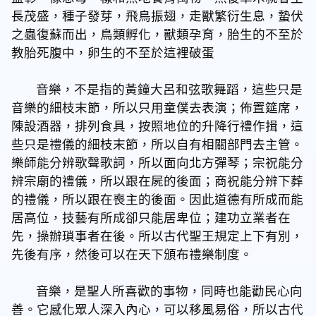
長茂盛，種子發芽，飛鳥振翅，走獸繁衍生息，蟄伏
之蟲復蘇而出，鳥類孵化，獸類孕育，胎生的不至於
教胎死腹中，卵生的不至於這裡破蛋
音樂，不是指的黃鐘大呂和弦歌舞蹈，這些只是
音樂的細枝末節，所以只用童僕去表演；佈置筵席，
陳設酒器，排列食具，按照地位的升降行禮作揖，這
些只是禮儀的細枝末節，所以自有相關部門去主管。
樂師能分辨歌聲歌詞，所以面向北方彈琴；宗祝能分
辨宗廟的禮儀，所以跟在屍的後面；商祝能分辨下葬
的禮儀，所以跟在喪主的後面。因此道德有所成而能
居高位，技藝有所成卻只能居卑位；建功立業者在
先，操辦瑣事者在後。所以古代聖王規定上下有別，
先後有序，然後可以在天下頒布禮樂制度。
音樂，是聖人所喜歡的事物，同時也能勸民心向
善。它感化眾人深入內心，可以移風易俗，所以古代