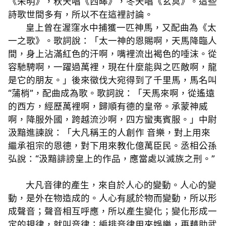
《朱明》，秋天唱《西暤》，冬天唱《玄冥》。這些
詩歌世間多有，所以不在這裡討論。
皇上曾在渥窪水中捕獲一匹神馬，又配曲為《太
一之歌》。歌詞說：「太一神的恩賜啊，天馬降臨人
間，身上沾滿紅色的汗啊，嘴裡流出褐色的唾沫。從
容馳騁啊，一躍過萬裡，現在什麼能與之匹敵啊，龍
是它的朋友。」後來徵伐大宛得到了千里馬，馬名叫
“蒲梢”，配曲成為歌。歌詞說：「天馬來啊，從遙遠
的西方，經歷萬裡啊，歸順有德的皇帝。承蒙神威
啊，降服外國，跨越流沙啊，四方蠻夷賓服。」中尉
汲黯進諫說：「大凡稱王的人創作 音樂，對上用來
繼承祖宗的恩德，對下用來教化億萬臣民。丞相公孫
弘說：“汲黯誹謗皇上的作品，應當處以滅族之刑。”
大凡音律的產生，來自於人心的變動。人心的變
動，是外在物造成的。人心有感於物而變動，所以形
成聲音；聲音相互呼應，所以產生變化；變化形成一
定的規律，就叫音律；編排音律用來娛樂，再藉助武