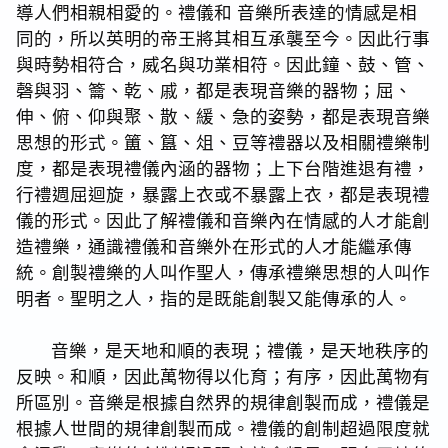
導人們相親相愛的。禮儀和 音樂所表達的情感是相
同的，所以英明的帝王將其相互承襲至今。因此行事
與時勢相符合，威名與功業相符。因此鐘、鼓、管、
磬與羽、籥、乾、戚，都是表現音樂的器物；屈、
伸、俯、仰與聚、散、緩、急的姿勢，都是表現音樂
思想的形式。簠、簋、俎、豆等禮器以及相關禮樂制
度，都是表現禮儀內涵的器物；上下台階進退有禮，
行禮週屈迴旋，暴露上衣或不暴露上衣，都是表現禮
儀的形式。因此了解禮儀和音樂內在情感的人才能創
造禮樂，通識禮儀和音樂外在形式的人才能繼承傳
統。創製禮樂的人叫作聖人，傳承禮樂思想的人叫作
明者。聖明之人，指的是既能創製又能傳承的人。
音樂，是天地和順的表現；禮儀，是天地秩序的
反映。和順，因此萬物得以化育；有序，因此萬物有
所區別。音樂是根據自然界的規律創製而成，禮儀是
根據人世間的規律創製而成。禮儀的創制超過限度就