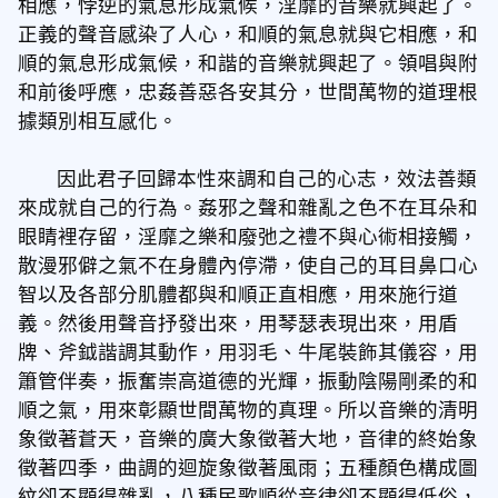
相應，悖逆的氣息形成氣候，淫靡的音樂就興起了。
正義的聲音感染了人心，和順的氣息就與它相應，和
順的氣息形成氣候，和諧的音樂就興起了。領唱與附
和前後呼應，忠姦善惡各安其分，世間萬物的道理根
據類別相互感化。
因此君子回歸本性來調和自己的心志，效法善類
來成就自己的行為。姦邪之聲和雜亂之色不在耳朵和
眼睛裡存留，淫靡之樂和廢弛之禮不與心術相接觸，
散漫邪僻之氣不在身體內停滯，使自己的耳目鼻口心
智以及各部分肌體都與和順正直相應，用來施行道
義。然後用聲音抒發出來，用琴瑟表現出來，用盾
牌、斧鉞諧調其動作，用羽毛、牛尾裝飾其儀容，用
簫管伴奏，振奮崇高道德的光輝，振動陰陽剛柔的和
順之氣，用來彰顯世間萬物的真理。所以音樂的清明
象徵著蒼天，音樂的廣大象徵著大地，音律的終始象
徵著四季，曲調的迴旋象徵著風雨；五種顏色構成圖
紋卻不顯得雜亂，八種民歌順從音律卻不顯得低俗，