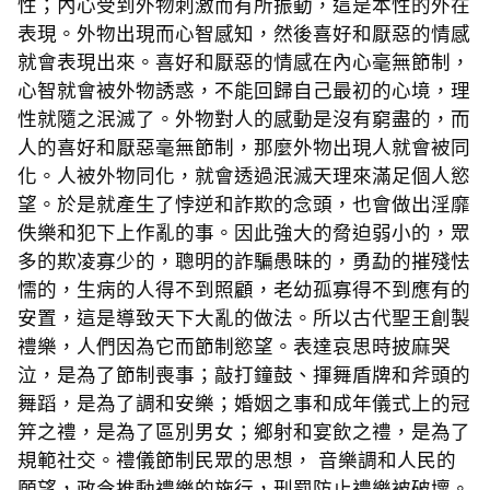
性；內心受到外物刺激而有所振動，這是本性的外在
表現。外物出現而心智感知，然後喜好和厭惡的情感
就會表現出來。喜好和厭惡的情感在內心毫無節制，
心智就會被外物誘惑，不能回歸自己最初的心境，理
性就隨之泯滅了。外物對人的感動是沒有窮盡的，而
人的喜好和厭惡毫無節制，那麼外物出現人就會被同
化。人被外物同化，就會透過泯滅天理來滿足個人慾
望。於是就產生了悖逆和詐欺的念頭，也會做出淫靡
佚樂和犯下上作亂的事。因此強大的脅迫弱小的，眾
多的欺凌寡少的，聰明的詐騙愚昧的，勇勐的摧殘怯
懦的，生病的人得不到照顧，老幼孤寡得不到應有的
安置，這是導致天下大亂的做法。所以古代聖王創製
禮樂，人們因為它而節制慾望。表達哀思時披麻哭
泣，是為了節制喪事；敲打鐘鼓、揮舞盾牌和斧頭的
舞蹈，是為了調和安樂；婚姻之事和成年儀式上的冠
笄之禮，是為了區別男女；鄉射和宴飲之禮，是為了
規範社交。禮儀節制民眾的思想， 音樂調和人民的
願望，政令推動禮樂的施行，刑罰防止禮樂被破壞。