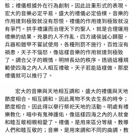
態；禮儀根據外在行為創制，因此註重形式的表現。
宏大的音樂必定平易，盛大的禮儀必定儉樸。音樂的
作用達到極致就沒有怨恨，禮儀的作用達到極致就沒
有爭鬥。拱手禮讓而治理天下的聖人，就是合理運用
禮樂的結果。兇暴的人不作亂，四方諸侯誠心歸服，
兵器和鎧甲不嘗試使用，各種刑罰不施行，百姓沒有
禍患，天子不惱怒，像這樣音樂的作用就達到極致
了。調合父子的親情，明辨長幼的秩序，透過這種規
範使四海之內人人相互禮敬。天子若能這樣做，那麼
禮儀就可以推行了。
宏大的音樂與天地相互調和，盛大的禮儀與天地
節度相合。相互調和，因此萬物不失去生長的時令；
節度相合，因此得以舉行祭祀天地的活動。明處有禮
樂教化，暗中有鬼神護佑，像這樣四海之內的人就會
和睦互敬相親相愛了。禮儀，是用來區分等級，教導
人們和睦互敬的；音樂，是用來調和不同的曲調，教