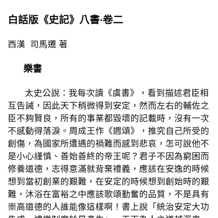
白話版《史記》八書·卷二
西漢 司馬遷 著
樂書
太史公說：我每次讀《虞書》，看到描述君臣相
互告誡，因此天下稍微得到安定，然而左右的輔佐之
臣不夠賢良，所有的事業都毀壞的記載時，沒有一次
不感動得落淚。周成王作《週頌》，推究自己所受的
創傷，為國家所遭遇的禍難而感到悲哀，怎可說他不
是小心謹慎、善始善終的帝王呢？君子不因為窮困而
修養道德，志得意滿就背棄禮義，應該在安逸的時候
想到當初創業的艱難，在安定的時候想到創始時的艱
難，沐浴在富裕之中應該歌頌勤奮的品質，不是具有
崇高道德的人誰能像這樣啊！書上說「統治安定大功