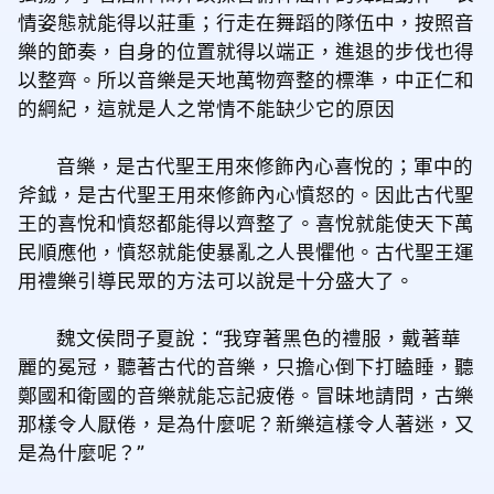
情姿態就能得以莊重；行走在舞蹈的隊伍中，按照音
樂的節奏，自身的位置就得以端正，進退的步伐也得
以整齊。所以音樂是天地萬物齊整的標準，中正仁和
的綱紀，這就是人之常情不能缺少它的原因
音樂，是古代聖王用來修飾內心喜悅的；軍中的
斧鉞，是古代聖王用來修飾內心憤怒的。因此古代聖
王的喜悅和憤怒都能得以齊整了。喜悅就能使天下萬
民順應他，憤怒就能使暴亂之人畏懼他。古代聖王運
用禮樂引導民眾的方法可以說是十分盛大了。
魏文侯問子夏說：“我穿著黑色的禮服，戴著華
麗的冕冠，聽著古代的音樂，只擔心倒下打瞌睡，聽
鄭國和衛國的音樂就能忘記疲倦。冒昧地請問，古樂
那樣令人厭倦，是為什麼呢？新樂這樣令人著迷，又
是為什麼呢？”