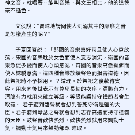
神之音，就唱著。能叫音樂。與文王相比，他的道德
毫不遜色。
文侯說：“冒昧地請問使人沉溺其中的靡靡之音
是怎樣產生的呢？”
子夏回答說：「鄭國的音樂喜好苟且使人心意放
蕩，宋國的音樂耽於女色而使人意志消沉，衛國的音
樂急促多變而使人心煩意亂，齊國的音樂高傲孤僻而
使人誌驕意滿，這四種音樂放縱聲色而損害道德，因
此祭祀時不予採用。 ？道理。於祭祀之後款待賓
客，用來向後世表示有尊卑長幼的次序。清脆有力，
清脆有力就用來確立等級，等級能讓持守禮節者舍生
取義。 君子聽到磬聲就會想到誓死守衛邊疆的大
臣。君子聽到琴瑟之聲就會想到志存高遠而持守道義
的大臣。鼓聲音歡快熱烈，歡快熱烈就用來調動士
氣，調動士氣用來鼓動部眾 進取。