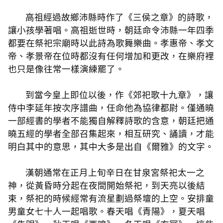
高祖經過故鄉沛縣時作了《三侯之章》的詩歌，
讓小孩學著唱。高祖逝世時，朝廷命令沛縣一年四季
都要在祭祀宗廟時以此詩為歌舞樂曲。孝惠帝、孝文
帝、孝景帝在位時都沒有任何增加和更改，在樂府裡
也只是像往常一樣演練罷了。
到當今皇上即位以後，作《郊祀歌十九章》，讓
侍中李延年按次序譜曲，任命他為協律都尉。僅通曉
一部經書的學者不能獨自解釋詩歌的含意，朝廷把通
曉五經的學者全部召集起來，相互研究、誦讀，才能
明白其中的意思，其中大多是出自《爾雅》的文字。
漢朝通常在正月上旬辛日在甘泉宮祭祀太一之
神，從黃昏時分起在夜間開始祭祀，到天亮以後結
束，祭祀的時候經常有流星劃過祭壇的上空。安排童
男童女七十人一起唱歌。春天唱《青陽》，夏天唱