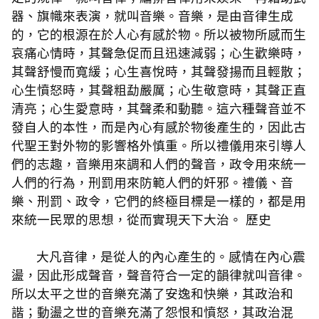
器、旗幟來表演，就叫音樂。音樂，是由音律生成
的，它的根源在於人心有感於物。所以被物所感而生
哀痛心情時，其聲急促而且迅速減弱；心生歡樂時，
其聲舒慢而寬緩；心生喜悅時，其聲發揚而且輕散；
心生憤怒時，其聲粗勐嚴厲；心生敬意時，其聲正直
清亮；心生愛意時，其聲柔和動聽。這六種聲音並不
發自人的本性，而是內心有感於物後產生的，因此古
代聖王對外物的影響格外慎重。所以禮儀用來引導人
們的志趣，音樂用來調和人們的聲音，政令用來統一
人們的行為，刑罰用來防範人們的奸邪。禮儀、音
樂、刑罰、政令，它們的終極目標是一樣的，都是用
來統一民眾的思想，從而實現天下大治。 歷史
大凡音律，是從人的內心產生的。感情在內心震
盪，因此形成聲音，聲音符合一定的韻律就叫音律。
所以太平之世的音樂充滿了安逸和快樂，其政治和
諧；動盪之世的音樂充滿了怨恨和憤怒，其政治混