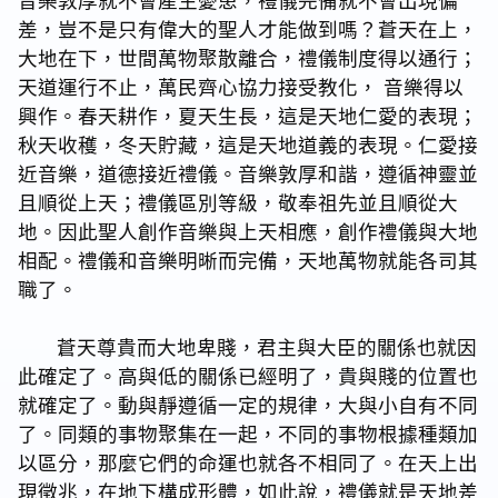
音樂敦厚就不會產生憂患，禮儀完備就不會出現偏
差，豈不是只有偉大的聖人才能做到嗎？蒼天在上，
大地在下，世間萬物聚散離合，禮儀制度得以通行；
天道運行不止，萬民齊心協力接受教化， 音樂得以
興作。春天耕作，夏天生長，這是天地仁愛的表現；
秋天收穫，冬天貯藏，這是天地道義的表現。仁愛接
近音樂，道德接近禮儀。音樂敦厚和諧，遵循神靈並
且順從上天；禮儀區別等級，敬奉祖先並且順從大
地。因此聖人創作音樂與上天相應，創作禮儀與大地
相配。禮儀和音樂明晰而完備，天地萬物就能各司其
職了。
蒼天尊貴而大地卑賤，君主與大臣的關係也就因
此確定了。高與低的關係已經明了，貴與賤的位置也
就確定了。動與靜遵循一定的規律，大與小自有不同
了。同類的事物聚集在一起，不同的事物根據種類加
以區分，那麼它們的命運也就各不相同了。在天上出
現徵兆，在地下構成形體，如此說，禮儀就是天地差