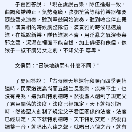
子夏回答說：「現在說說古樂，隊伍進退一致，
曲調和諧純正，氣勢寬廣，弦匏笙簧等絲竹樂器都要
隨鼓聲來演奏，聽到擊鼓開始演奏，聽到鳴金停止舞
蹈，演奏相的時候調整隊伍，演奏雅的時候迅速前
進。在說說新樂，隊伍進退不齊，用淫亂之氣演奏姦
邪之聲，沉溺在裡面不能自拔，加上俳優和侏儒，像
猴子一樣不講男女之別，不知父子 尊卑。
文侯問：“冒昧地請問有什麼不同？”
子夏回答說：「古時候天地運行和順而四季更替
適時，民眾道德高尚而五穀生長繁榮，疾病不生，也
沒有兇兆，這就叫特別適時。然後聖人創制了規定父
子君臣關係的法度，法度已經規定，天下就特別適
時。然後聖人創制了規定父子君臣關係的法度，法度
已經規定，天下就特別適時，天下特別安定，然後再
調整一音，就唱出六律之聲，就唱出六律之音，就有