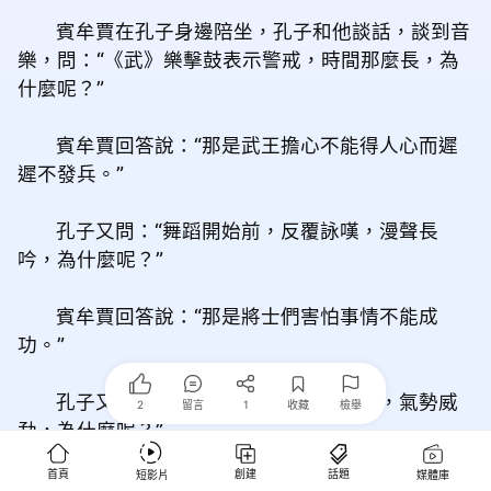
賓牟賈在孔子身邊陪坐，孔子和他談話，談到音
樂，問：“《武》樂擊鼓表示警戒，時間那麼長，為
什麼呢？”
賓牟賈回答說：“那是武王擔心不能得人心而遲
遲不發兵。”
孔子又問：“舞蹈開始前，反覆詠嘆，漫聲長
吟，為什麼呢？”
賓牟賈回答說：“那是將士們害怕事情不能成
功。”
孔子又問：“舞蹈開始時，就意氣風發，氣勢威
2
留言
1
收藏
檢舉
勐，為什麼呢？”
首頁
創建
話題
短影片
媒體庫
賓牟賈回答說：“到開戰的時候了。”