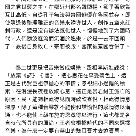
國之君世襲之主，在鄰近州郡名聲顯揚，卻爭著欣賞
互比高低。自從孔子無法與齊國俳優在魯國並存，即
使隱退後整理雅正的音樂來誘導世人，創作五章來訌
刺時政，還是沒有辦法感化世人。慢慢地到了六國時
代，人們隨波逐流而沉湎於逸樂，於是一去不回頭
了，最後自身敗亡，宗廟被毀，國家被秦國吞併了。
秦二世更是把音樂當成娛樂。丞相李斯進諫說：
「放棄《詩》《 書》，把心思花在享受聲色上，這
正是古代賢臣祖伊擔心的事情；忽視細小過錯的積
累，在漫漫長夜裡放縱心意，這正是暴君紂王滅亡的
原因。民，能夠相處得見面時歡欣喜悅，相處得情意
深厚，除了這種音樂就不能使和諧愉悅的感情得以溝
通，也不能使上級布施的恩澤得以流行，這也都是各
自時代所具有的風尚，王者會根據時代的不同來選擇
音樂，為什麼一定要有華山的騄耳寶才去遠寶馬。