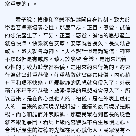
常重要的」。
君子說：禮儀和音樂不能離開自身片刻。致力於
學習音樂來培養心性，那麼平易、正直、慈愛、誠信
的想法產生了。平易、正直、慈愛、誠信的思想產生
就會快樂，快樂就會安寧，安寧就會長久，長久就會
敬天，敬天就會尊神。上天不說話但是講誠信，神靈
不震怒但是有威嚴。致力於學習 音樂，是用來培養
心性的；致力於學習禮儀，是用來約束行為的。約束
行為就會莊重恭敬，莊重恭敬就會嚴肅威儀。內心稍
有不和順不快樂，卑鄙欺詐的思想就會侵入了；外表
稍有不莊重不恭敬，散漫輕浮的思想就會侵入了。所
以音樂，是在內心感化人的；禮儀，是在外表上感化
人的。音樂的最高境界是和諧，禮儀的最高境界是順
暢。內心和諧而外表順暢，那麼民眾看到官長的臉色
就不跟他爭鬥，看見上級的容貌就不會生怠慢之心。
音樂所產生的道德的光輝在內心感化人，民眾沒有不