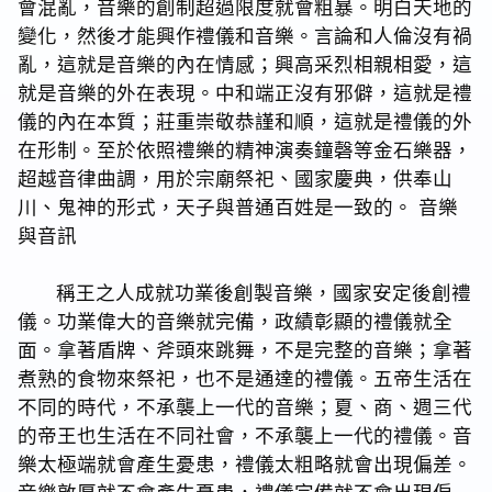
會混亂，音樂的創制超過限度就會粗暴。明白天地的
變化，然後才能興作禮儀和音樂。言論和人倫沒有禍
亂，這就是音樂的內在情感；興高采烈相親相愛，這
就是音樂的外在表現。中和端正沒有邪僻，這就是禮
儀的內在本質；莊重崇敬恭謹和順，這就是禮儀的外
在形制。至於依照禮樂的精神演奏鐘磬等金石樂器，
超越音律曲調，用於宗廟祭祀、國家慶典，供奉山
川、鬼神的形式，天子與普通百姓是一致的。 音樂
與音訊
稱王之人成就功業後創製音樂，國家安定後創禮
儀。功業偉大的音樂就完備，政績彰顯的禮儀就全
面。拿著盾牌、斧頭來跳舞，不是完整的音樂；拿著
煮熟的食物來祭祀，也不是通達的禮儀。五帝生活在
不同的時代，不承襲上一代的音樂；夏、商、週三代
的帝王也生活在不同社會，不承襲上一代的禮儀。音
樂太極端就會產生憂患，禮儀太粗略就會出現偏差。