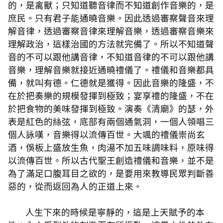
的，是禽獸；只知道聽音律而不知道創作音樂的，是
庶民。只有君子能通曉音樂。因此透過審察聲音來理
解音律，透過審察音律來理解音樂，透過審察音樂來
理解政治，這樣治國的方法就完備了。所以不知道聲
音的不可以跟他講音律，不知道音律的不可以跟他講
音樂，理解音樂就接近通曉禮儀了。禮儀和音樂都具
備，就叫有德。仁德就是獲得。因此音樂的隆盛，不
在於把奏樂的規模發揮到極致；宴享禮的隆盛，不在
於把食物的美味發揮到極致。演奏《清廟》的瑟，外
表是紅色的絲弦，底部有兩個通氣洞，一個人領唱三
個人詠嘆，音樂得以流傳百世。大颯的禮儀崇尚玄
酒，俁板上盛放生魚，肉湯不加五味調味料，原味得
以流傳百世。所以古代聖王創造禮儀和音樂，並不是
為了滿足口腹耳目之欲的，是要用來教導民眾判斷善
惡的，從而返回為人的正道上來。
人生下來的時候是寧靜的，這是上天賦予的本