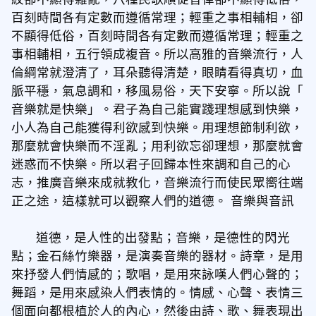
百刻時間各有定數而遵循常理；輕重之事相輔相，卻
不顯得低俗，百刻時間各有定數而遵循常理；輕重之
事相輔相，五行領成複音。所以高雅的音樂流行，人
倫綱常就澄清了，耳朵聽得清楚，眼睛看得真切，血
脈平穩，氣息調和，移風易俗，天下安寧。所以說「
音樂就是快樂」。君子為自己能實踐理想感到快樂，
小人為自己能獲得利欲感到快樂。用理想節制利欲，
那麼就會快樂而不淫亂；用利欲忘卻理想，那麼就會
迷惑而不快樂。所以君子回歸本性來調和自己的心
志，推廣音樂來成就教化，音樂流行而使民眾嚮往端
正之途，這樣就可以觀察人們的道德。 音樂與音訊
道德，是人性的出發點；音樂，是德性的閃光
點；金石絲竹樂器，是演奏音樂的器材。詩章，是用
來抒發人們情感的；歌唱，是用來詠嘆人們心聲的；
舞蹈，是用來感染人們表情的。情感、心聲、表情三
個面向都根植於人的內心，然後由詩、歌、舞表現出