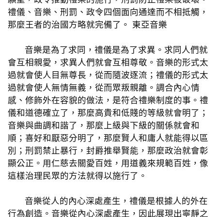
禮儀、音樂、刑罰、政令四個面向通達而不相抵觸，
那麼王者的治國方略就完備了。 東亞音樂
音樂是為了求同，禮儀是為了求異。求同人們就
會互相親愛，求異人們就會互相尊敬。音樂的形式太
過就會使人目無尊長，從而隨波逐流；禮儀的形式太
過就會使人無情無義，從而眾叛親離。調合內心情
感、修飾外在容貌的做法，是符合禮樂制度的事。禮
儀和道德確立了，那麼高貴和低賤的等級就會明了；
音樂與曲調和諧了，那麼上級與下級的關係就會和
順；喜好和厭惡分明了，那麼賢人和庸人就能得以區
別；刑罰禁止暴行，封爵推舉賢能，那麼政治就會彰
顯公正。用仁慈去關愛百姓，用道義來規範百姓，像
這樣治理民眾的方法就得以施行了。
音樂從人的內心深處產生，禮儀是根據人的外在
行為創造。音樂從內心深處產生，因此展現出寧靜之