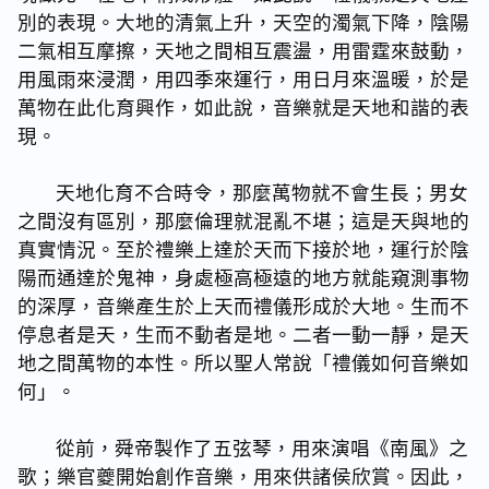
別的表現。大地的清氣上升，天空的濁氣下降，陰陽
二氣相互摩擦，天地之間相互震盪，用雷霆來鼓動，
用風雨來浸潤，用四季來運行，用日月來溫暖，於是
萬物在此化育興作，如此說，音樂就是天地和諧的表
現。
天地化育不合時令，那麼萬物就不會生長；男女
之間沒有區別，那麼倫理就混亂不堪；這是天與地的
真實情況。至於禮樂上達於天而下接於地，運行於陰
陽而通達於鬼神，身處極高極遠的地方就能窺測事物
的深厚，音樂產生於上天而禮儀形成於大地。生而不
停息者是天，生而不動者是地。二者一動一靜，是天
地之間萬物的本性。所以聖人常說「禮儀如何音樂如
何」。
從前，舜帝製作了五弦琴，用來演唱《南風》之
歌；樂官夔開始創作音樂，用來供諸侯欣賞。因此，