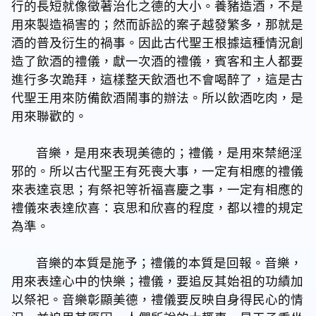
行的長短就像徵著治化之德的大小。養豬造酒，不是
用來製造禍害的；然而訴訟的案子越發繁多，那就是
酒的普及衍生的禍事。因此古代聖王根據這種情況創
造了飲酒的禮儀，獻一次酒的禮儀，賓客和主人都要
進行多次跪拜，這樣整天飲酒也不會喝醉了，這是古
代聖王用來防備飲酒鬧事的辦法。所以飲酒吃肉，是
用來聯歡的。
音樂，是用來表現美德的；禮儀，是用來禁絕淫
邪的。所以古代聖王有死喪大事，一定有相應的禮儀
來表達哀思；有祭祀等祈福喜慶之事，一定有相應的
禮儀來表達欣喜：哀思和欣喜的程度，都以禮的規定
為準。
音樂的本質是施予；禮儀的本質是回報。音樂，
用來表達心中的快樂；禮儀，要追反其始祖的功績加
以祭祀。音樂彰顯美德，禮儀要反映自身得民心的情