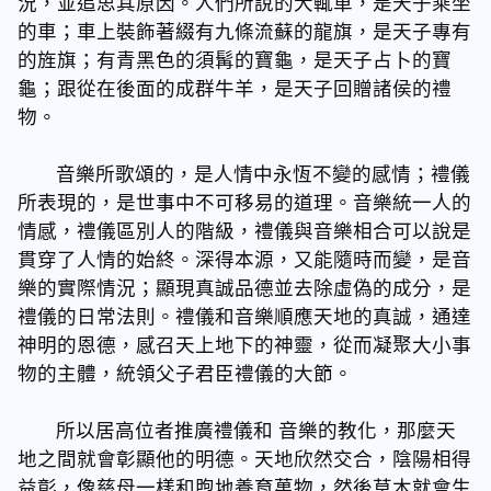
況，並追思其原因。人們所說的大輒車，是天子乘坐
的車；車上裝飾著綴有九條流蘇的龍旗，是天子專有
的旌旗；有青黑色的須髯的寶龜，是天子占卜的寶
龜；跟從在後面的成群牛羊，是天子回贈諸侯的禮
物。
音樂所歌頌的，是人情中永恆不變的感情；禮儀
所表現的，是世事中不可移易的道理。音樂統一人的
情感，禮儀區別人的階級，禮儀與音樂相合可以說是
貫穿了人情的始終。深得本源，又能隨時而變，是音
樂的實際情況；顯現真誠品德並去除虛偽的成分，是
禮儀的日常法則。禮儀和音樂順應天地的真誠，通達
神明的恩德，感召天上地下的神靈，從而凝聚大小事
物的主體，統領父子君臣禮儀的大節。
所以居高位者推廣禮儀和 音樂的教化，那麼天
地之間就會彰顯他的明德。天地欣然交合，陰陽相得
益彰，像慈母一樣和煦地養育萬物，然後草木就會生