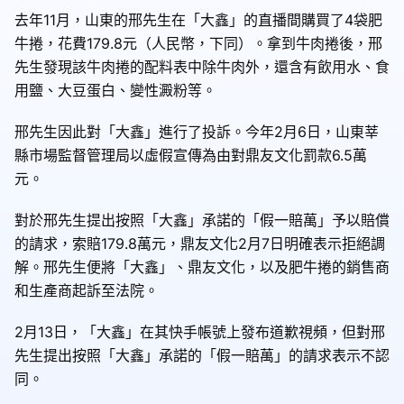
去年11月，山東的邢先生在「大鑫」的直播間購買了4袋肥
牛捲，花費179.8元（人民幣，下同）。拿到牛肉捲後，邢
先生發現該牛肉捲的配料表中除牛肉外，還含有飲用水、食
用鹽、大豆蛋白、變性澱粉等。
邢先生因此對「大鑫」進行了投訴。今年2月6日，山東莘
縣市場監督管理局以虛假宣傳為由對鼎友文化罰款6.5萬
元。
對於邢先生提出按照「大鑫」承諾的「假一賠萬」予以賠償
的請求，索賠179.8萬元，鼎友文化2月7日明確表示拒絕調
解。邢先生便將「大鑫」、鼎友文化，以及肥牛捲的銷售商
和生產商起訴至法院。
2月13日，「大鑫」在其快手帳號上發布道歉視頻，但對邢
先生提出按照「大鑫」承諾的「假一賠萬」的請求表示不認
同。