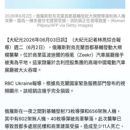
2026年6月2日，俄羅斯對烏克蘭首都基輔發起大規模導彈和無人機
攻擊。圖為一棟多層住宅建築受損，消防員正在現場救援。(Roman
Pilipey/AFP via Getty Images)
【大紀元2026年06月03日訊】（大紀元記者林燕綜合報
導）週二（6月2日），俄羅斯對烏克蘭首都基輔發動大規
模襲擊，位於商業區波迪爾的極氪（Zeekr）汽車展廳幾乎
被夷為平地。這家隸屬於吉利控股集團的高端中國電動汽車
展廳被大火吞噬。
RBC Ukraine報導，根據烏克蘭國家緊急服務部門發布的視
頻顯示，該經銷店幾乎完全損毀。
俄羅斯在一夜之間對基輔發射73枚導彈和656架無人機，
其中有602架無人機、40枚導彈被烏軍擊落。此次襲擊已
導致首都多處居民樓和商業建築受損，造成至少11人死亡、