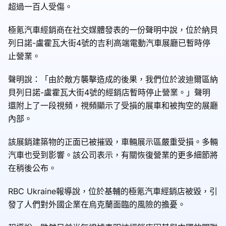
超過一百人受傷。
極氪汽車經銷商在社交媒體發表的一份聲明中說，位於納貝
列日諾-盧霍瓦大街4號的吉利高端電動汽車展廳已暫時停
止營業。
聲明說：「由於敵方襲擊造成的後果，我們位於波迪爾區納
貝列日諾-盧霍瓦大街4號的經銷店暫時停止營業。」聲明
還附上了一段視頻，視頻顯示了受損的展車和被掏空的展廳
內部。
該展銷建築物的正面已被摧毀，車輛展示區嚴重受損。多輛
汽車也受到影響。該公司表示，有關恢復營業的更多細節將
在稍後公布。
RBC Ukraine報導說，位於基輔的極氪汽車經銷店被毀，引
發了人們對外國企業在烏克蘭面臨的風險的擔憂。