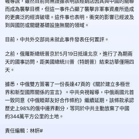
報導說，雖然目前尚無證據表明該經銷店因其與中國的關聯
而成為襲擊目標，但這一事件凸顯了襲擊非軍事資產所造成
的更廣泛的經濟破壞。這件事也表明，衝突的影響已經波及
到與國防或關鍵基礎設施無關的領域。
目前，中共外交部尚未就此事件發表任何置評。
之前，俄羅斯總統普京於5月19日抵達北京，進行了為期兩
天的國事訪問，距美國總統川普（特朗普）結束訪華僅隔四
天。
據悉，中俄雙方簽署了一份長達47頁的《關於建立多極世
界和新型國際關係的宣言》。中共央視報導，中俄兩國元首
一致同意《中俄睦鄰友好合作條約》繼續延期，該條款承認
歷史上98%的俄中邊界劃分，等同於中共主動放棄了中國
約344萬平方公里的土地。
責任編輯：林姸#