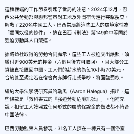
這種極端的工作節奏引起了當局的注意。2024年12月，巴
西公共勞動部與聯邦警察對工地及外圍宿舍進行突擊搜查，
解救了220名中國工人。巴西當局將這些工人的處境定性為
「類同奴役的條件」，這在巴西《刑法》第149條中等同於
強迫勞動與人口販運。
據路透社取得的勞動合同顯示，這些工人被迫交出護照，須
繳付近900美元的押金（六個月後方可取回），且大部分工
資被直接匯回中國。工人們的薪水約為每10小時70美元，
合約甚至規定若在宿舍內赤膊行走或爭吵，將面臨罰款。
紐約大學法學院研究員哈勒瓜（Aaron Halegua）指出，這
些條款是「教科書式的『強迫勞動危險訊號』」。他補充
說，扣留工人護照或任何形式的履約保證金的做法都不符合
中國法律。
巴西勞動監察人員發現，31名工人擠在一棟只有一個浴室