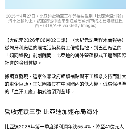
2025年4月27日，比亞迪電動車正在等待裝載到「比亞迪深圳號」
汽車運輸船上，該船將從中國東部江蘇省蘇州市的太倉港駛往巴
西。(STR/AFP via Getty Images)
【大紀元2026年06月02日訊】（大紀元記者程木蘭報導）
從匈牙利廠區的環境污染與勞工侵權指控，到巴西廠區的
「類同奴役」剝削醜聞，比亞迪的海外營運模式正遭到國際
社會的強烈質疑。
據調查發現，這家依靠政府鉅額補貼與軍工體系支持而壯大
的車企巨頭，正試圖將其在中國國內的低人權、低環保標準
的「血汗工廠」模式複製到全球。
營收連跌三季 比亞迪加速布局海外
比亞迪2026年第一季度淨利潤年跌55.4%，降至41億元人