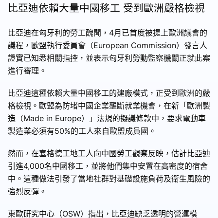
比亞迪依賴大量中國移工 受到歐洲嚴格檢視
比亞迪在匈牙利的勞工醜聞，4月已首度被提上歐洲議會的
議程，歐盟執行委員會（European Commission）發言人
證實已知悉相關指控，並表示匈牙利勞動監察機關正就此案
進行審理。
比亞迪這種依賴大量中國移工的建廠模式，正受到歐洲的嚴
格檢視。歐盟為防堵中國企業壟斷就業機會，在新「歐洲製
造（Made in Europe）」法規的擬議條款中，要求電動車
製造業必須有50%的工人來自歐盟成員國。
然而，在塞格德工地工人向中國勞工觀察反映，估計比亞迪
引進4,000名中國移工，並將他們集中安置在高密度的宿舍
中。這種做法引發了當地社群對基礎設施負荷及衛生風險的
強烈反彈。
東歐研究中心（OSW）指出，比亞迪缺乏透明的營運模