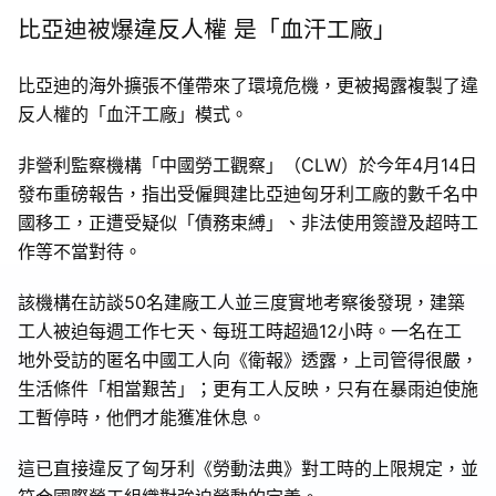
比亞迪被爆違反人權 是「血汗工廠」
比亞迪的海外擴張不僅帶來了環境危機，更被揭露複製了違
反人權的「血汗工廠」模式。
非營利監察機構「中國勞工觀察」（CLW）於今年4月14日
發布重磅報告，指出受僱興建比亞迪匈牙利工廠的數千名中
國移工，正遭受疑似「債務束縛」、非法使用簽證及超時工
作等不當對待。
該機構在訪談50名建廠工人並三度實地考察後發現，建築
工人被迫每週工作七天、每班工時超過12小時。一名在工
地外受訪的匿名中國工人向《衛報》透露，上司管得很嚴，
生活條件「相當艱苦」；更有工人反映，只有在暴雨迫使施
工暫停時，他們才能獲准休息。
這已直接違反了匈牙利《勞動法典》對工時的上限規定，並