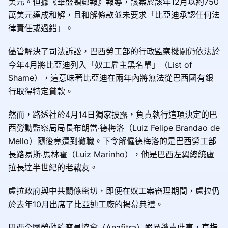
美元。但據《華盛頓郵報》報導，該案於該年12月以約750
萬美元達成和解，且和解條款並未要求「比亞迪承認任何法
律責任或過錯」。
儘管解決了司法訴訟，巴西勞工部的行政監察機關仍依法於
今年4月將比亞迪列入「奴工雇主黑名單」（List of
Shame），這意味著比亞迪在兩年內將無法從巴西國有銀
行取得特定貸款。
然而，路透社於4月14日獨家披露，負責執行這項決定的巴
西勞動監察局局長布朗當‧德梅洛（Luiz Felipe Brandao de
Mello）隨後竟遭到撤職。下令解僱德梅洛的是巴西勞工部
長路易斯‧馬林霍（Luiz Marinho），他是巴西左翼總統盧
拉長達半世紀的老戰友。
盧拉政府與中共關係密切，即便在奴工案審理期間，盧拉仍
於去年10月出席了比亞迪工廠的揭幕典禮。
巴西全國勞動監察員協會（Anafitra）嚴厲譴責此事，直指