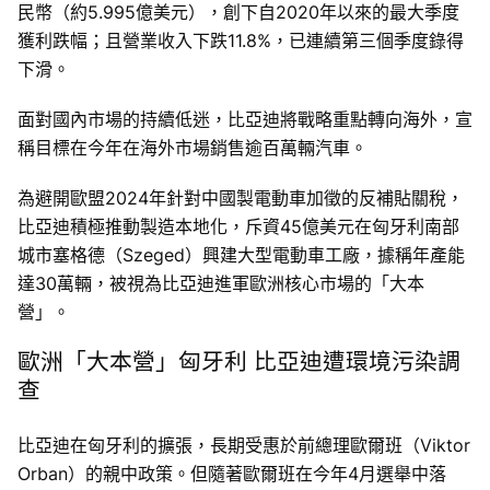
民幣（約5.995億美元），創下自2020年以來的最大季度
獲利跌幅；且營業收入下跌11.8%，已連續第三個季度錄得
下滑。
面對國內市場的持續低迷，比亞迪將戰略重點轉向海外，宣
稱目標在今年在海外市場銷售逾百萬輛汽車。
為避開歐盟2024年針對中國製電動車加徵的反補貼關稅，
比亞迪積極推動製造本地化，斥資45億美元在匈牙利南部
城市塞格德（Szeged）興建大型電動車工廠，據稱年產能
達30萬輛，被視為比亞迪進軍歐洲核心市場的「大本
營」。
歐洲「大本營」匈牙利 比亞迪遭環境污染調
查
比亞迪在匈牙利的擴張，長期受惠於前總理歐爾班（Viktor
Orban）的親中政策。但隨著歐爾班在今年4月選舉中落