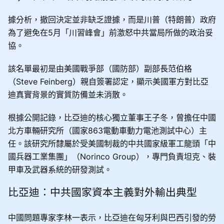
據分析，撤回決定並非缺乏證據，而是川普（特朗普）政府
為了避免在5月「川習峰會」前激怒中共當局所做的政治妥
協。
該名單最初是由美國戰爭部（國防部）副部長范伯格
（Steve Feinberg）親自簽署認定，顯示美國軍方對比亞
迪真實背景的實質防備並未消散。
根據公開記錄，比亞迪的核心獨立董事王子冬，曾擔任中國
北方車輛研究所（國家863電動車動力電池測試中心）主
任。該研究所隸屬於受美國制裁的中共國家級軍工龍頭「中
國兵器工業集團」（Norinco Group），專門負責坦克、裝
甲車及武器系統的研發測試。
比亞迪：中共國家資本主義對外輸出典型
中國問題專家李林一表示，比亞迪在匈牙利與巴西引發的勞