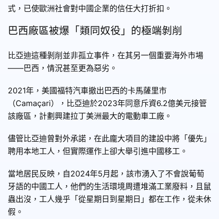
式，已使歐洲社會對中國企業的信任大打折扣。
巴西廠區被爆「類同奴役」的極端剝削
比亞迪這種剝削並非孤立事件，在其另一個重要海外市場
——巴西，情況甚至更為惡劣。
2021年，美國福特汽車撤出巴西的卡馬薩里市
（Camaçari），比亞迪於2023年同意斥資6.2億美元接管
該廠區，計劃興建拉丁美洲最大的電動車工廠。
儘管比亞迪曾對外承諾，在此龐大項目的建設中將「優先」
聘用本地工人，但實際運作上卻大舉引進中國移工。
當地居民反映，自2024年5月起，該市湧入了不會說葡萄
牙語的中國工人，他們的生活環境周遭堆滿工業廢料，且鼠
蟲出沒，工人幾乎「從星期日到星期日」都在工作，從未休
假。