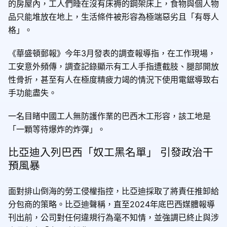
的房屋內，工人們睡在沒有床褥的鋼架床上，食物與個人物
品只能堆放在地上，生活條件被形容為極端惡劣且「有辱人
格」。
《華盛頓郵報》今年3月發表的調查報導指，在工作現場，
工安意外頻傳，調查記錄顯示有工人手指遭截肢、腿部開放
性骨折，甚至有人在極度精疲力竭的情況下使用電鋸導致右
手功能盡失。
一名目睹中國工人無防護作業的巴西木工形容，該工地是
「一顆等待爆炸的炸彈」。
比亞迪入列巴西「奴工黑名單」 引發政治干
預風暴
面對排山倒海的勞工侵權指控，比亞迪採取了將責任推卸給
分包商的策略。比亞迪聲稱，直至2024年底巴西媒體報導
刊出前，公司對任何違規行為毫不知情，並強調已終止與涉