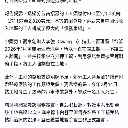
符合國際勞工組織對強迫勞動的定義。
報告揭露，透過分包商招募的工人須繳付860至2,100英鎊
（約1,157至2,820美元）不等的招募費，這對來自中國低收
入地區的工人構成了極大的「債務束縛」。
中國勞工觀察創辦人李強（Qiang Li）指出，管理層「希望
2026年1月可開始生產汽車，所以一直在趕工期——不讓工
人離開」，並指控承包商扣押工資、利用承諾免費機票等財
務手段，將工人強制留在工地。
此外，工地的醫療支援明顯不足，部分工人甚至並非持有附
帶醫療保險的工作簽證受僱。更悲慘的是，今年2月14日，
該工地發生了致命的吊車作業意外，導致一名工人死亡。
匈牙利國家救護服務證實，自2月1日起，救護車共出動至
該工地高達12次。塞格德市內甚至流傳多名移工正接受結
核病治療的說法，且已獲當地醫院醫生非正式證實。