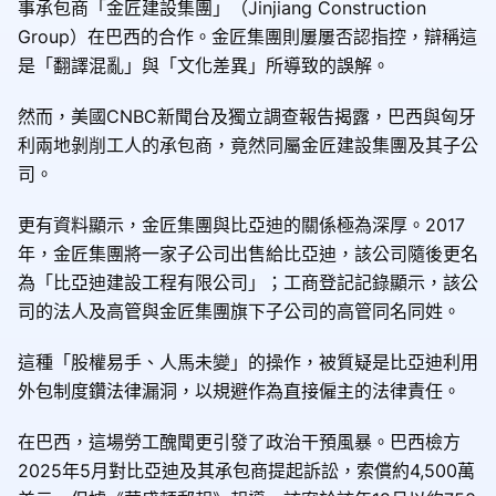
事承包商「金匠建設集團」（Jinjiang Construction
Group）在巴西的合作。金匠集團則屢屢否認指控，辯稱這
是「翻譯混亂」與「文化差異」所導致的誤解。
然而，美國CNBC新聞台及獨立調查報告揭露，巴西與匈牙
利兩地剝削工人的承包商，竟然同屬金匠建設集團及其子公
司。
更有資料顯示，金匠集團與比亞迪的關係極為深厚。2017
年，金匠集團將一家子公司出售給比亞迪，該公司隨後更名
為「比亞迪建設工程有限公司」；工商登記記錄顯示，該公
司的法人及高管與金匠集團旗下子公司的高管同名同姓。
這種「股權易手、人馬未變」的操作，被質疑是比亞迪利用
外包制度鑽法律漏洞，以規避作為直接僱主的法律責任。
在巴西，這場勞工醜聞更引發了政治干預風暴。巴西檢方
2025年5月對比亞迪及其承包商提起訴訟，索償約4,500萬