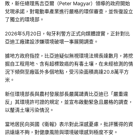
敗，新任總理馬吉亞爾（Peter Magyar）領導的政府開始
兌現承諾，對電動車產業進行嚴格的環保審查，並恢復設立
了獨立的環境部。
2026年5月20日，匈牙利警方正式向媒體證實，正針對比
亞迪工廠建設涉嫌環境破壞一事展開調查。
據地方政府指控，比亞迪疑似無視環境法規長達數月，將挖
掘自工程用地、含有超標致癌的有毒土壤，在未經檢測的情
況下傾倒至廠區外多個地點，受污染面積高達20.8萬平方
米。
新任環境部長與農村發展部長嚴厲譴責比亞迪已「嚴重違
反」其環境許可證的規定，並宣布啟動緊急且嚴格的調查，
以釐清土壤污染情況。
當地居民向英國《衛報》表示對此深感憂慮，批評獲得的資
訊遠遠不夠，對健康風險與環境破壞感到極度不安。