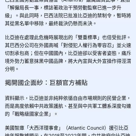
「解僱局長一事，標誌著政治干預勞動監察已進一步升
級」。與此同時，巴西法院已批准比亞迪的禁制令，暫時將
其從黑名單中移除，最終裁決仍懸而未決。
比亞迪在處理此危機時展現出的「雙重標準」也倍受批評。
其巴西分公司在外國高喊「對侵犯人權行為零容忍」並火速
切割承包商；但在中國國內，比亞迪卻以受害者姿態，痛斥
境外勢力蓄意抹黑中國品牌，將大內宣與大外宣操作得涇渭
分明。
揭開國企面紗：巨額官方補貼
資料顯示，比亞迪並非純粹依循自由市場規則的民營企業，
而是高度依賴中共政策護航、甚至與中共軍工體系深度勾連
的「戰略級國家企業」。
美國智庫「大西洋理事會」（Atlantic Council）援引比亞
迪年報數據顯示，在2018至2022年間，中共政府向比亞迪