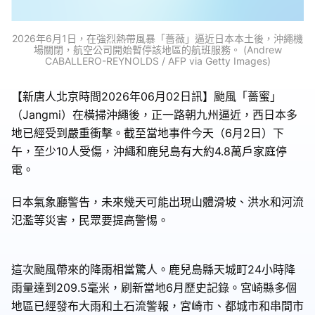
2026年6月1日，在強烈熱帶風暴「薔薇」逼近日本本土後，沖繩機
場關閉，航空公司開始暫停該地區的航班服務。 (Andrew
CABALLERO-REYNOLDS / AFP via Getty Images)
【新唐人北京時間2026年06月02日訊】颱風「薔蜜」
（Jangmi）在橫掃沖繩後，正一路朝九州逼近，西日本多
地已經受到嚴重衝擊。截至當地事件今天（6月2日）下
午，至少10人受傷，沖繩和鹿兒島有大約4.8萬戶家庭停
電。
日本氣象廳警告，未來幾天可能出現山體滑坡、洪水和河流
氾濫等災害，民眾要提高警惕。
這次颱風帶來的降雨相當驚人。鹿兒島縣天城町24小時降
雨量達到209.5毫米，刷新當地6月歷史記錄。宮崎縣多個
地區已經發布大雨和土石流警報，宮崎市、都城市和串間市