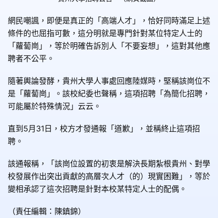
網民嘲諷，即便是真正的「高端人才」，恰好同時滿足上述
條件的也屈指可數，這分明就是專門針對某位特定人士的
「蘿蔔崗」，等於明確告訴別人「不要妄想」，這對其他應
聘者不公平。
隨著輿論發酵，貴州大學人事處回應陸媒時，堅稱該崗位不
是「蘿蔔崗」。該校紀委也聲稱，這項招聘「為簡化招聘，
可能屬於特殊情況」云云。
直到5月31日，校方才發通報「道歉」，並稱終止這項招
聘。
該通報稱，「該崗位設置的初衷是解決長期紮根貴州、對學
校發展作出突出貢獻的高層次人才（的）現實困難」，等於
變相承認了這次招聘是針對本校某特定人士的配偶。
（責任編輯：陳鎮錦）