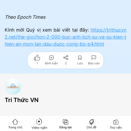
Theo Epoch Times
Kính mời Quý vị xem bài viết tại đây:
https://trithucvn
2.net/the-gioi/hon-2-000-buc-anh-lich-su-ve-su-kien-t
hien-an-mon-lan-dau-duoc-cong-bo-p4.html
1
Bình luận
2
Lưu
Báo cáo
Trí Thức VN
Trang chủ
Đăng bài
Chủ đề
Video ngắn
Thư viện