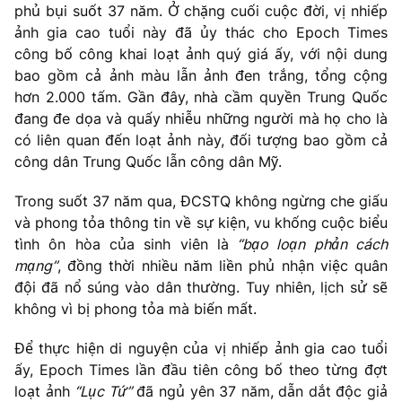
phủ bụi suốt 37 năm. Ở chặng cuối cuộc đời, vị nhiếp
ảnh gia cao tuổi này đã ủy thác cho Epoch Times
công bố công khai loạt ảnh quý giá ấy, với nội dung
bao gồm cả ảnh màu lẫn ảnh đen trắng, tổng cộng
hơn 2.000 tấm. Gần đây, nhà cầm quyền Trung Quốc
đang đe dọa và quấy nhiễu những người mà họ cho là
có liên quan đến loạt ảnh này, đối tượng bao gồm cả
công dân Trung Quốc lẫn công dân Mỹ.
Trong suốt 37 năm qua, ĐCSTQ không ngừng che giấu
và phong tỏa thông tin về sự kiện, vu khống cuộc biểu
tình ôn hòa của sinh viên là
“bạo loạn phản cách
mạng”
, đồng thời nhiều năm liền phủ nhận việc quân
đội đã nổ súng vào dân thường. Tuy nhiên, lịch sử sẽ
không vì bị phong tỏa mà biến mất.
Để thực hiện di nguyện của vị nhiếp ảnh gia cao tuổi
ấy, Epoch Times lần đầu tiên công bố theo từng đợt
loạt ảnh
“Lục Tứ”
đã ngủ yên 37 năm, dẫn dắt độc giả