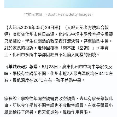
空調示意圖。(Scott Heins/Getty Images)
【大紀元2026年05月29日訊】（大紀元記者方曉綜合報
導）廣東省化州市連日高溫，化州市中垌中學教室裡空調卻
只是擺設，學生在悶熱的教室裡汗流浹背，甚至險些中暑。
對於家長的投訴，老師回覆稱「開不起（空調）」。事實
上，化州市多所中學都因經費不足陷入同樣的困境。
《羊城晚報》報導，5月28日，廣東化州市中垌中學家長反
映，學校有空調卻不開，化州市近7天最高溫度均在34°C左
右，最低溫度在26°C左右，孩子差點中暑。
家長說，學校往年開空調需要收空調費，去年有家長舉報此
事，所以今年學校不開空調也不收取空調費。有家長購買小
風扇給孩子解暑，但天氣炎熱，風扇作用有限。