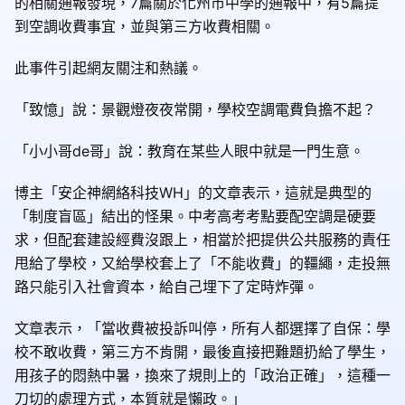
的相關通報發現，7篇關於化州市中學的通報中，有5篇提
到空調收費事宜，並與第三方收費相關。
此事件引起網友關注和熱議。
「致憶」說：景觀燈夜夜常開，學校空調電費負擔不起？
「小小哥de哥」說：教育在某些人眼中就是一門生意。
博主「安企神網絡科技WH」的文章表示，這就是典型的
「制度盲區」結出的怪果。中考高考考點要配空調是硬要
求，但配套建設經費沒跟上，相當於把提供公共服務的責任
甩給了學校，又給學校套上了「不能收費」的韁繩，走投無
路只能引入社會資本，給自己埋下了定時炸彈。
文章表示，「當收費被投訴叫停，所有人都選擇了自保：學
校不敢收費，第三方不肯開，最後直接把難題扔給了學生，
用孩子的悶熱中暑，換來了規則上的「政治正確」，這種一
刀切的處理方式，本質就是懶政。」