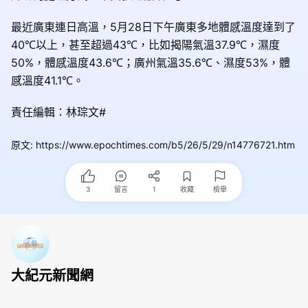
最近廣東連日高溫，5月28日下午廣東多地體感溫度達到了
40℃以上，甚至超過43℃，比如揭陽氣溫37.9℃，濕度
50%，體感溫度43.6℃；廣州氣溫35.6℃、濕度53%，體
感溫度41.1℃。
責任編輯：林琮文#
原文
:
https://www.epochtimes.com/b5/26/5/29/n14776721.htm
3
留言
1
收藏
檢舉
大紀元新聞網