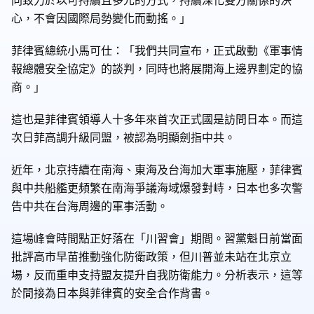
心，不會因國際局勢變化而動搖。」
菲律賓總統小馬可仕：「我們共同宣布，正式啟動《軍事情
報總體安全協定》的談判，同時也將展開海上邊界劃定的協
商。」
這也是菲律賓領導人十多年來首次正式國是訪問日本。而這
次日菲高調升級同盟，被認為明顯劍指中共。
近年，北京持續在南海、東海及台海加大軍事施壓，菲律賓
與中共船艦更頻繁在南海爭議海域爆發對峙，日本也多次警
告中共在台海周邊的軍事活動。
這場峰會時間點正好落在「川習會」期間。習黨魁日前當面
批評高市早苗推動強化防衛政策，但川普並未站在北京立
場，反而重申支持盟友提升自我防衛能力。分析表示，這等
於間接為日本與菲律賓的安全合作背書。