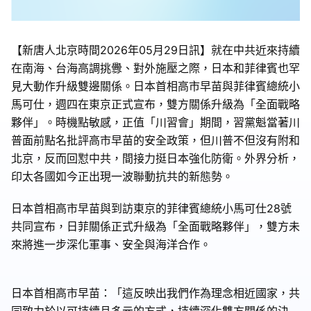
【新唐人北京時間2026年05月29日訊】就在中共近來持續
在南海、台海高調挑釁、對外施壓之際，日本和菲律賓也罕
見大動作升級雙邊關係。日本首相高市早苗與菲律賓總統小
馬可仕，週四在東京正式宣布，雙方關係升級為「全面戰略
夥伴」。時機點敏感，正值「川習會」期間，習黨魁當著川
普面前點名批評高市早苗的安全政策，但川普不但沒有附和
北京，反而回懟中共，間接力挺日本強化防衛。外界分析，
印太各國如今正出現一波聯動抗共的新態勢。
日本首相高市早苗與到訪東京的菲律賓總統小馬可仕28號
共同宣布，日菲關係正式升級為「全面戰略夥伴」，雙方未
來將進一步深化軍事、安全與海洋合作。
日本首相高市早苗：「這反映出我們作為理念相近國家，共
同致力於以可持續且多元的方式，持續深化雙方關係的決