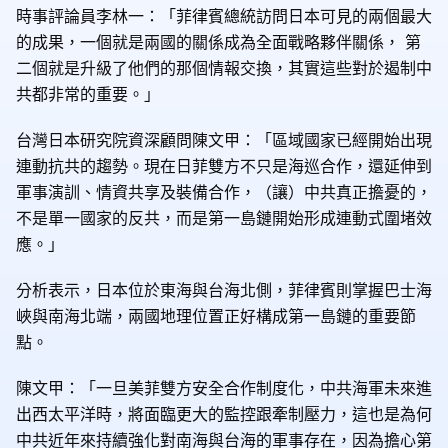
時事評論員李林一：「菲律賓總統訪問日本可見的兩個最大
的成果，一個就是兩國的關係成為全面戰略夥伴關係， 第
二個就是升級了他們的那個情報交換，其實這些對於遏制中
共都非常的重要。」
台灣日本研究院資深顧問陳文甲：「區域國家已經開始出現
連動抗共的趨勢。現在日菲雙方不只是海巡合作，還延伸到
軍事演訓、情資共享及裝備合作，（讓）中共真正擔憂的，
不是單一國家的反共，而是第一島鏈開始形成連動式圍堵效
應。」
分析表示，日本位於東海與台海北側，菲律賓則掌握巴士海
峽與南海北端，兩國地理位置正好構成第一島鏈的重要節
點。
陳文甲：「一旦美菲雙方安全合作制度化，中共海軍未來進
出西太平洋時，將面臨更大的監控跟牽制壓力，這也是為何
中共近年來持續強化對南海與台海的軍事存在，因為擔心第