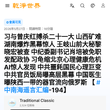
會員可見
2026年5月27日
閱讀時間：
16分鐘
习与曾庆红搏杀二十一大 山西矿难
湖南爆炸黑幕惊人 王岐山前大秘黎
晓宏被查 中纪委副书记肖培被免职
发配政协 习龟缩北京心理健康危机
AI惊人发现 中共噩耗国民心理巨变
中共官员饭局曝高层黑幕 中国医生
曝陕西一带的器官流向俄罗斯 【
#
中南海遥言汇编
-194】
Traditional Classic
2,524 位粉絲