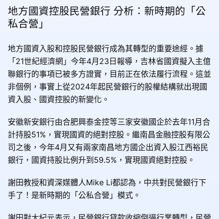
地方國資控股民營銀行 分析：新時期的「公
私合營」
地方國資入股和控股民營銀行成為其轉型的重要途經。據
「21世紀經濟網」今年4月23日報導，吉林省國資擬入主億
聯銀行的事項已被多方證實，目前正在依法履行流程。這並
非個例，事實上從2024年起民營銀行的股權結構就出現國
資入股、國資控股的新變化。
安徽新安銀行由合肥興泰金控等三家安徽國企於去年11月合
計持股51%，實現國資的絕對控股。繼南昌金融控股有限公
司之後，今年4月又有兩家南昌地方國企出資入股江西裕民
銀行，國資持股比例升到59.5%，實現國資絕對控股。
謝田教授和資深媒體人Mike Li都認為，中共對民營銀行下
手了！是新時期的「公私合營」模式。
謝田對大紀元表示，民營銀行貸款收縮倒逼行業轉型，民營