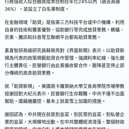
行將借款人綜合融資成本控制在年化24%以內（過去高達
36%），並設立了白名單制度。
在金融領域「助貸」是指第三方科技平台或中介機構，利用
自身的技術和獲客優勢，協助銀行等完成放貸業務。螞蟻、
京東、騰訊和抖音等互聯網平台都有助貸業務。
素喜智研高級研究員蘇筱芮對《界面新聞》表示，以助貸新
規為代表的政策規範助貸合作管理、強調利率紅線、強化銀
行主體責任，民營銀行由此普遍收緊合作，壓降甚至停止部
分傳統的高息助貸業務。
就「助貸新規」，美國南卡羅萊納大學艾肯商學院市場學教
授謝田對大紀元表示，民營銀行生存艱難，中共不僅不出面
幫助，還藉機嚴控，基本上就是雪上加霜的措施。
謝田認為，中共現在就是割韭菜，割民眾的韭菜，割私營企
業的韭菜，大規模地出動。在中共整體經濟滑落，整個財政