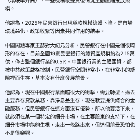
（壞帳率升高），一些機構根據貸後情況主動壓縮投放規
模。
他認為，2025年民營銀行出現貸款規模總體下降，是市場
環境惡化、政策收緊等因素共同作用的結果。
中國問題專家王赫對大紀元分析，民營銀行在中國是個很畸
形的存在，目前全國19家民營銀行的總資產規模約為2.15萬
億，僅占整個銀行業的0.5%。中國銀行業的主體國資，都
被中共政策嚴格控制，民營銀行空間非常小，在非常小的縫
隙裡面生存，基本沒有什麼發展前景。
他認為，現在中國銀行業面臨很大的衝擊，需要轉型。過去
主要靠存貸款業務、靠淨息差生存，現在就要提供綜合的金
融服務，但民營銀行在這方面沒有優勢，所以他要活下來，
就必須在某一個特定的細分市場，在主要股東的支持下，在
細分市場中能夠生根，走出一條路出來，但這個前景恐怕也
不是很樂觀。