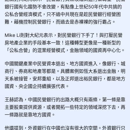
銀行國有化趨勢不會改變，有點像上世紀50年代中共搞的
公私合營經濟模式，只不過中共現在是趁民營銀行經營困
難，藉機控制民營銀行，而過去是赤裸裸的強行霸占。
Mike Li則對大紀元表示，對民營銀行下手了！與打壓民營
房地產企業的手段基本一致！這種轉型更像是一種新型的
「公私合營」的混業經營模式，金融領域的國資再中心化。
中國關鍵產業中民營資本退出、地方國資進入，像銀行、城
商行、券商和地產等都是。具體案例如恆大系退出金融，明
天系被接管，安邦重組，以及正邦退出裕民銀行，都是地方
國資、央企國企持續擴張代表。
王赫認為，中國民營銀行的出路大概只有兩條，第一條是靠
主要股東提供資源，或者開拓一些特定的領域深挖下去，再
一條路就是靠地方國資。
他還提到，外資銀行在中國也沒有很大的空間。外資銀行只