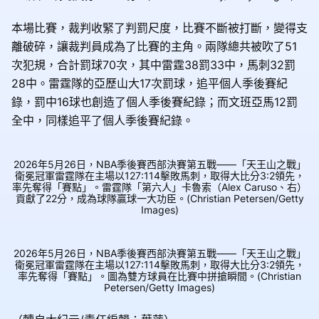
本場比賽，裁判收緊了判罰尺度，比賽不斷被打斷，變得支
離破碎，讓裁判員成為了比賽的主角。兩隊總共被吹了51
次犯規，合計罰球70次，其中雷霆38罰33中，馬刺32罰
28中。雷霆隊的亞歷山大17次罰球，追平個人季後賽紀
錄，罰中16球也創造了個人季後賽紀錄；而文班亞馬12罰
全中，同樣追平了個人季後賽紀錄。
2026年5月26日，NBA季後賽西部決賽第五戰——「天王山之戰」
衛冕冠軍雷霆隊在主場以127:114擊敗馬刺，取得大比分3:2領先，
率先奪得「賽點」。雷霆隊「第六人」卡魯索（Alex Caruso、右）
貢獻了22分，成為球隊贏球一大功臣。(Christian Petersen/Getty
Images)
2026年5月26日，NBA季後賽西部決賽第五戰——「天王山之戰」
衛冕冠軍雷霆隊在主場以127:114擊敗馬刺，取得大比分3:2領先，
率先奪得「賽點」。圖為雙方球員在比賽中拼搶瞬間。(Christian
Petersen/Getty Images)