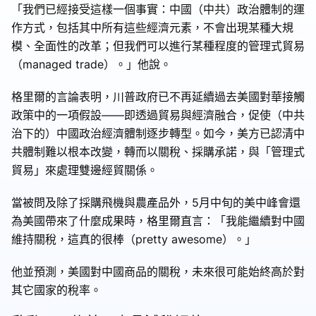
「我們已經接受這樣一個事實：中國（中共）政治體制的運
作方式，包括其中所有這些經濟元素，不會出現某種大規
模、全面性的改革；但我們可以進行某種程度的管理式貿易
（managed trade）。」他說。
格里爾的言論表明，川普政府已不再延續過去美國對華接觸
政策中的一項假設——即透過貿易與經濟融合，促使（中共
治下的）中國政治經濟體制逐步轉型。如今，美方已認清中
共體制難以根本改變，轉而以關稅、採購承諾，與「管理式
貿易」來處理雙邊經貿關係。
當被問及除了採購飛機與農產品外，5月中旬的美中峰會還
為美國帶來了什麼成果時，格里爾直言：「我能繼續對中國
維持關稅，這真的很棒（pretty awesome）。」
他並預測，美國對中國商品的關稅，未來很可能始終高於對
其它國家的稅率。