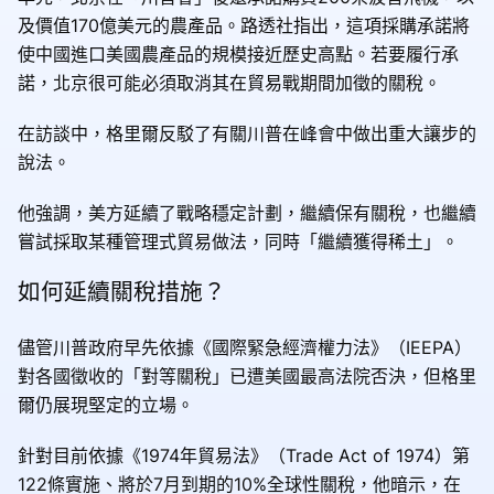
及價值170億美元的農產品。路透社指出，這項採購承諾將
使中國進口美國農產品的規模接近歷史高點。若要履行承
諾，北京很可能必須取消其在貿易戰期間加徵的關稅。
在訪談中，格里爾反駁了有關川普在峰會中做出重大讓步的
說法。
他強調，美方延續了戰略穩定計劃，繼續保有關稅，也繼續
嘗試採取某種管理式貿易做法，同時「繼續獲得稀土」。
如何延續關稅措施？
儘管川普政府早先依據《國際緊急經濟權力法》（IEEPA）
對各國徵收的「對等關稅」已遭美國最高法院否決，但格里
爾仍展現堅定的立場。
針對目前依據《1974年貿易法》（Trade Act of 1974）第
122條實施、將於7月到期的10%全球性關稅，他暗示，在