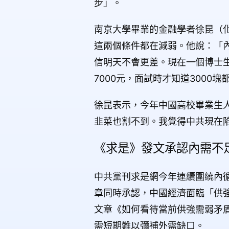
步」。
南京大學畢業的金融學者徐昆（
這兩個條件都在減弱。他說：「
信明天不會更差。現在一個博士
7000元，面試時才知道300
徐昆表示，今年中國高校畢業生人
韭菜也割不到。我覺得中共現在
《求是》發文承認內需不
中共黨刊求是網今年連續圍繞內
章同時承認，中國經濟面臨「供強
文章《如何看待當前供強需弱矛
需短期難以彌補外需缺口。