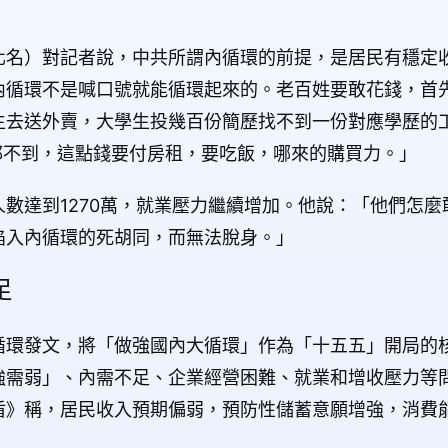
化名）對記者說，中共所謂內循環的前提，是居民有穩定
內循環不是喊口號就能循環起來的。老百姓要敢花錢，首
生去送外賣，大學生投幾百份簡歷找不到一份對應學歷的
0塊都不到，這點錢要付房租，要吃飯，哪來的購買力。」
數達到1270萬，就業壓力繼續增加。他說：「他們怎麼
陷入內循環的死胡同，而無法脫身。」
足
循環發文，將「做強國內大循環」作為「十五五」開局的
需弱」、內需不足、企業經營困難、就業和增收壓力等問
盾》稱，居民收入預期偏弱，預防性儲蓄意願增強，消費