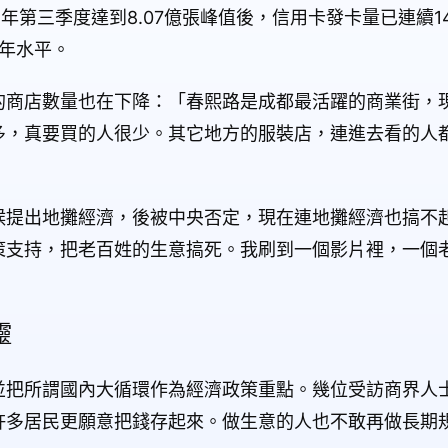
022年第三季度達到8.07億張峰值後，信用卡發卡量已連續
8年水平。
的商店數量也在下降：「春熙路是成都最活躍的商業街，
多，真要買的人很少。其它地方的服裝店，連進去看的人
候提出地攤經濟，後被中央否定，現在連地攤經濟也搞不
策支持，把老百姓的生意搞死。我刷到一個影片裡，一個
靈
並把所謂國內大循環作為經濟政策重點。幾位受訪商界人
許多居民更願意把錢存起來。做生意的人也不敢再做長期