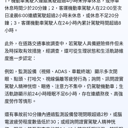
1，機動車駕駛人連續駕駛超過4小時未停車休息，或停車
休息時間少於20分鐘；2，客運機動車駕駛人在22:00至次
日凌晨6:00連續駕駛超過2小時未休息，或休息不足20分
鐘；3，客運機動車駕駛人在24小時內累計駕駛時間超過8
小時。
此外，在道路交通事故調查中，若駕駛人具備避險條件但未
及時採取有效措施，經調查，還可從生理狀態和生活軌跡維
度進一步認定：
例如，監測設備（視頻、ADAS、車載終端）顯示多次閉
眼、點頭、打哈欠、視線偏離等疲勞行為；詢問、訊問證實
駕駛人精神恍惚、睏倦、注意力不集中，仍駕駛機動車；生
活軌跡顯示前24小時睡眠不足6小時，存在連續熬夜、高強
度勞作等情形。
還有事故前10分鐘內通過監測設備發現閉眼超過2秒，或腦
電波疲勞程度數值低於30；或經詢問證實駕駛人精神恍