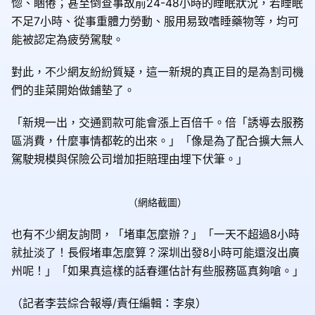
惚、睏倦；甚至倒查事故前24-48小時的睡眠狀況，若睡眠
不足7小時、從事重體力勞動、服用易致嗜睡藥物等，均可
能被認定為疲勞駕駛。
對此，不少網友紛紛質疑，這一新規的真正目的是為割司機
們的韭菜開始做鋪墊了。
「新規一出，交通罰款可能會漲上百倍千。倍「誘導去服務
區消費，什麼事情都乾的出來。」「像是為了配合擴大無人
駕駛規模與保險公司增加拒賠理由埋下伏筆。」
（網絡截圖）
也有不少網友詢問，「堵車怎麼辦？」「一天不超過8小時
就扯淡了！長假堵車怎麼算？深圳出發8小時可能還沒出廣
州呢！」「如果真這樣的話春運估計有些服務區真夠嗆。」
（記者李芸綜合報導/責任編輯：李泉）