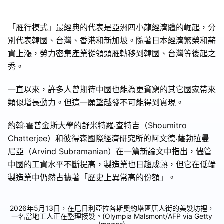
「雁行模式」最經典的代表是亞洲四小龍經濟體的崛起，分
別代表韓國、台灣、香港和新加坡。隨著日本經濟繁榮和薪
資上漲，勞力密集產業從領頭雁轉移到韓國、台灣等後起之
秀。
一直以來，許多人曾期待中國也能為更貧窮的其它國家帶來
類似增長動力。但這一願望越發不可能得到實現。
約翰‧霍普金斯大學的舒米特羅‧查特吉（Shoumitro
Chatterjee）和彼得森國際經濟研究所的阿文德‧薩勃拉曼
尼亞（Arvind Subramanian）在一篇新論文中指出，儘管
中國的工資水平不斷提高，製造業也日趨成熟，但它在低端
製造業中仍然占據著「歷史上異常高的份額」。
2026年5月13日，在尼日利亞拉各斯奧約塔區唐人街的美髮坊裡，
一名當地工人正在整理接髮。(Olympia Malsmont/AFP via Getty