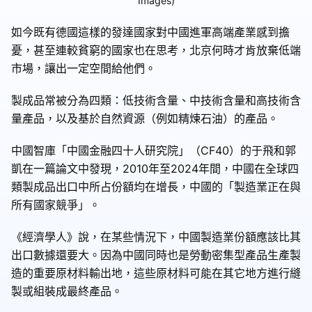
Images)
如今既有德國這樣的發達國家對中國進軍高端產業感到擔
憂，甚至連較貧窮的國家也在思考，北京何時才肯放棄低端
市場，讓出一定空間給他們。
製成品常被分為四類：低技術含量、中技術含量和高技術含
量產品，以及基於自然資源（例如精煉石油）的產品。
中國智庫「中國金融四十人研究院」（CF40）的于飛和郭
凱在一篇論文中發現，2010年至2024年間，中國在全球四
類製成品出口中所占份額均在增長，中國的「製造業正在與
所有國家競爭」。
《經濟學人》說，在某些情況下，中國製造業份額應該比其
出口數據還要大。因為中國同時也是勞動密集型產品生產製
造的重要原材料輸出地，這些原材料可能在其它地方進行縫
製或組裝成最終產品。