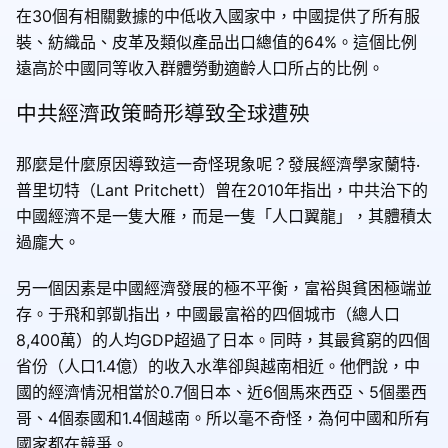
在30個有相關數據的中低收入國家中，中國提供了所有服
裝、紡織品、皮革及類似產品出口總值的64%。這個比例
遠高於中國同等收入群體勞動適齡人口所占的比例。
中共經濟政策畸形導致全球遭殃
那麼是什麼原因導致這一奇怪現象呢？發展經濟學家蘭特‧
普里切特（Lant Pritchett）曾在2010年指出，中共治下的
中國經濟不是一隻大雁，而是一隻「人口翼龍」，其體積太
過龐大。
另一個因素是中國經濟發展的極不平衡，富裕與貧困極端並
存。于飛和郭凱指出，中國最富裕的四個城市（總人口
8,400萬）的人均GDP超過了日本。同時，其最貧窮的四個
省份（人口1.4億）的收入水準卻與越南相近。他們說，中
國的經濟情況相當於0.7個日本、近6個馬來西亞、5個墨西
哥、4個泰國和1.4個越南。所以毫不奇怪，為何中國和所有
國家都在競爭。