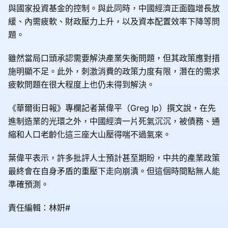
與國家投資基金的控制。與此同時，中國經濟正面臨增長放
緩、內需疲軟、財政壓力上升，以及資本配置效率下降等問
題。
雖然當局口頭承認需要解決產業失衡問題，但其政策應對措
施明顯不足。此外，刺激消費的政策力度有限，潛在的需求
疲軟問題在很大程度上也仍未得到解決。
《華爾街日報》專欄記者葉偉平（Greg Ip）撰文說，在先
進制造業的光環之外，中國經濟一片死氣沉沉，被債務、通
縮和人口老齡化這三座大山壓得喘不過氣來。
葉偉平表示，許多批評人士預計甚至期盼，中共的產業政策
最終會在自身矛盾的重壓下走向崩潰。但這個時間點無人能
準確預測。
責任編輯：林姸#