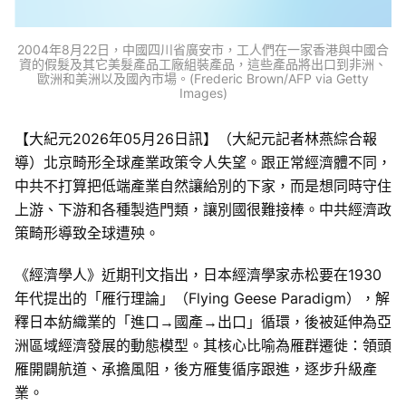
2004年8月22日，中國四川省廣安市，工人們在一家香港與中國合
資的假髮及其它美髮產品工廠組裝產品，這些產品將出口到非洲、
歐洲和美洲以及國內市場。(Frederic Brown/AFP via Getty
Images)
【大紀元2026年05月26日訊】（大紀元記者林燕綜合報
導）北京畸形全球產業政策令人失望。跟正常經濟體不同，
中共不打算把低端產業自然讓給別的下家，而是想同時守住
上游、下游和各種製造門類，讓別國很難接棒。中共經濟政
策畸形導致全球遭殃。
《經濟學人》近期刊文指出，日本經濟學家赤松要在1930
年代提出的「雁行理論」（Flying Geese Paradigm），解
釋日本紡織業的「進口→國產→出口」循環，後被延伸為亞
洲區域經濟發展的動態模型。其核心比喻為雁群遷徙：領頭
雁開闢航道、承擔風阻，後方雁隻循序跟進，逐步升級產
業。