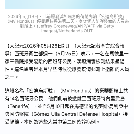
2026年5月19日，此前爆發漢坦病毒的荷蘭郵輪「宏迪烏斯號」
（MV Hondius）停靠鹿特丹港第二天，身穿個人防護裝備的人員來
到船上。(Jeffrey Groeneweg/ANP/AFP via Getty
Images)/Netherlands OUT
【大紀元2026年05月26日訊】（大紀元記者李言綜合報
導）西班牙衛生部週一（5月25日）表示，一名在馬德里一
家軍醫院接受隔離的西班牙公民，漢坦病毒檢測結果呈陽
性。這名患者是本月早些時候從爆發疫情郵輪上撤離的人員
之一。
這艘名為「宏迪烏斯號」（MV Hondius）的豪華郵輪上共
有14名西班牙公民，他們此前被撤離至西班牙特內里費島
（Tenerife），並自5月10日起在馬德里的戈麥斯‧烏利亞中
央國防醫院（Gómez Ulla Central Defense Hospital）接
受隔離。本例為這些人當中第二例確診病例。