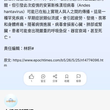
關，但引發此次疫情的安第斯株漢坦病毒（Andes
hantavirus）可能已在船上實現人與人之間的傳播。這是一
種罕見疾病，早期症狀類似流感，會引起疲勞、發燒、畏寒
和身體疼痛。隨著病情進展，病毒會損害心臟、肺部或腎
臟，患者可能會出現嚴重的呼吸急促、器官衰竭，甚至死
亡。
責任編輯：林姸#
原文
:
https://www.epochtimes.com/b5/26/5/25/n14774096.ht
m
1
留言
分享
收藏
檢舉