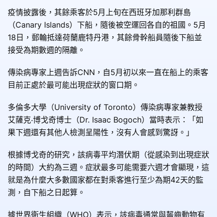
疫情披露後，其餘乘客於5月上旬在西班牙加那利群島
（Canary Islands）下船，隨後被空運回各自的祖國。5月
18日，郵輪抵達荷蘭鹿特丹港，其餘骨幹船員隨後下船並
接受為期數週的隔離。
傳染病專家上週告訴CNN，自5月初以來一直在船上的乘客
目前正處於最可能出現症狀的窗口期。
多倫多大學（University of Toronto）傳染病專家兼教授
艾薩克‧博戈奇博士（Dr. Isaac Bogoch）當時表示：「如
果下週還有其他人檢測呈陽性，沒有人會感到驚訝。」
根據博戈奇的研究，該病毒平均潛伏期（從感染到出現症狀
的時間）大約為三週。症狀最多可能需要六週才會顯現，這
就是為什麼大多數國家都在對乘客進行至少為期42天的監
測，自下船之日起算。
據世界衛生組織（WHO）表示，該病毒通常與齧齒動物有