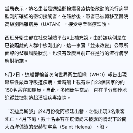
當局表示，這名患者是通過郵輪爆發疫情後啟動的流行病學
監測所確認的密切接觸者。在確診後，患者已被轉移至醫院
高級別隔離病房（UATAN），接受專業醫療監護。
西班牙衛生部在社交媒體平台X上補充說，由於該病例是在
已被隔離的人群中檢測出的，這一事實「並未改變」公眾所
面臨的整體風險狀況，也沒有改變目前正在進行的流行病學
應對措施。
5月2日，這艘郵輪首次向世界衛生組織（WHO）報告出現
聚集性嚴重呼吸道疾病，當時船上載有來自23個國家的約
150名乘客和船員。自此，多國衛生當局一直在爭分奪秒地
追蹤並控制這起漢坦病毒疫情。
「宏迪烏斯號」於4月份從阿根廷出發，之後出現3名乘客
死亡。4月下旬，數十名乘客在疫情尚未披露的情況下於南
大西洋偏遠的聖赫勒拿島（Saint Helena）下船。