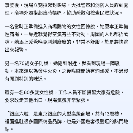
事發後，現場立刻拉起封鎖線，大批警察和消防人員趕到處
理，商場外還搭起臨時帳篷，協助疏散和檢查民眾狀況。
一名當時正準備進入商場購物的女性回憶說，她原本正準備
進商場，一靠近就覺得空氣有些不對勁，周圍的人也都捂著
嘴，她馬上感覺喉嚨刺刺麻麻的，非常不舒服，於是趕快逃
出來報警。
另一名70歲女子則說，她剛到附近，就看到現場一陣騷
動，本來還以為發生火災，之後喉嚨開始有灼熱感，不過沒
有聞到特別的味道。
還有一名60多歲女性說，工作人員不斷提醒大家有危險，
要求改走其他出口，現場氣氛非常緊張。
「銀座六號」是東京銀座的大型高級商場，共有13層樓，
裡面進駐很多國際精品品牌，也是外國遊客很愛逛的熱門地
點。