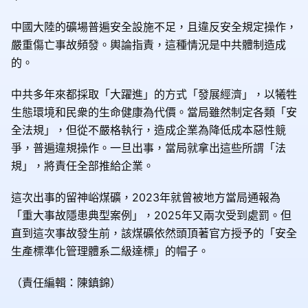
中國大陸的礦場普遍安全設施不足，且違反安全規定操作，
嚴重傷亡事故頻發。輿論指責，這種情況是中共體制造成
的。
中共多年來都採取「大躍進」的方式「發展經濟」，以犧牲
生態環境和民衆的生命健康為代價。當局雖然制定各類「安
全法規」，但從不嚴格執行，造成企業為降低成本惡性競
爭，普遍違規操作。一旦出事，當局就拿出這些所謂「法
規」，將責任全部推給企業。
這次出事的留神峪煤礦，2023年就曾被地方當局通報為
「重大事故隱患典型案例」，2025年又兩次受到處罰。但
直到這次事故發生前，該煤礦依然頭頂著官方授予的「安全
生產標準化管理體系二級達標」的帽子。
（責任編輯：陳鎮錦）