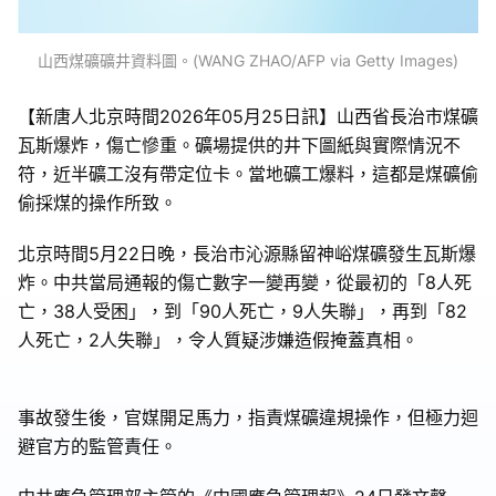
山西煤礦礦井資料圖。(WANG ZHAO/AFP via Getty Images)
【新唐人北京時間2026年05月25日訊】山西省長治市煤礦
瓦斯爆炸，傷亡慘重。礦場提供的井下圖紙與實際情況不
符，近半礦工沒有帶定位卡。當地礦工爆料，這都是煤礦偷
偷採煤的操作所致。
北京時間5月22日晚，長治市沁源縣留神峪煤礦發生瓦斯爆
炸。中共當局通報的傷亡數字一變再變，從最初的「8人死
亡，38人受困」，到「90人死亡，9人失聯」，再到「82
人死亡，2人失聯」，令人質疑涉嫌造假掩蓋真相。
事故發生後，官媒開足馬力，指責煤礦違規操作，但極力迴
避官方的監管責任。