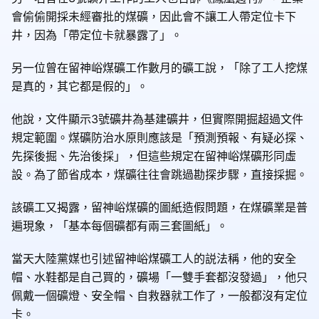
會偷偷開採未經審批的煤礦，因此會不讓工人帶定位卡下
井，因為「帶定位卡就暴露了」。
另一位曾在留神峪煤礦工作數月的礦工說，「除了工人挖煤
是真的，其它都是假的」。
他說，文件顯示3號礦井為基建礦井，但實際開掘超過文件
規定範圍。煤礦防治水原則應該是「預測預報、有疑必探、
先探後掘、先治後採」，但這些規定在留神峪煤礦形同虛
設。為了節省成本，煤礦往往會跳過勘探步驟，直接採掘。
該礦工又揭露，留神峪煤礦的圖紙造假問題，在煤礦業是普
遍現象，「基本每個礦都有兩三套圖紙」。
當天大陸黨媒也引述留神峪煤礦工人的説法稱，他的安全
帽、水鞋都是自己買的，礦場「一雙手套都沒發過」，他只
佩戴一個礦燈、安全帽、自救器就工作了，一般都沒有定位
卡。