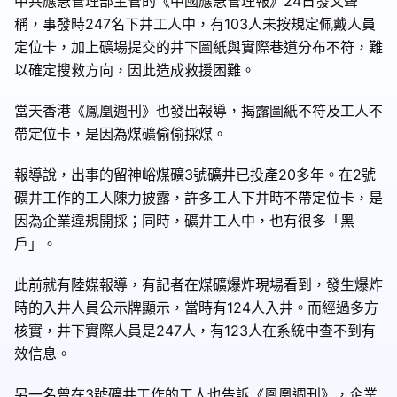
中共應急管理部主管的《中國應急管理報》24日發文聲
稱，事發時247名下井工人中，有103人未按規定佩戴人員
定位卡，加上礦場提交的井下圖紙與實際巷道分布不符，難
以確定搜救方向，因此造成救援困難。
當天香港《鳳凰週刊》也發出報導，揭露圖紙不符及工人不
帶定位卡，是因為煤礦偷偷採煤。
報導說，出事的留神峪煤礦3號礦井已投產20多年。在2號
礦井工作的工人陳力披露，許多工人下井時不帶定位卡，是
因為企業違規開採；同時，礦井工人中，也有很多「黑
戶」。
此前就有陸媒報導，有記者在煤礦爆炸現場看到，發生爆炸
時的入井人員公示牌顯示，當時有124人入井。而經過多方
核實，井下實際人員是247人，有123人在系統中查不到有
效信息。
另一名曾在3號礦井工作的工人也告訴《鳳凰週刊》，企業