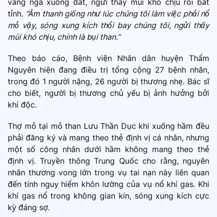
văng ngã xuống đất, ngửi thấy mùi khó chịu rồi bất
tỉnh.
“Âm thanh giống như lúc chúng tôi làm việc phải nổ
mỏ vậy, sóng xung kích thổi bay chúng tôi, ngửi thấy
mùi khó chịu, chính là bụi than.”
Theo báo cáo, Bệnh viện Nhân dân huyện Thẩm
Nguyên hiện đang điều trị tổng cộng 27 bệnh nhân,
trong đó 1 người nặng, 26 người bị thương nhẹ. Bác sĩ
cho biết, người bị thương chủ yếu bị ảnh hưởng bởi
khí độc.
Thợ mỏ tại mỏ than Lưu Thần Dục khi xuống hầm đều
phải đăng ký và mang theo thẻ định vị cá nhân, nhưng
một số công nhân dưới hầm không mang theo thẻ
định vị. Truyền thông Trung Quốc cho rằng, nguyên
nhân thương vong lớn trong vụ tai nạn này liên quan
đến tính nguy hiểm khôn lường của vụ nổ khí gas. Khi
khí gas nổ trong không gian kín, sóng xung kích cực
kỳ đáng sợ.