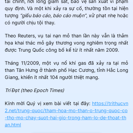
tài chính, nới lỏng giám sát, bảo vệ sản xuất vi phạm
quy định. Và một khi xảy ra sự cố, thường tồn tại hiện
tượng
“giấu báo cáo, báo cáo muộn”
, xử phạt nhẹ hoặc
có người chịu tội thay.
Theo Reuters, vụ tai nạn mỏ than lần này vẫn là thảm
họa khai thác mỏ gây thương vong nghiêm trọng nhất
được Trung Quốc công bố kể từ ít nhất năm 2009.
Tháng 11/2009, một vụ nổ khí gas đã xảy ra tại mỏ
than Tân Hưng ở thành phố Hạc Cương, tỉnh Hắc Long
Giang, khiến ít nhất 104 người thiệt mạng.
Trí Đạt (theo Epoch Times)
Kính mời Quý vị xem bài viết tại đây:
https://trithucvn
2.net/trung-quoc/tham-hoa-mo-than-o-trung-quoc-co
-tho-mo-chay-suot-hai-gio-trong-ham-lo-de-thoat-th
an.html