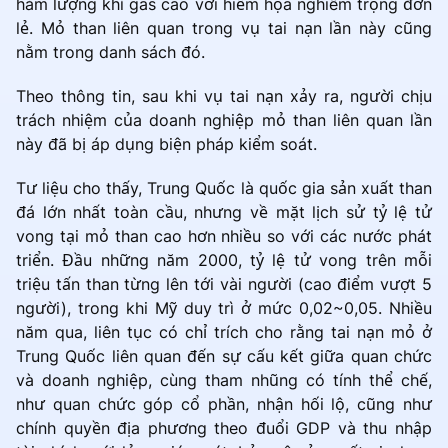
hàm lượng khí gas cao với hiểm họa nghiêm trọng đơn
lẻ. Mỏ than liên quan trong vụ tai nạn lần này cũng
nằm trong danh sách đó.
Theo thông tin, sau khi vụ tai nạn xảy ra, người chịu
trách nhiệm của doanh nghiệp mỏ than liên quan lần
này đã bị áp dụng biện pháp kiểm soát.
Tư liệu cho thấy, Trung Quốc là quốc gia sản xuất than
đá lớn nhất toàn cầu, nhưng về mặt lịch sử tỷ lệ tử
vong tại mỏ than cao hơn nhiều so với các nước phát
triển. Đầu những năm 2000, tỷ lệ tử vong trên mỗi
triệu tấn than từng lên tới vài người (cao điểm vượt 5
người), trong khi Mỹ duy trì ở mức 0,02~0,05. Nhiều
năm qua, liên tục có chỉ trích cho rằng tai nạn mỏ ở
Trung Quốc liên quan đến sự cấu kết giữa quan chức
và doanh nghiệp, cùng tham nhũng có tính thể chế,
như quan chức góp cổ phần, nhận hối lộ, cũng như
chính quyền địa phương theo đuổi GDP và thu nhập