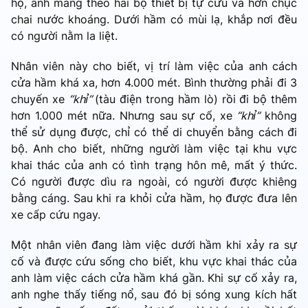
hộ, anh mang theo hai bộ thiết bị tự cứu và hơn chục
chai nước khoáng. Dưới hầm có mùi lạ, khắp nơi đều
có người nằm la liệt.
Nhân viên này cho biết, vị trí làm việc của anh cách
cửa hầm khá xa, hơn 4.000 mét. Bình thường phải đi 3
chuyến xe
“khỉ”
(tàu điện trong hầm lò) rồi đi bộ thêm
hơn 1.000 mét nữa. Nhưng sau sự cố, xe
“khỉ”
không
thể sử dụng được, chỉ có thể di chuyển bằng cách đi
bộ. Anh cho biết, những người làm việc tại khu vực
khai thác của anh có tình trạng hôn mê, mất ý thức.
Có người được dìu ra ngoài, có người được khiêng
bằng cáng. Sau khi ra khỏi cửa hầm, họ được đưa lên
xe cấp cứu ngay.
Một nhân viên đang làm việc dưới hầm khi xảy ra sự
cố và được cứu sống cho biết, khu vực khai thác của
anh làm việc cách cửa hầm khá gần. Khi sự cố xảy ra,
anh nghe thấy tiếng nổ, sau đó bị sóng xung kích hất