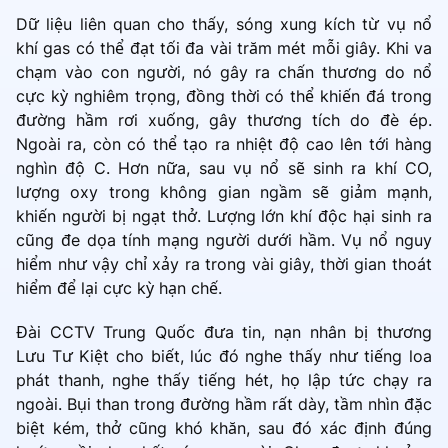
Dữ liệu liên quan cho thấy, sóng xung kích từ vụ nổ
khí gas có thể đạt tối đa vài trăm mét mỗi giây. Khi va
chạm vào con người, nó gây ra chấn thương do nổ
cực kỳ nghiêm trọng, đồng thời có thể khiến đá trong
đường hầm rơi xuống, gây thương tích do đè ép.
Ngoài ra, còn có thể tạo ra nhiệt độ cao lên tới hàng
nghìn độ C. Hơn nữa, sau vụ nổ sẽ sinh ra khí CO,
lượng oxy trong không gian ngầm sẽ giảm mạnh,
khiến người bị ngạt thở. Lượng lớn khí độc hại sinh ra
cũng đe dọa tính mạng người dưới hầm. Vụ nổ nguy
hiểm như vậy chỉ xảy ra trong vài giây, thời gian thoát
hiểm để lại cực kỳ hạn chế.
Đài CCTV Trung Quốc đưa tin, nạn nhân bị thương
Lưu Tư Kiệt cho biết, lúc đó nghe thấy như tiếng loa
phát thanh, nghe thấy tiếng hét, họ lập tức chạy ra
ngoài. Bụi than trong đường hầm rất dày, tầm nhìn đặc
biệt kém, thở cũng khó khăn, sau đó xác định đúng