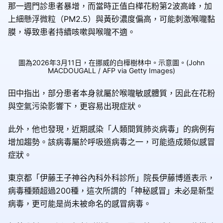
那一週門診患者暴增，而當時正值白樺花粉第2波高峰，加
上細懸浮微粒（PM2.5）與黃砂濃度偏高，可能刺激喉嚨黏
膜，導致患者持續咳嗽與喉嚨不適。
圖為2026年3月11日，在挪威的白樺樹林中。示意圖。(John
MACDOUGALL / AFP via Getty Images)
田中指出，部分患者本身就屬於喉嚨敏感體質，因此在花粉
與空氣污染影響下，更容易出現症狀。
此外，他也發現，近期感染「人類間質肺炎病毒」的病例有
增加趨勢。該病毒屬於呼吸道病毒之一，可能造成類似感冒
症狀。
東京都「伊藤王子神谷內科外科診所」院長伊藤博道表示，
病毒種類超過200種，這次所謂的「神秘感冒」未必是新型
病毒，更可能是尚未被命名的感冒病毒。