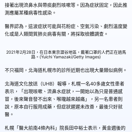
接著出現流鼻水與帶痰劇烈咳嗽等。因為症狀固定，因此推
測應屬某種病毒性感染。
醫界認為，這波症狀可能與花粉症、空氣污染、劇烈溫度變
化或是人類間質肺炎病毒有關，將採取檢體調查。
2021年2月28日，在日本東京澀谷地區，戴著口罩的人們正在過馬
路。(Yuichi Yamazaki/Getty Images)
不只福岡，北海道札幌市的診所近期也出現大量類似病例。
北海道文化放送（UHB）報導，札幌一名40多歲女性患者
表示，「出現咳嗽、流鼻水症狀，一開始以為只是普通感
冒，後來聲音發不出來、喉嚨越來越痛」，另一名患者則
說，原本自行服用成藥，但症狀遲遲未改善，最後只好就
醫。
札幌「醫大前南4條內科」院長田中裕士表示，黃金週後的