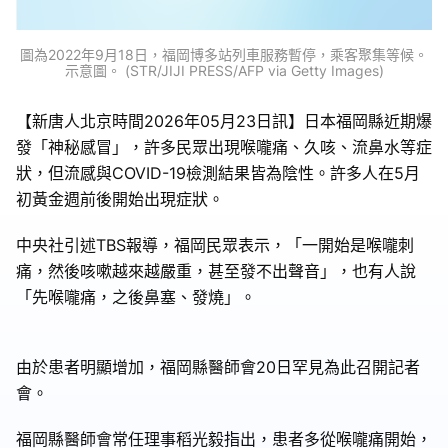
圖為2022年9月18日，福岡博多站列車服務暫停，乘客聚集等候。
示意圖。 (STR/JIJI PRESS/AFP via Getty Images)
【新唐人北京時間2026年05月23日訊】日本福岡縣近期爆
發「神秘感冒」，許多民眾出現喉嚨痛、久咳、流鼻水等症
狀，但流感與COVID-19檢測結果皆為陰性。許多人在5月
初黃金週前後開始出現症狀。
中央社引述TBS報導，福岡民眾表示，「一開始是喉嚨刺
痛，然後咳嗽越來越嚴重，甚至發不出聲音」，也有人說
「先喉嚨痛，之後鼻塞、發燒」。
由於患者明顯增加，福岡縣醫師會20日罕見為此召開記者
會。
福岡縣醫師會常任理事稻光毅指出，患者多從喉嚨痛開始，