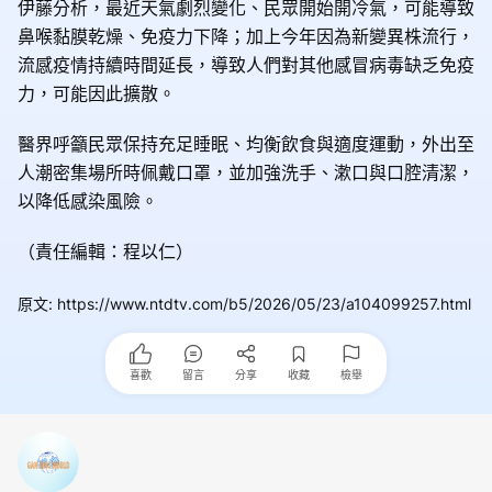
伊藤分析，最近天氣劇烈變化、民眾開始開冷氣，可能導致
鼻喉黏膜乾燥、免疫力下降；加上今年因為新變異株流行，
流感疫情持續時間延長，導致人們對其他感冒病毒缺乏免疫
力，可能因此擴散。
醫界呼籲民眾保持充足睡眠、均衡飲食與適度運動，外出至
人潮密集場所時佩戴口罩，並加強洗手、漱口與口腔清潔，
以降低感染風險。
（責任編輯：程以仁）
原文
:
https://www.ntdtv.com/b5/2026/05/23/a104099257.html
喜歡
留言
分享
收藏
檢舉