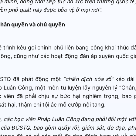
 mình, đồng thời tiếp tục nỗ lực trên trường quốc tế
n phổ quát này được bảo vệ ở mọi nơi”.
nhân quyền và chủ quyền
ệ trình kêu gọi chính phủ liên bang công khai thúc 
ông, cũng như các hoạt động đàn áp xuyên quốc gia
ĐCSTQ đã phát động một
“chiến dịch xóa sổ”
kéo dài
 Luân Công, một môn tu luyện lấy nguyên lý “Chân,
 viên đã phải chịu sự bức hại nghiêm trọng, bao 
át hại, thậm chí tội ác mổ cướp nội tạng.
, các học viên Pháp Luân Công đang phải đối mặt vớ
 của ĐCSTQ, bao gồm quấy rối, giám sát, đe dọa, phá