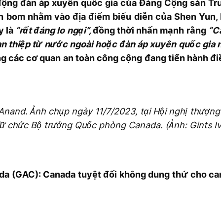
động đàn áp xuyên quốc gia của Đảng Cộng sản Tr
h bom nhằm vào địa điểm biểu diễn của Shen Yun,
y là
“rất đáng lo ngại”,
đồng thời nhấn mạnh rằng
“Ca
an thiệp từ nước ngoài hoặc đàn áp xuyên quốc gia 
các cơ quan an toàn công cộng đang tiến hành điều
Anand. Ảnh chụp ngày 11/7/2023, tại Hội nghị thượn
 giữ chức Bộ trưởng Quốc phòng Canada. (Ảnh: Gints 
a (GAC): Canada tuyệt đối không dung thứ cho can