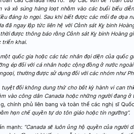
Toàn cầu Canada nêu rõ:
“Bộ Các vấn đề Toàn cầu
 và xả súng hàng loạt nhằm vào các buổi biểu diễ
điều đáng lo ngại. Sau khi biết được các mối đe dọa 
 đã ngay lập tức liên hệ với Cảnh sát Kỵ binh Hoàn
hời được thông báo rằng Cảnh sát Kỵ binh Hoàng gi
 triển khai.
 một quốc gia hoặc các tác nhân đại diện của quốc g
ng ép đối với cá nhân hoặc cộng đồng ở nước ngoài
 ngoại, thường được sử dụng đối với các nhóm như P
tuyệt đối không dung thứ cho bất kỳ hành vi can th
ằm vào công dân Canada hoặc những người đang ở t
 chính phủ liên bang và toàn thể các nghị sĩ Quốc
ằm hạn chế quyền tự do tôn giáo hoặc tín ngưỡng”.
hấn mạnh:
“Canada sẽ luôn ủng hộ quyền của người 