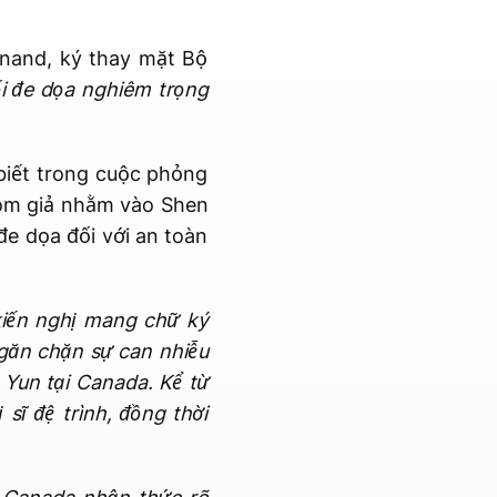
Anand, ký thay mặt Bộ
i đe dọa nghiêm trọng
biết trong cuộc phỏng
bom giả nhằm vào Shen
e dọa đối với an toàn
 kiến nghị mang chữ ký
găn chặn sự can nhiễu
Yun tại Canada. Kể từ
sĩ đệ trình, đồng thời