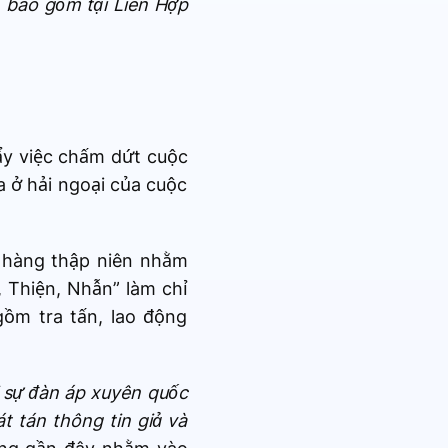
, bao gồm tại Liên Hợp
đẩy việc chấm dứt cuộc
 ở hải ngoại của cuộc
 hàng thập niên nhằm
 Thiện, Nhẫn” làm chỉ
gồm tra tấn, lao động
i sự đàn áp xuyên quốc
t tán thông tin giả và