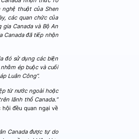
 Canada nhận thức rõ
n nghệ thuật của Shen
này, các quan chức của
g gia Canada và Bộ An
a Canada đã tiếp nhận
ia đó sử dụng các biện
 nhằm ép buộc và cuối
háp Luân Công”.
iệp từ nước ngoài hoặc
rên lãnh thổ Canada.”
 hội đều quan ngại về
dân Canada được tự do