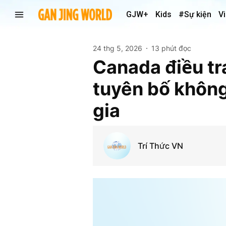
GJW+
Kids
#Sự kiện
V
24 thg 5, 2026
13 phút đọc
Canada điều tr
tuyên bố không
gia
Trí Thức VN