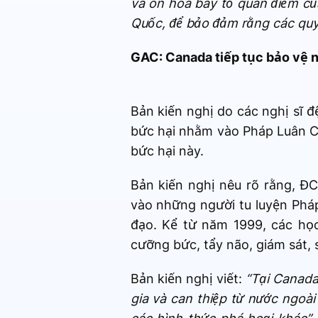
và ôn hòa bày tỏ quan điểm của
Quốc, để bảo đảm rằng các quyề
GAC: Canada tiếp tục bảo vệ 
Bản kiến nghị do các nghị sĩ đ
bức hại nhằm vào Pháp Luân C
bức hại này.
Bản kiến nghị nêu rõ rằng, 
vào những người tu luyện Pháp
đạo. Kể từ năm 1999, các học
cưỡng bức, tẩy não, giám sát, s
Bản kiến nghị viết:
“Tại Canada
gia và can thiệp từ nước ngoài