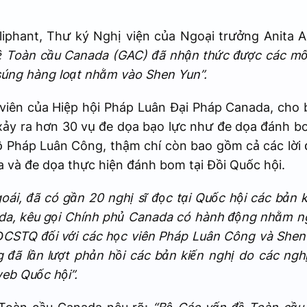
iphant, Thư ký Nghị viện của Ngoại trưởng Anita 
ề Toàn cầu Canada (GAC) đã nhận thức được các mố
súng hàng loạt nhằm vào Shen Yun”.
 viên của Hiệp hội Pháp Luân Đại Pháp Canada, cho 
 xảy ra hơn 30 vụ đe dọa bạo lực như đe dọa đánh 
 Pháp Luân Công, thậm chí còn bao gồm cả các lời đ
và đe dọa thực hiện đánh bom tại Đồi Quốc hội.
oái, đã có gần 20 nghị sĩ đọc tại Quốc hội các bản
da, kêu gọi Chính phủ Canada có hành động nhằm n
ĐCSTQ đối với các học viên Pháp Luân Công và Shen 
đã lần lượt phản hồi các bản kiến nghị do các nghị 
web Quốc hội”.