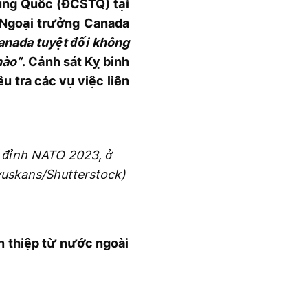
ung Quốc (ĐCSTQ) tại
 Ngoại trưởng Canada
nada tuyệt đối không
nào”
. Cảnh sát Kỵ binh
 tra các vụ việc liên
g đỉnh NATO 2023, ở
Ivuskans/Shutterstock)
 thiệp từ nước ngoài