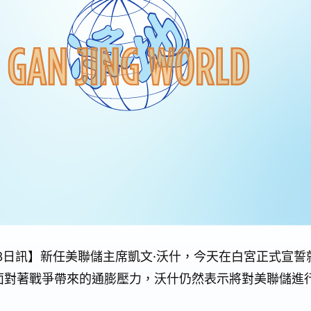
月23日訊】新任美聯儲主席凱文·沃什，今天在白宮正式宣
面對著戰爭帶來的通膨壓力，沃什仍然表示將對美聯儲進