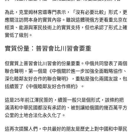
為此，克里姆林宮還專門表示，「沒有必要比較」形式，更
應關注訪問本身的實質內容。雖說這體現俄方更看重北京在
經濟、能源與軍民技術上的實質支持，但也承認了形式上確
實低了級別。
實質份量：普習會比川習會要重
但實質上普習會比川習會的份量要重。中俄共同發表了兩個
聯合聲明，第一個是《中俄關於進一步加強全面戰略協作、
深化睦鄰友好合作的聯合聲明》，重點是強化兩國友誼，包
括續簽了《中俄睦鄰友好合作條約》。
這是25年前江澤民簽的，續簽一般只是個形式，該條約把
滿清和中華民國都沒有承認的、被割讓給俄國的幾百萬平方
公里的土地合法化永久化了。
這再次提醒人們，中共最好的朋友是歷史上對中國和中華民