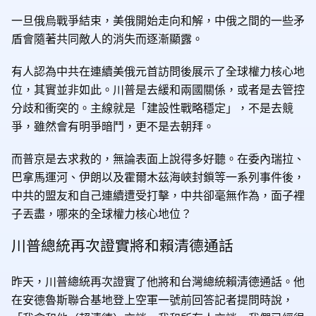
一旦俄烏戰爭結束，美俄開始走向和解，中俄之間的一些矛
盾會隨著共同敵人的消失而逐漸顯露。
有人認為中共在連續美俄元首訪問後展示了全球權力核心地
位，其實並非如此。川普是去緩和兩國關係，或者是去管控
分歧和衝突的。主線就是「建設性戰略穩定」，不是去競
爭，雖然會有明爭暗鬥，更不是去朝拜。
而普京是去求救的，無論表面上說得多好聽。在委內瑞拉、
巴拿馬運河、伊朗以及霍爾木茲海峽封鎖等一系列事件後，
中共的盟友和自己連續遭受打擊，中共卻毫無作為，面子裡
子丟盡，哪來的全球權力核心地位？
川普總統再次證實將和賴清德通話
昨天，川普總統再次證實了他將和台灣總統賴清德通話。他
在安德魯斯聯合基地登上空軍一號前回答記者提問時說，