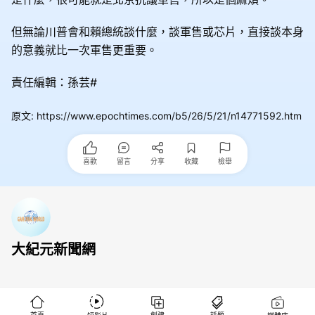
但無論川普會和賴總統談什麼，談軍售或芯片，直接談本身
的意義就比一次軍售更重要。
責任編輯：孫芸#
原文
:
https://www.epochtimes.com/b5/26/5/21/n14771592.htm
喜歡
留言
分享
收藏
檢舉
大紀元新聞網
首頁
創建
話題