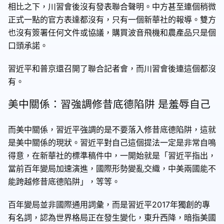
相比之下，川習會後沒有發表聯合聲明。中方甚至連個稍微
正式一點的官方表達都沒有，只有一個新華社的報導。雙方
也沒有簽署任何文件或協議，購買波音飛機和農產品只是個
口頭承諾。
習近平和普京還召開了聯合記者會，而川習會後連這個都沒
有。
美中關係：習強調修昔底德陷阱 是羞辱自己
而美中關係，習近平強調的是不要落入修昔底德陷阱，這就
是美中關係的現狀。習近平對自己這個提法一定是非常自鳴
得意，在新華社的標準稿件中，一開始就是「習近平指出，
當前百年變局加速演進，國際形勢變亂交織，中美兩國能不
能跨越修昔底德陷阱」，等等。
百年變局並非國際通用詞彙，而是習近平2017年獨創的專
有名詞，認為世界格局正在發生變化，東升西降，暗指美國