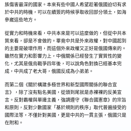
族傷害最深的國家。本來有些中國人希望趁著俄國迫切有求
於中共的時機，可以在續簽的時候爭取收回部分領土，如海
參崴這些地方。
從實力和時機來看，中共本來是可以這麼做的，但從中共本
質來看，卻是不會做的。畢竟中共是外來政權，對中國起到
的主要是破壞作用，而這個外來政權又正好是俄國傳來的。
雖然在實力和影響力上，中俄關係已經發生了實質性的變
化，尤其是俄烏戰爭四年後，可以說角色對換已經基本完
成，中共成了老大哥，俄國反成為小弟弟。
而第二個《關於構建多極世界和新型國際關係的聯合宣
言》，除了沒有點名美國，從頭到尾就是赤裸裸的反美宣
言。反對霸權與單邊主義，強調遵守《聯合國憲章》的宗旨
和原則，反對少數國家「基於規則的秩序」取代普遍接受的
國際法等，不僅針對美國，更是中共的一貫主張，俄國只是
在附和。