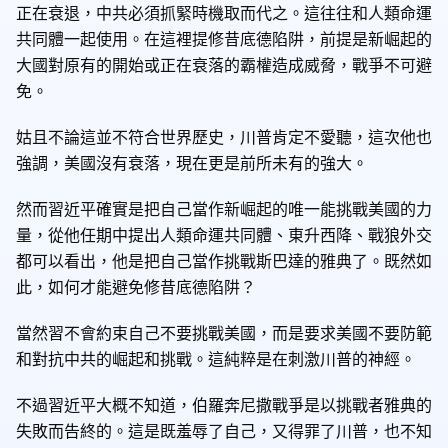
正在衰退，中共必須抓緊時機取而代之。這往往和人類命運
共同體一起使用。在這裡提修昔底德陷阱，前提是新崛起的
大國對原有的開始或正在衰落的霸權造成威脅，戰爭不可避
免。
姑且不論這並不符合世界歷史，川普肯定不愛聽，這次他也
強調，美國沒有衰落，現在更是前所未有的強大。
然而習近平確實是把自己當作新崛起的唯一能挑戰美國的力
量，從他任期中提出人類命運共同體、東升西降、戰狼外交
都可以看出，他是把自己當作挑戰斯巴達的雅典了。既然如
此，如何才能避免修昔底德陷阱？
當然習不會約束自己不要挑戰美國，而是要求美國不要防範
和對抗中共的崛起和挑戰。這純粹是在刺激川普的神經。
不過習近平大概不知道，伯羅奔尼撒戰爭是以挑戰者雅典的
失敗而告終的。這是既羞辱了自己，又得罪了川普，也不知