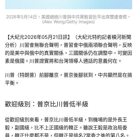
2026年5月14日，美國總統川普與中共黨魁習近平出席雙邊會晤。
(Alex Wong/Getty Images)
【大紀元2026年05月21日訊】（大紀元特約記者橫河新聞
分析）川習會無聯合聲明，普習會中俄兩項聯合聲明，反映
的是美中與俄中的真實關係，三國關係仍在調整中，可變因
素是俄國。川普證實將和台灣領導人通話的意義何在。
川普（特朗普）前腳離京，普京後腳就到，中共顯然是在搞
平衡。
歡迎級別：普京比川普低半級
從歡迎級別來看，普京比川普低半級，到機場的是外長王
毅，副國級，比不上正國級的韓正。雖說王毅是政治局委
員，韓正什麼都不是，但韓正是排名7常委之後的第八名。