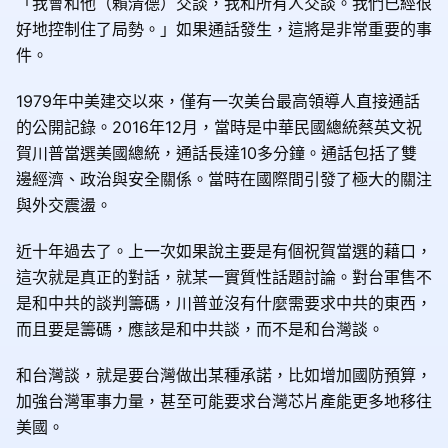
「我會和他（賴清德）交談，我和所有人交談。我們已經很
好地控制住了局勢。」如果通話發生，這將是非常重要的事
件。
1979年中美建交以來，僅有一次美台最高領導人直接通話
的公開記錄。2016年12月，當時是中華民國總統蔡英文祝
賀川普當選美國總統，通話長達10多分鐘。通話包括了雙
邊經濟、政治與安全關係。當時在國際間引發了極大的關注
與外交震盪。
近十年過去了。上一次如果說主要是有個祝賀當選的藉口，
這次就是真正的對話，就某一實質性話題討論。對台軍售不
是和中共的談判籌碼，川普並沒有什麼需要求中共的東西，
而且要是籌碼，應該是和中共談，而不是和台灣談。
和台灣談，就是要台灣做出某種承諾，比如增加國防預算，
加強台灣軍事力量，甚至可能要求台灣芯片產能更多地移往
美國。