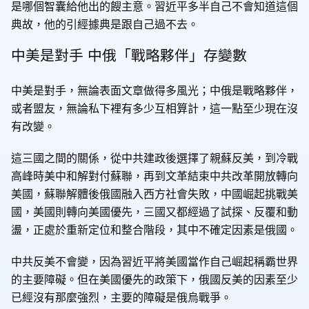
是哪個智囊給他出的餿主意。習近平多半自己不會知道這個
典故，他的引經據典是跟自己過不去。
中美是對手 中俄「戰略夥伴」存變數
中美是對手，無論表面文章做得多風光；中俄是戰略夥伴，
或者盟友，無論私下裡有多少互相算計，這一點至少現在沒
有改變。
這三國之間的關係，從中共建政後選擇了親蘇反美，到冷戰
高峰時美中和解對付蘇聯，再到文革結束中共改革開放轉向
美國，蘇聯解體後俄國融入西方社會失敗，中國崛起挑戰美
國，美國則轉向美國優先，三國又都經過了試探、反覆和動
盪，正處於重新定位和整合階段，其中不確定因素是俄國。
中共反美不會變，因為習近平將美國當作自己崛起稱霸世界
的主要障礙。但在美國優先的政策下，俄國反美的因素至少
已經沒有那麼強烈，主要的障礙是俄烏戰爭。