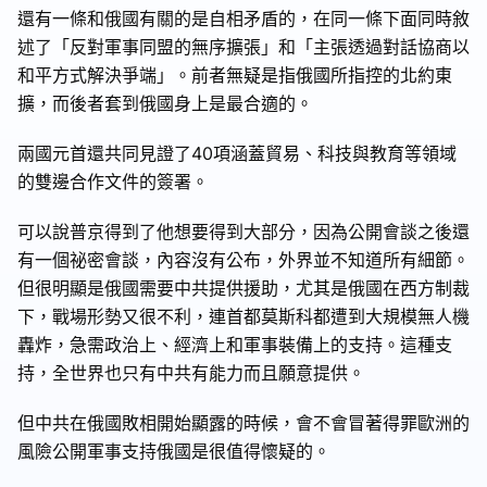
還有一條和俄國有關的是自相矛盾的，在同一條下面同時敘
述了「反對軍事同盟的無序擴張」和「主張透過對話協商以
和平方式解決爭端」。前者無疑是指俄國所指控的北約東
擴，而後者套到俄國身上是最合適的。
兩國元首還共同見證了40項涵蓋貿易、科技與教育等領域
的雙邊合作文件的簽署。
可以說普京得到了他想要得到大部分，因為公開會談之後還
有一個祕密會談，內容沒有公布，外界並不知道所有細節。
但很明顯是俄國需要中共提供援助，尤其是俄國在西方制裁
下，戰場形勢又很不利，連首都莫斯科都遭到大規模無人機
轟炸，急需政治上、經濟上和軍事裝備上的支持。這種支
持，全世界也只有中共有能力而且願意提供。
但中共在俄國敗相開始顯露的時候，會不會冒著得罪歐洲的
風險公開軍事支持俄國是很值得懷疑的。