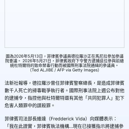
圖為2026年5月13日，菲律賓參議員德拉羅沙正在馬尼拉參加參議
院會議。 2026年5月21日，菲律賓政府下令警方逮捕這位參與前總
統杜特爾特的致命禁毒行動而被國際刑事法院通緝的參議員。
（Ted ALJIBE / AFP via Getty Images）
法新社報導，德拉羅沙曾任菲律賓警察總長，是造成菲律賓
數千人死亡的掃毒戰爭執行者。國際刑事法院上週公布對他
的逮捕令，指控他與杜特爾特還有其他「共同犯罪人」犯下
危害人類罪中的謀殺罪。
菲律賓司法部長維達（Fredderick Vida）向媒體表示：
「我在此證實，菲律賓執法機構…現在已接獲指示將逮捕參