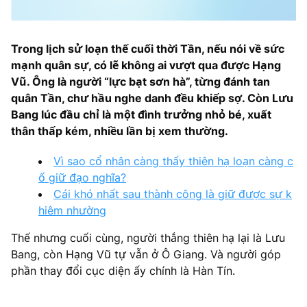
Trong lịch sử loạn thế cuối thời Tần, nếu nói về sức
mạnh quân sự, có lẽ không ai vượt qua được Hạng
Vũ. Ông là người “lực bạt sơn hà”, từng đánh tan
quân Tần, chư hầu nghe danh đều khiếp sợ. Còn Lưu
Bang lúc đầu chỉ là một đình trưởng nhỏ bé, xuất
thân thấp kém, nhiều lần bị xem thường.
Vì sao cổ nhân càng thấy thiên hạ loạn càng c
ố giữ đạo nghĩa?
Cái khó nhất sau thành công là giữ được sự k
hiêm nhường
Thế nhưng cuối cùng, người thắng thiên hạ lại là Lưu
Bang, còn Hạng Vũ tự vẫn ở Ô Giang. Và người góp
phần thay đổi cục diện ấy chính là Hàn Tín.