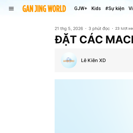
GJW+
Kids
#Sự kiện
V
21 thg 5, 2026
3 phút đọc
23
lượt x
ĐẶT CÁC MAC
Lê Kiên XD