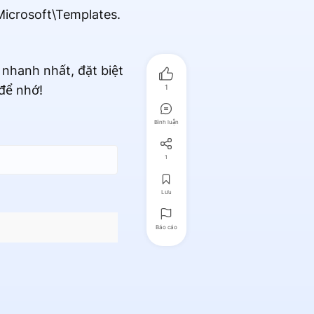
Microsoft\Templates.
 nhanh nhất, đặt biệt
để nhớ!
1
Bình luận
1
Lưu
Báo cáo