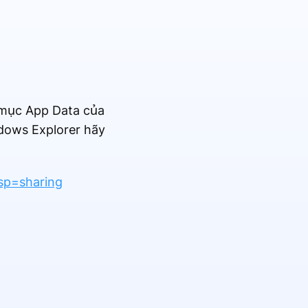
ư mục App Data của
ndows Explorer hãy
sp=sharing