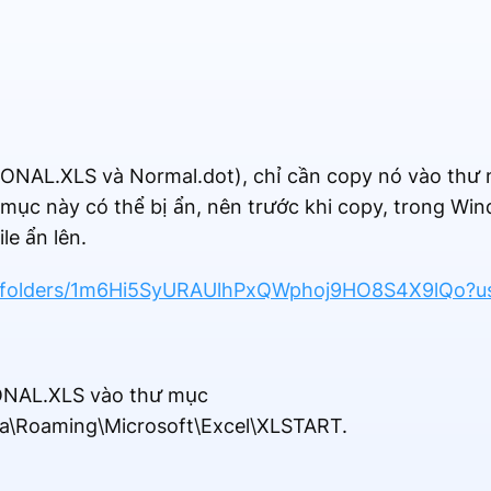
ERSONAL.XLS và Normal.dot), chỉ cần copy nó vào th
 mục này có thể bị ẩn, nên trước khi copy, trong Wi
le ẩn lên.
ive/folders/1m6Hi5SyURAUlhPxQWphoj9HO8S4X9lQo?u
RSONAL.XLS vào thư mục
ta\Roaming\Microsoft\Excel\XLSTART.