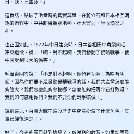
日、我，三國誌。」
這番話，點破了毛當時的真實算盤，在蔣介石和日本相互消
耗的過程中，中共趁機擴張地盤、壯大實力，坐收漁翁之
利。
也正因如此，1972年中日建交時，日本首相田中角榮向毛
澤東道歉，說：「啊，對不起啊，我們發動了侵略戰爭，使
中國受到很大的傷害。」
毛澤東回答說：「不是對不起啊，你們有功啊！為啥有功
呢？因為你們要不是發動侵華戰爭的話，我們共產黨怎麼能
夠強大？我們怎麼能夠奪權哪？怎麼能夠把蔣介石打敗呀？
我們如何感謝你們？我們不要你們戰爭賠償！」
說到這兒，百團大戰在這段歷史中究竟扮演了什麼角色，其
實已經很清楚了。
好了，今天的節目就到這兒了，感謝您的收看。如果您喜歡