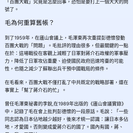
「百團大戰」究竟是怎麼回事，恐怕是要打上一個大大的問
號了。
毛為何重算舊帳？
到了1959年，在廬山會議上，毛澤東再次重提彭德懷發動
百團大戰的「問題」。毛批評的理由很多，但最關鍵的一點
在於：這場戰役在客觀上減輕了日軍對蔣介石政權的軍事壓
力，降低了日軍攻佔重慶、迫使國民政府迅速垮臺的可能
性，也隨之減少了蘇聯出兵干預中國戰局的條件。
在毛看來，百團大戰不僅打亂了中共既定的戰略部署，還在
事實上「幫了蔣介石的忙」。
曾任毛澤東祕書的李銳,在1989年出版的《廬山會議實錄》
中，記錄了毛在會上批判彭德懷的一段原話。毛說：「一些
同志認為日本佔地越少越好，後來才統一認識：讓日本多佔
地，才愛國。否則變成愛蔣介石的國了。國內有國，蔣、