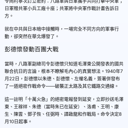
令岡村寧次訂立密約：八路軍與日軍攜手共同打擊中央軍；
日軍贈共軍小兵工廠十座；共軍將中央軍作戰計畫告訴日
方。
就在中共與日本暗中接觸時，一場完全不同方向的軍事行
動，卻突然在華北爆發了。
彭德懷發動百團大戰
當時，八路軍副總司令彭德懷只知道毛澤東公開發表的國共
聯合抗日的言論，根本不瞭解毛內心的真實想法。1940年7
月22日，彭德懷以朱德、彭德懷、左權名義，簽署併發布
了一道絕密作戰命令——破襲正太路及其它鐵路交通線。
這一註明「十萬火急」的絕密電報發到延安，立即抄送毛澤
東、王稼祥、朱德（當時朱已在延安）、洛甫、王明、康
生、陳雲、鄧子恢、任弼時、譚啟龍和作戰局。命令決定8
月10日起事。