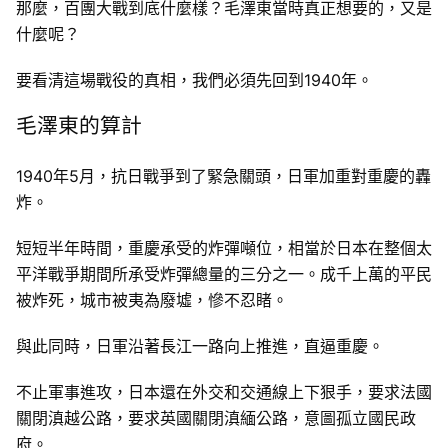
那麼，百團大戰到底什麼樣？毛澤東當時真正想要的，又是
什麼呢？
要看清這場戰役的真相，我們必須先回到1940年。
毛澤東的算計
1940年5月，抗日戰爭到了緊急關頭，日軍加重對重慶的轟
炸。
短短半年時間，重慶承受的炸彈噸位，相當於日本在整個太
平洋戰爭期間所承受炸彈總量的三分之一。成千上萬的平民
被炸死，城市被夷為廢墟，慘不忍睹。
與此同時，日軍沿著長江一路向上推進，直逼重慶。
不止軍事進攻，日本還在外交和交通線上下狠手，要求法國
關閉滇越公路，要求英國關閉滇緬公路，意圖孤立國民政
府。