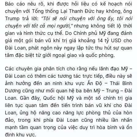
Báo cáo nêu rõ, khi được hỏi liệu có kế hoạch nói
chuyện với Tổng thống Lại Thanh Đức hay không, ông
Trump trả lời:
“Tôi sẽ nói chuyện với ông ấy, tôi nói
chuyện với tất cả mọi người,”
nhưng không tiết lộ thời
gian và hình thức cụ thể. Do Chính phủ Mỹ đang đánh
giá một gói bán vũ khí trị giá khoảng 14 tỷ USD cho
Đài Loan, phát ngôn này ngay lập tức thu hút sự quan
tâm đặc biệt từ giới ngoại giao và quốc phòng.
Các chuyên gia phân tích cho rằng nếu lãnh đạo Mỹ –
Đài Loan có thêm các tương tác trực tiếp, điều này sẽ
ảnh hưởng đến an ninh khu vực Ấn Độ – Thái Bình
Dương cũng như mối quan hệ ba bên Mỹ – Trung – Đài
Loan. Gần đây, Quốc hội Mỹ và một số chính trị gia
liên tục quan tâm đến tiến trình bán vũ khí cho Đài
Loan, ủng hộ nâng cao năng lực phòng thủ của hòn
đảo, trong khi phía Đài Loan cũng nhiều lần nhấn
mạnh tầm quan trọng của việc duy trì hòa bình và ổn
định khu vực.