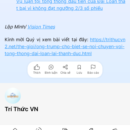
Vụ luận tội tổng thống đầu tiên của Đài Loan thấ
t bại vì không đạt ngưỡng 2/3 số phiếu
Lập Minh/
Vision Times
Kính mời Quý vị xem bài viết tại đây:
https://trithucvn
2.net/the-gioi/ong-trump-cho-biet-se-noi-chuyen-voi-
tong-thong-dai-loan-lai-thanh-duc.html
Thích
Bình luận
Chia sẻ
Lưu
Báo cáo
Trí Thức VN