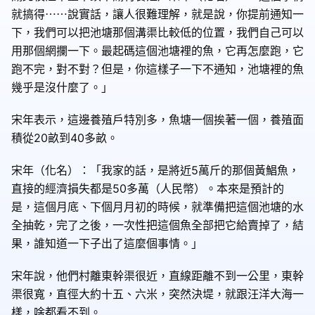
就搞得⋯⋯說實話，讓人很難理解，就是說，你提前通知一
下，我們可以把池塘那個溝渠比較低的位置，我們自己可以
用那個網攔一下。最起碼這個池塘裡的魚，它再怎麼跑，它
跑不完，對不對？但是，你這樣子一下不通知，池塘裡的魚
幾乎是沒什麼了。」
宋年表示，這邊養殖戶特別多，魚塘一個挨著一個，養殖面
積從20畝到40多畝。
宋年（化名）：「我家的話，是將近5萬斤的那個黃鯧魚，
直接的經濟損失都是50多萬（人民幣）。本來是預計的
是，這個月底、下個月月初的時候，就準備把這個池塘的水
全抽乾，完了之後，一次性把這個魚全部把它給賣掉了，結
果，誰知道一下子出了這麼個事情。」
宋年說，他們村離東幹渠很近，直線距離不到一公里，東幹
渠很寬，直徑大約十五、六米，突然決堤，就跟汪洋大海一
樣，啥都看不到。