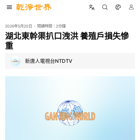
2026年5月20日
閱讀時間：
2分鐘
湖北東幹渠扒口洩洪 養殖戶損失慘
重
新唐人電視台NTDTV