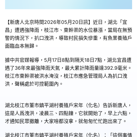
【新唐人北京時間2026年05月20日訊】近日，湖北「宜
昌」遭遇強降雨，枝江市、東幹渠的水位暴漲，當局在無預
警的情況下，扒口洩洪，導致村民損失慘重，有魚業養殖戶
面臨血本無歸。
據中共官媒報導，5月17日8點到隔天18日7點，湖北宜昌遭
遇了36年來最強降雨天氣，最大累計降雨量達392.9毫米。
枝江市東幹渠被洪水淹沒，枝江市應急管理局人為扒口洩
洪，聲稱處於可控範圍內。
湖北枝江市董市鎮平湖村養殖戶宋年（化名）告訴新唐人，
這是人爲洩洪，凌晨三、四點鐘，它就開始了，早上六點，
才通知民眾撤離，大家啥都沒拿，就匆匆忙忙跑出來了。
湖北枝江市董市鎮平湖村養殖戶宋年（化名）：「這個事情