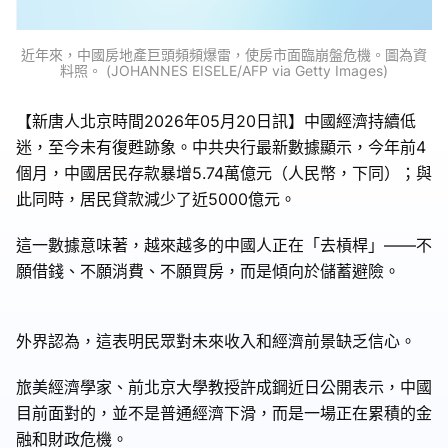
近年來，中國房地產巨頭頻頻爆雷，使房市面臨崩盤危機。圖為資
料照。 (JOHANNES EISELE/AFP via Getty Images)
【新唐人北京時間2026年05月20日訊】中國經濟持續低
迷，至今未有復甦跡象。中共央行最新數據顯示，今年前4
個月，中國居民存款暴增5.74萬億元（人民幣，下同）；與
此同時，居民貸款減少了近5000億元。
這一數據意味著，越來越多的中國人正在「去槓桿」——不
願借錢、不願消費、不願買房，而是傾向於儲蓄避險。
外界認為，這表明民眾對未來收入和經濟前景缺乏信心。
旅美經濟學家、前北京大學教授許成鋼近日公開表示，中國
目前面對的，並不是普通經濟下滑，而是一場正在累積的金
融和財政危機。