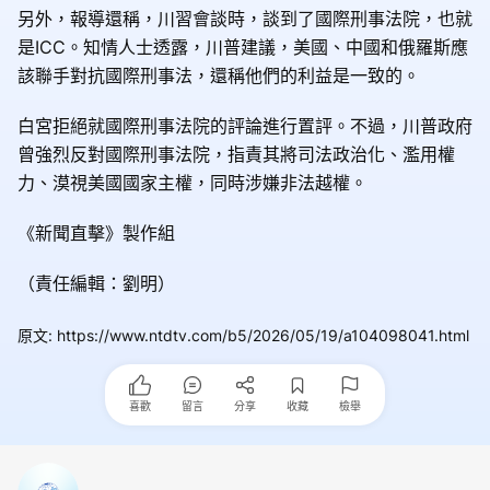
另外，報導還稱，川習會談時，談到了國際刑事法院，也就
是ICC。知情人士透露，川普建議，美國、中國和俄羅斯應
該聯手對抗國際刑事法，還稱他們的利益是一致的。
白宮拒絕就國際刑事法院的評論進行置評。不過，川普政府
曾強烈反對國際刑事法院，指責其將司法政治化、濫用權
力、漠視美國國家主權，同時涉嫌非法越權。
《新聞直擊》製作組
（責任編輯：劉明）
原文
:
https://www.ntdtv.com/b5/2026/05/19/a104098041.html
喜歡
留言
分享
收藏
檢舉