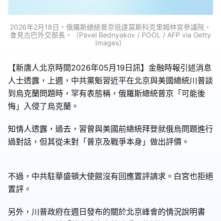
2026年2月18日，俄羅斯總統普京抵達莫斯科克里姆林宮參議院，
會見古巴外交部長。（Pavel Bednyakov / POOL / AFP via Getty
Images）
【新唐人北京時間2026年05月19日訊】金融時報引述消息
人士透露，上週，中共黨魁習近平在北京與美國總統川普談
到烏克蘭問題時，罕有表態稱，俄羅斯總統普京「可能後
悔」入侵了烏克蘭。
知情人透露，過去，習曾與美國前總統拜登就俄烏問題進行
過對話，但其從未對「普京及戰爭本身」做出評價。
不過，中共駐華盛頓大使館沒有回應置評請求。白宮也拒絕
置評。
另外，川普政府在週日發布的關於北京峰會的情況說明書