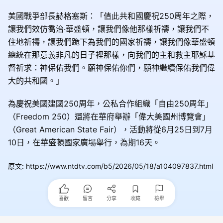
美國戰爭部長赫格塞斯：「值此共和國慶祝250周年之際，
讓我們效仿喬治·華盛頓，讓我們像他那樣祈禱，讓我們不
住地祈禱，讓我們跪下為我們的國家祈禱，讓我們像華盛頓
總統在那意義非凡的日子裡那樣，向我們的主和救主耶穌基
督祈求：神保佑我們。願神保佑你們，願神繼續保佑我們偉
大的共和國。」
為慶祝美國建國250周年，公私合作組織「自由250周年」
（Freedom 250）還將在華府舉辦「偉大美國州博覽會」
（Great American State Fair），活動將從6月25日到7月
10日，在華盛頓國家廣場舉行，為期16天。
原文
:
https://www.ntdtv.com/b5/2026/05/18/a104097837.html
喜歡
留言
分享
收藏
檢舉