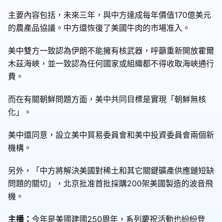
主要內容包括，未來三年，與中方達成每年價值170億美元
的農產品協議。中方還恢復了美國牛肉的市場准入。
美中雙方一致認為伊朗不能擁有核武器，呼籲重新開放霍爾
木茲海峽，並一致認為任何國家或組織都不得收取海峽通行
費。
而在有關朝鮮問題方面，美中共同目標是實現「朝鮮無核
化」。
美中還同意，設立美中貿易委員會和美中投資委員會兩個新
機構。
另外，「中方將解決美國對稀土和其它關鍵礦產供應鏈短缺
問題的關切」，北京批准首批採購200架美國製造的波音飛
機。
主播：
今年是美國建國250周年，系列慶祝活動也紛紛登